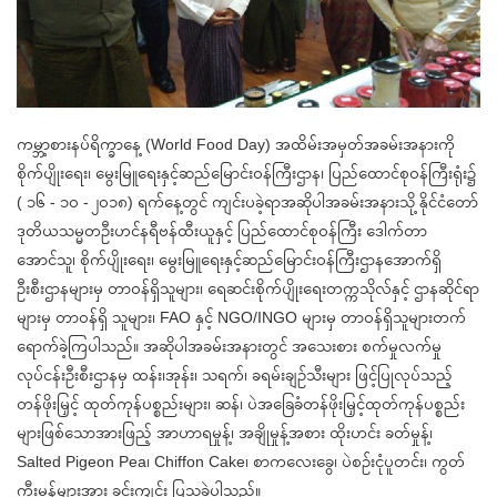
ကမ္ဘာ့စားနပ်ရိက္ခာနေ့ (World Food Day) အထိမ်းအမှတ်အခမ်းအနားကို
စိုက်ပျိုးရေး၊ မွေးမြူရေးနှင့်ဆည်မြောင်းဝန်ကြီးဌာန၊ ပြည်ထောင်စုဝန်ကြီးရုံး၌
( ၁၆ - ၁၀ - ၂၀၁၈) ရက်နေ့တွင် ကျင်းပခဲ့ရာအဆိုပါအခမ်းအနားသို့ နိုင်ငံတော်
ဒုတိယသမ္မတဦးဟင်နရီဗန်ထီးယူနှင့် ပြည်ထောင်စုဝန်ကြီး ဒေါက်တာ
အောင်သူ၊ စိုက်ပျိုးရေး၊ မွေးမြူရေးနှင့်ဆည်မြောင်းဝန်ကြီးဌာနအောက်ရှိ
ဦးစီးဌာနများမှ တာဝန်ရှိသူများ၊ ရေဆင်းစိုက်ပျိုးရေးတက္ကသိုလ်နှင့် ဌာနဆိုင်ရာ
များမှ တာဝန်ရှိ သူများ၊ FAO နှင့် NGO/INGO များမှ တာဝန်ရှိသူများတက်
ရောက်ခဲ့ကြပါသည်။ အဆိုပါအခမ်းအနားတွင် အသေးစား စက်မှုလက်မှု
လုပ်ငန်းဦးစီးဌာနမှ ထန်း၊အုန်း၊ သရက်၊ ခရမ်းချဉ်သီးများ ဖြင့်ပြုလုပ်သည့်
တန်ဖိုးမြှင့် ထုတ်ကုန်ပစ္စည်းများ၊ ဆန်၊ ပဲအခြေခံတန်ဖိုးမြှင့်ထုတ်ကုန်ပစ္စည်း
များဖြစ်သောအားဖြည့် အာဟာရမှုန့်၊ အချိုမှုန့်အစား ထိုးဟင်း ခတ်မှုန့်၊
Salted Pigeon Pea၊ Chiffon Cake၊ စာကလေးခွေ၊ ပဲစဉ်းငုံပူတင်း၊ ကွတ်
ကီးမုန့်များအား ခင်းကျင်း ပြသခဲ့ပါသည်။