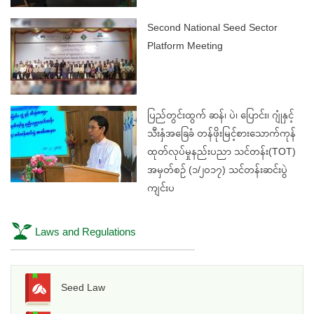
Second National Seed Sector
Platform Meeting
ပြည်တွင်းထွက် ဆန်၊ ပဲ၊ ပြောင်း၊ ဂျုံနှင့်
သီးနှံအခြေခံ တန်ဖိုးမြင့်စားသောက်ကုန်
ထုတ်လုပ်မှုနည်းပညာ သင်တန်း(TOT)
အမှတ်စဉ် (၁/၂၀၁၇) သင်တန်းဆင်းပွဲ
ကျင်းပ
Laws and Regulations
Seed Law