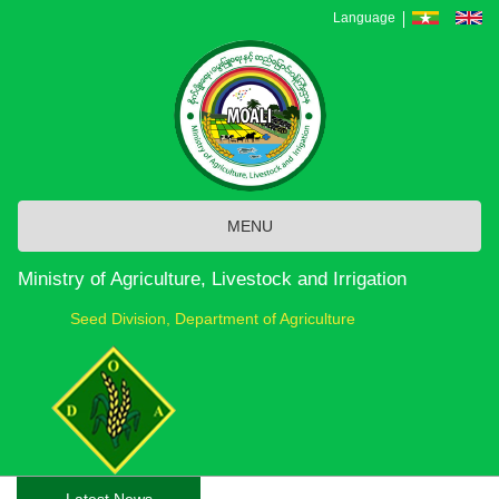
Skip
Language
to
main
content
MENU
Ministry of Agriculture, Livestock and Irrigation
Seed Division, Department of Agriculture
Latest News