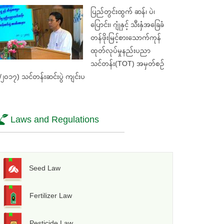
ပြည်တွင်းထွက် ဆန်၊ ပဲ၊
ပြောင်း၊ ဂျုံနှင့် သီးနှံအခြေခံ
တန်ဖိုးမြင့်စားသောက်ကုန်
ထုတ်လုပ်မှုနည်းပညာ
သင်တန်း(TOT) အမှတ်စဉ်
/၂၀၁၇) သင်တန်းဆင်းပွဲ ကျင်းပ
Laws and Regulations
Seed Law
Fertilizer Law
Pesticide Law