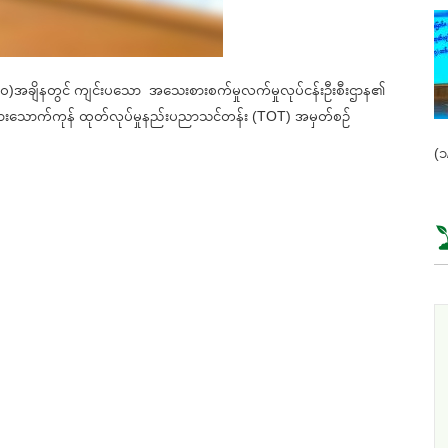
၀)အချိနတွင် ကျင်းပသော အသေးစားစက်မှုလက်မှုလုပ်ငန်းဦးစီးဌာန၏
ုးမြင့်စားသောက်ကုန် ထုတ်လုပ်မှုနည်းပညာသင်တန်း (TOT) အမှတ်စဉ်
(၁