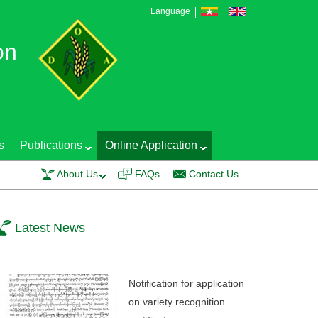
Language
on
s
Publications
Online Application
EGS Production Technology and Seed Quality Control was conducted on 20 Fe
About Us
FAQs
Contact Us
Latest News
Notification for application
on variety recognition