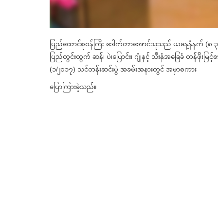
ပြည်ထောင်စုဝန်ကြီး ဒေါက်တာအောင်သူသည် ယနေ့နံနက် (၈:၃
ပြည်တွင်းထွက် ဆန်၊ ပဲ၊ပြောင်း၊ ဂျုံနှင့် သီးနှံအခြေခံ တန်ဖိ
(၁/၂၀၁၇) သင်တန်းဆင်းပွဲ အခမ်းအနားတွင် အမှာစကား
ပြောကြားခဲ့သည်။