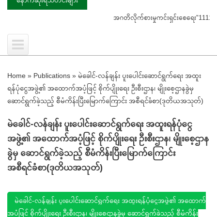
အဂတိလိုက်စားမှုကင်းရှင်းစေရေး"1111"ကို ဖ
Home
»
Publications
»
မဲခေါင်-လန်ချန်း ပူးပေါင်းဆောင်ရွက်ရေး အထူး
ရန်ပုံငွေအဖွဲ့၏ အထောက်အပံ့ဖြင့် စိုက်ပျိုးရေး ဦးစီးဌာန၊ မျိုးစေ့ဌာနခွဲမှ
ဆောင်ရွက်ခဲ့သည့် စီမံကိန်းပြီးမြောက်ကြောင်း အစီရင်ခံစာ(ဒုတိယအသုတ်)
မဲခေါင်-လန်ချန်း ပူးပေါင်းဆောင်ရွက်ရေး အထူးရန်ပုံငွေ
အဖွဲ့၏ အထောက်အပံ့ဖြင့် စိုက်ပျိုးရေး ဦးစီးဌာန၊ မျိုးစေ့ဌာန
ခွဲမှ ဆောင်ရွက်ခဲ့သည့် စီမံကိန်းပြီးမြောက်ကြောင်း
အစီရင်ခံစာ(ဒုတိယအသုတ်)
မဲခေါင်-လန်ချန်း ပူးပေါင်းဆောင်ရွက်ရေး အထူးရန်ပုံငွေအဖွဲ့၏ အထောက်
အပံ့ဖြင့် စိုက်ပျိုးရေး ဦးစီးဌာန၊ မျိုးစေ့ဌာနခွဲမှ ဆောင်ရွက်ခဲ့သည့် စီမံကိန်း