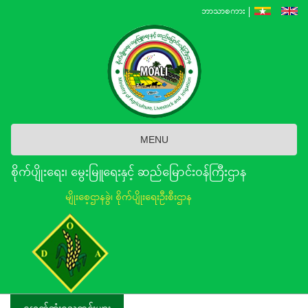
Skip
ဘာသာစကား
to
main
content
MENU
စိုက်ပျိုးရေး၊ မွေးမြူရေးနှင့် ဆည်မြောင်း၀န်ကြီးဌာန
မျိုးစေ့ဌာနခွဲ၊ စိုက်ပျိုးရေးဦးစီးဌာန
နောက်ဆုံးရသတင်းများ