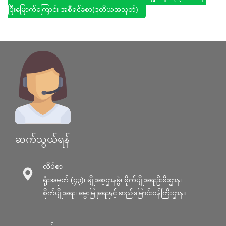
ပြီးမြောက်ကြောင်း အစီရင်ခံစာ(ဒုတိယအသုတ်)
ဆက်သွယ်ရန်
လိပ်စာ
ရုံးအမှတ် (၄၃)၊ မျိုးစေ့ဌာနခွဲ၊ စိုက်ပျိုးရေးဦးစီးဌာန၊
စိုက်ပျိုးရေး၊ မွေးမြူရေးနှင့် ဆည်မြောင်း၀န်ကြီးဌာန။