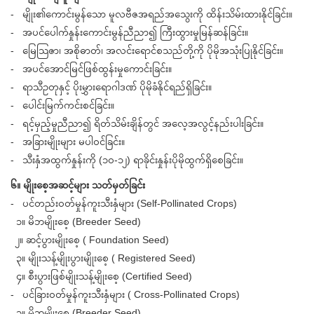
- မျိုး၏ကောင်းမွန်သော မူလဗီဇအရည်အသွေးကို ထိန်းသိမ်းထားနိုင်ခြင်း။
- အပင်ပေါက်နှုန်းကောင်းမွန်ညီညာ၍ ကြီးထွားမှုမြန်ဆန်ခြင်း။
- မြေသြဇာ၊ အစိုဓာတ်၊ အလင်းရောင်စသည်တို့ကို ပိုမိုအသုံးပြုနိုင်ခြင်း။
- အပင်အောင်မြင်ဖြစ်ထွန်းမှုကောင်းခြင်း။
- ရာသီဥတုနှင့် ပိုးမွှားရောဂါဒဏ် ပိုမိုခံနိုင်ရည်ရှိခြင်း။
- ပေါင်းမြက်ကင်းစင်ခြင်း။
- ရင့်မှည့်မှုညီညာ၍ ရိတ်သိမ်းချိန်တွင် အလေ့အလွင့်နည်းပါးခြင်း။
- အခြားမျိုးများ မပါဝင်ခြင်း။
- သီးနှံအထွက်နှုန်းကို (၁၀-၁၂) ရာခိုင်းနှုန်းပိုမိုထွက်ရှိစေခြင်း။
၆။ မျိုးစေ့အဆင့်များ သတ်မှတ်ခြင်း
- ပင်တည်းဝတ်မှုန်ကူးသီးနှံများ (Self-Pollinated Crops)
၁။ မိဘမျိုးစေ့ (Breeder Seed)
၂။ ဆင့်ပွားမျိုးစေ့ ( Foundation Seed)
၃။ မျိုးသန့်မျိုးပွားမျိုးစေ့ ( Registered Seed)
၄။ စီးပွားဖြစ်မျိုးသန့်မျိုးစေ့ (Certified Seed)
- ပင်ခြားဝတ်မှုန်ကူးသီးနှံများ ( Cross-Pollinated Crops)
၁။ မိဘမျိုးစေ့ (Breeder Seed)