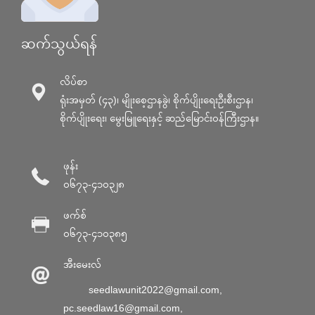
ဆက်သွယ်ရန်
လိပ်စာ
ရုံးအမှတ် (၄၃)၊ မျိုးစေ့ဌာနခွဲ၊ စိုက်ပျိုးရေးဦးစီးဌာန၊
စိုက်ပျိုးရေး၊ မွေးမြူရေးနှင့် ဆည်မြောင်း၀န်ကြီးဌာန။
ဖုန်း
၀၆၇၃-၄၁၀၃၂၈
ဖက်စ်
၀၆၇၃-၄၁၀၃၈၅
အီးမေးလ်
seedlawunit2022@gmail.com
,
pc.seedlaw16@gmail.com
,