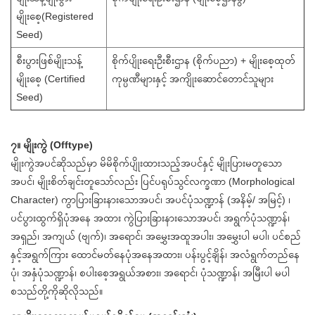
မျိုးစေ့(Registered
Seed)
စီးပွားဖြစ်မျိုးသန့်
စိုက်ပျိုးရေးဦးစီးဌာန (စိုက်ပညာ) + မျိုးစေ့ထုတ်
မျိုးစေ့ (Certified
ကုမ္ပဏီများနှင့် အကျိုးဆောင်တောင်သူများ
Seed)
၇။ မျိုးကွဲ (Offtype)
မျိုးကွဲအပင်ဆိုသည်မှာ မိမိစိုက်ပျိုးထားသည့်အပင်နှင့် မျိုးပြားမတူသော
အပင်၊ မျိုးစိတ်ချင်းတူသော်လည်း ပြင်ပရုပ်သွင်လက္ခဏာ (Morphological
Character) ကွာပြားခြားနားသောအပင်၊ အပင်ပုံသဏ္ဍာန် (အနိမ့်/ အမြင့်) ၊
ပင်ပွားထွက်ရှိပုံအနေ အထား ကွဲပြားခြားနားသောအပင်၊ အရွက်ပုံသဏ္ဍာန်၊
အရှည်၊ အကျယ် (ဗျက်)၊ အရောင်၊ အမွှေးအထူအပါး၊ အမွှေးပါ မပါ၊ ပင်စည်
နှင့်အရွက်ကြား ထောင်မတ်နေပုံအနေအထား၊ ပန်းပွင့်ချိန်၊ အလံရွက်တည်နေ
ပုံ၊ အနှံပုံသဏ္ဍာန်၊ စပါးစေ့အရွယ်အစား၊ အရောင်၊ ပုံသဏ္ဍာန်၊ အမြီးပါ မပါ
စသည်တို့ကိုဆိုလိုသည်။