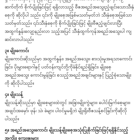
ဆက်တိုက် စိုက်ပျိုးခြင်းဖြင့် ရရှိလာသည့် ဗီဇအရည်အသွေးညံ့ဖျင်းသောသီးနှံ
စေ့ကို ဆိုလိုပါ သည်။ ၎င်းကို မျိုးစေ့အဖြစ်မသတ်မှတ်ဘဲ သီးနှံစေ့အဖြစ်သာ
သတ်မှတ်သည်။ ၎င်းသီးနှံစေ့ကို စိုက်ပျိုးခြင်းဖြင့် မျိုးဗီဇညံ့ဖျင်းလာပြီး
အထွက်နှုန်းလျော့နည်းလာ သည့်အပြင် သီးနှံထွက်ကုန်အရည်အသွေးပါ ကျ
ဆင်းလာပါသည်။
၃။ မျိုးကောင်း
မျိုးကောင်းဆိုသည်မှာ အထွက်နှုန်း၊ အရည်အသွေး၊ စားသုံးမှုအရသာကောင်း
ခြင်း၊ ပိုးမွှားရောဂါနှင့် ပတ်ဝန်းကျင်တို့ကိုခံနိုင်ရည်ရှိခြင်း၊ မျိုးစေ့
အရည်အသွေး ကောင်းမွန်ခြင်း စသည့်အရည်အချင်းများနှင့် ပြည့်စုံသောမျိုး
ကို ဆိုလိုပါသည်။
၄။ မျိုးသန့်
မျိုးသန့်ဆိုသည်မှာ မျိုးစေ့များထဲတွင် အခြားမျိုးကွဲများ၊ ပေါင်းမြက်စေ့များ၊
အဖျင်းအမှော်၊ ဖုန်၊ သဲ၊ ခဲများ ပါဝင်မှုမရှိဘဲ မျိုးရိုးဗီဇသန့်စင်ခြင်းကိုဆိုလို
ပါသည်။
၅။ အရည်အသွေးကောင်း မျိုးသန့်မျိုးစေ့အသုံးပြုစိုက်ခြင်းဖြင့်ရရှိနိုင်သည့်
အကျိုး ကျေးဇူးများ