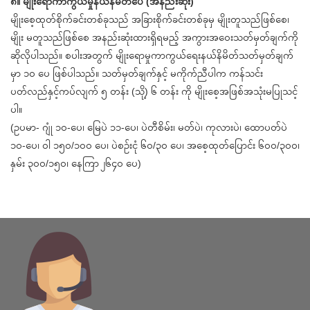
၈။ မျိုးရောကာကွယ်မှုနယ်နမိတ်ပေ (အနည်းဆုံး)
မျိုးစေ့ထုတ်စိုက်ခင်းတစ်ခုသည် အခြားစိုက်ခင်းတစ်ခုမှ မျိုးတူသည်ဖြစ်စေ၊
မျိုး မတူသည်ဖြစ်စေ အနည်းဆုံးထားရှိရမည့် အကွားအဝေးသတ်မှတ်ချက်ကို
ဆိုလိုပါသည်။ စပါးအတွက် မျိုးရောမှုကာကွယ်ရေးနယ်နိမိတ်သတ်မှတ်ချက်
မှာ ၁၀ ပေ ဖြစ်ပါသည်။ သတ်မှတ်ချက်နှင့် မကိုက်ညီပါက ကန်သင်း
ပတ်လည်နှင့်ကပ်လျက် ၅ တန်း (သို့) ၆ တန်း ကို မျိုးစေ့အဖြစ်အသုံးမပြုသင့်
ပါ။
(ဥပမာ- ဂျုံ ၁၀-ပေ၊ မြေပဲ ၁၁-ပေ၊ ပဲတီစိမ်း၊ မတ်ပဲ၊ ကုလားပဲ၊ ထောပတ်ပဲ
၁၀-ပေ၊ ဝါ ၁၅၀/၁၀၀ ပေ၊ ပဲစဉ်းငုံ ၆၀/၃၀ ပေ၊ အစေ့ထုတ်ပြောင်း ၆၀၀/၃၀၀၊
နှမ်း ၃၀၀/၁၅၀၊ နေကြာ ၂၆၄၀ ပေ)