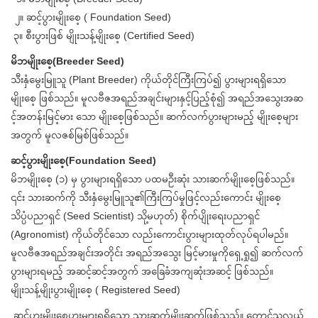
၂။ ဆင့်ပွားမျိုးစေ့ ( Foundation Seed)
၃။ စီးပွားဖြစ် မျိုးသန့်မျိုးစေ့ (Certified Seed)
မိဘမျိုးစေ့(Breeder Seed)
သီးနှံမွေးမြူသူ (Plant Breeder) ကိုယ်တိုင်ကြီးကြပ်၍ ပွားများရရှိသော
မျိုးစေ့ ဖြစ်သည်။ မူလဗီဇအရည်အချင်းများနှင့်ပြည့်စုံ၍ အရည်အသွေးအဆ
င့်အတန်းမြင့်မား သော မျိုးစေ့ဖြစ်သည်။ ဆက်လက်ပွားများမည့် မျိုးစေ့များ
အတွက် မူလဇစ်မြစ်ဖြစ်သည်။
ဆင့်ပွားမျိုးစေ့(Foundation Seed)
မိဘမျိုးစေ့ (၁) မှ ပွားများရရှိသော ပထမဦးဆုံး သားဆက်မျိုးစေ့ဖြစ်သည်။
၎င်း သားဆက်ကို သီးနှံမွေးမြူသူ၏ကြီးကြပ်မှုဖြင့်လည်းကောင်း မျိုးစေ့
သိပ္ပံပညာရှင် (Seed Scientist) သို့မဟုတ်) စိုက်ပျိုးရေးပညာရှင်
(Agronomist) ကိုယ်တိုင်သော လည်းကောင်းပွားများထုတ်လုပ်ရပါမည်။
မူလဗီဇအရည်အချင်းအတိုင်း အရည်အသွေး မြင့်မားမှုကိုရှေ့ရှု၍ ဆက်လက်
ပွားများရမည့် အဆင့်ဆင့်အတွက် အခြေခံအကျဆုံးအဆင့် ဖြစ်သည်။
မျိုးသန့်မျိုးပွားမျိုးစေ့ ( Registered Seed)
ဆင့်ပွားမျိုးစေ့ပွားများရရှိသော သားဆက်မျိုးဆက်ဖြစ်သည်။ တောင်သူလယ်