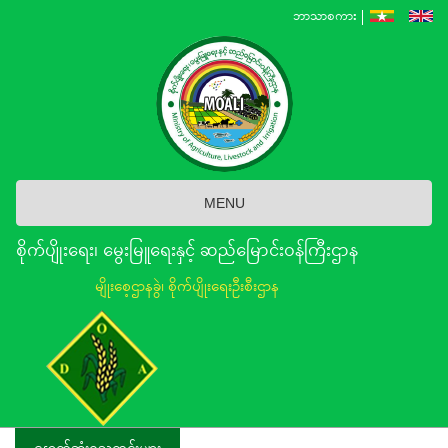
Skip
ဘာသာစကား
to
main
content
MENU
စိုက်ပျိုးရေး၊ မွေးမြူရေးနှင့် ဆည်မြောင်း၀န်ကြီးဌာန
မျိုးစေ့ဌာနခွဲ၊ စိုက်ပျိုးရေးဦးစီးဌာန
နောက်ဆုံးရသတင်းများ