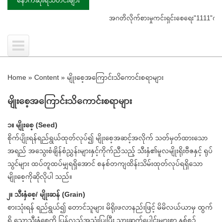
အဂတိလိုက်စားမှုကင်းရှင်းစေရေး"1111"ကို ဖြေကြား
Home
»
Content
»
မျိုးစေ့အကြောင်းသိကောင်းစရာများ
မျိုးစေ့အကြောင်းသိကောင်းစရာများ
၁။ မျိုးစေ့ (Seed)
စိုက်ပျိုးရန်ရည်ရွယ်ထုတ်လုပ်၍ မျိုးစေ့အဆင့်အလိုက် သတ်မှတ်ထားသော
အရည် အသွေးစံချိန်စံညွှန်းများနှင့်ကိုက်ညီသည့် သီးနှံ၏မူလမျိုးရိုးဗီဇနှင့် ရုပ်
သွင်များ ထပ်တူထပ်မျှရရှိအောင် စနစ်တကျထိန်းသိမ်းထုတ်လုပ်ရရှိသော
မျိုးစေ့ကိုဆိုလိုပါ သည်။
၂။ သီးနှံစေ့/ မျိုးဆန် (Grain)
စားသုံးရန် ရည်ရွယ်၍ တောင်သူများ မိရိုးဖလာနည်းဖြင့် မိမိလယ်ယာမှ ထွက်
ရှိ သောသီးနှံစေ့ကို ပြန်လည်အသုံးပြုပြီး သားဆက်ပေါင်းများစွာ နှစ်စဉ်