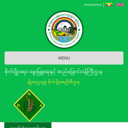
Skip
ဘာသာစကား
to
main
content
MENU
စိုက်ပျိုးရေး၊ မွေးမြူရေးနှင့် ဆည်မြောင်း၀န်ကြီးဌာန
မျိုးစေ့ဌာနခွဲ၊ စိုက်ပျိုးရေးဦးစီးဌာန
နောက်ဆုံးရသတင်းများ