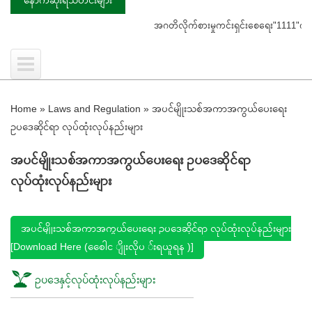
အဂတိလိုက်စားမှုကင်းရှင်းစေရေး"1111"ကို ဖြေက
Home
»
Laws and Regulation
»
အပင်မျိုးသစ်အကာအကွယ်ပေးရေး
ဥပဒေဆိုင်ရာ လုပ်ထုံးလုပ်နည်းများ
အပင်မျိုးသစ်အကာအကွယ်ပေးရေး ဥပဒေဆိုင်ရာ
လုပ်ထုံးလုပ်နည်းများ
အပင်မျိုးသစ်အကာအကွယ်ပေးရေး ဥပဒေဆိုင်ရာ လုပ်ထုံးလုပ်နည်းများ
[Download Here (စေေါင ျိုးလိုပ ်း‌ရယူရန )]
ဥပဒေနှင့်လုပ်ထုံးလုပ်နည်းများ