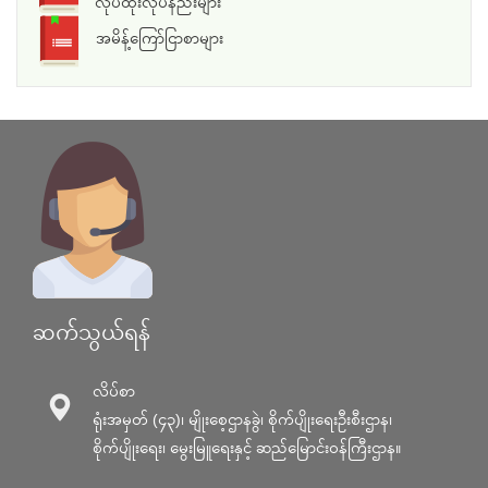
လုပ်ထုံးလုပ်နည်းများ
အမိန့်ကြော်ငြာစာများ
ဆက်သွယ်ရန်
လိပ်စာ
ရုံးအမှတ် (၄၃)၊ မျိုးစေ့ဌာနခွဲ၊ စိုက်ပျိုးရေးဦးစီးဌာန၊
စိုက်ပျိုးရေး၊ မွေးမြူရေးနှင့် ဆည်မြောင်း၀န်ကြီးဌာန။