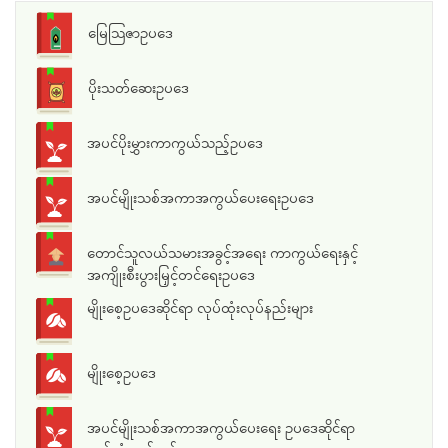
မြေသြဇာဥပဒေ
ပိုးသတ်ဆေးဥပဒေ
အပင်ပိုးမွှားကာကွယ်သည့်ဥပဒေ
အပင်မျိုးသစ်အကာအကွယ်ပေးရေးဥပဒေ
တောင်သူလယ်သမားအခွင့်အရေး ကာကွယ်ရေးနှင့်
အကျိုးစီးပွားမြှင့်တင်ရေးဥပဒေ
မျိုးစေ့ဥပဒေဆိုင်ရာ လုပ်ထုံးလုပ်နည်းများ
မျိုးစေ့ဥပဒေ
အပင်မျိုးသစ်အကာအကွယ်ပေးရေး ဥပဒေဆိုင်ရာ