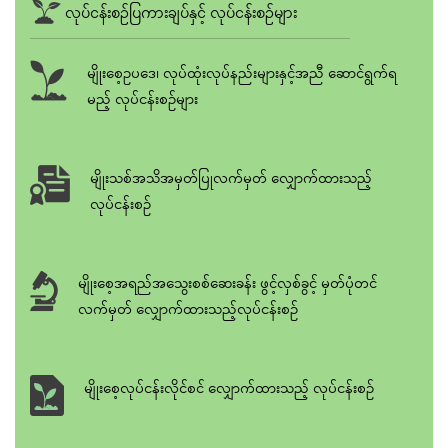
လုပ်ငန်းစဥ်ပြကားချပ်နှင့် လုပ်ငန်းစဥ်များ
မျိုးစေ့ဥပ‌ဒေ၊ လုပ်ထုံးလုပ်နည်းများနှင့်အညီ ‌ဆောင်ရွက်ရ
မည့် လုပ်ငန်းစဥ်များ
မျိုးသစ်အသိအမှတ်ပြုလက်မှတ် လျှောက်ထားသည့်
လုပ်ငန်းစဥ်
မျိုးစေ့အရည်အသွေးစစ်ဆေးခန်း ဖွင့်လှစ်ခွင့် မှတ်ပုံတင်
လက်မှတ် လျှောက်ထားသည့်လုပ်ငန်းစဥ်
မျိုးစေ့လုပ်ငန်းလိုင်စင် လျှောက်ထားသည့် လုပ်ငန်းစဥ်