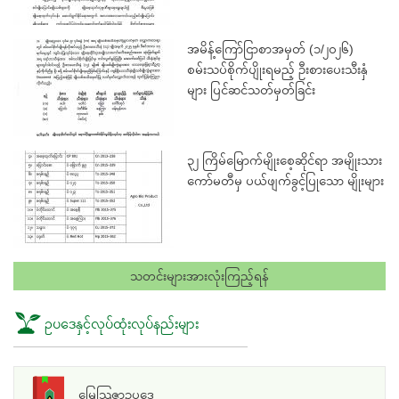
အမိန့်ကြော်ငြာစာအမှတ် (၁/၂၀၂၆)
စမ်းသပ်စိုက်ပျိုးရမည့် ဦးစားပေးသီးနှံ
များ ပြင်ဆင်သတ်မှတ်ခြင်း
၃၂ ကြိမ်မြောက်မျိုးစေ့ဆိုင်ရာ အမျိုးသား
ကော်မတီမှ ပယ်ဖျက်ခွင့်ပြုသော မျိုးများ
သတင်းများအားလုံးကြည့်ရန်
ဥပဒေနှင့်လုပ်ထုံးလုပ်နည်းများ
မြေသြဇာဥပဒေ