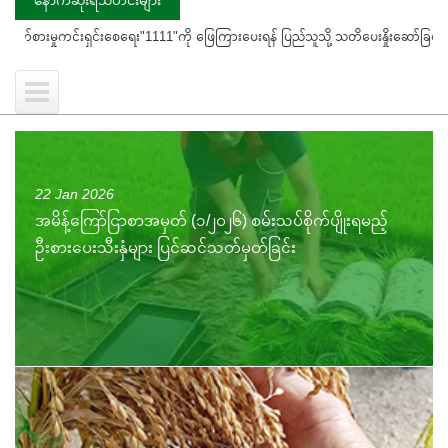
ရှင်းစေရေး"1111"ကို ဖြေကြားပေးရန် ပြည်သူသို့ သတိပေးနှိုးဆော်ခြင်း
ကွင်း
22 Jan 2026
အမိန့်ကြော်ငြာစာအမှတ် (၁/၂၀၂၆) စမ်းသပ်စိုက်ပျိုးရမည့်
ဦးစားပေးသီးနှံများ ပြင်ဆင်သတ်မှတ်ခြင်း