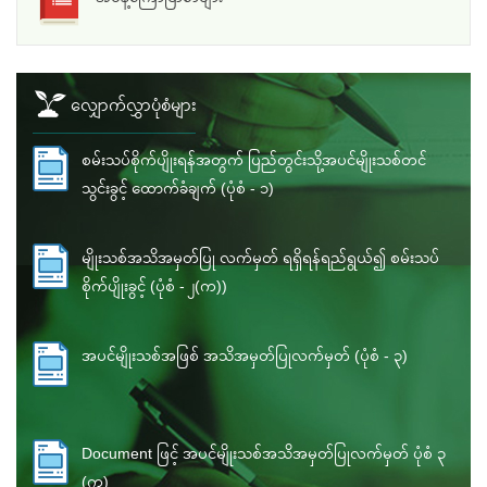
လျှောက်လွှာပုံစံများ
စမ်းသပ်စိုက်ပျိုးရန်အတွက် ပြည်တွင်းသို့အပင်မျိုးသစ်တင်
သွင်းခွင့် ထောက်ခံချက် (ပုံစံ - ၁)
မျိုးသစ်အသိအမှတ်ပြု လက်မှတ် ရရှိရန်ရည်ရွယ်၍ စမ်းသပ်
စိုက်ပျိုးခွင့် (ပုံစံ - ၂(က))
အပင်မျိုးသစ်အဖြစ် အသိအမှတ်ပြုလက်မှတ် (ပုံစံ - ၃)
Document ဖြင့် အပင်မျိုးသစ်အသိအမှတ်ပြုလက်မှတ် ပုံစံ ၃
(က)