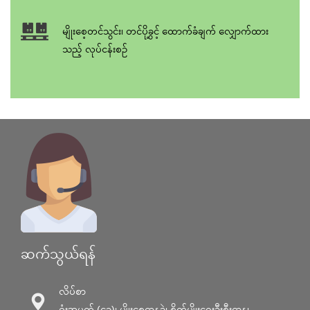
မျိုးစေ့တင်သွင်း၊ တင်ပို့ခွင့် ထောက်ခံချက် လျှောက်ထား
သည့် လုပ်ငန်းစဥ်
ဆက်သွယ်ရန်
လိပ်စာ
ရုံးအမှတ် (၄၃)၊ မျိုးစေ့ဌာနခွဲ၊ စိုက်ပျိုးရေးဦးစီးဌာန၊