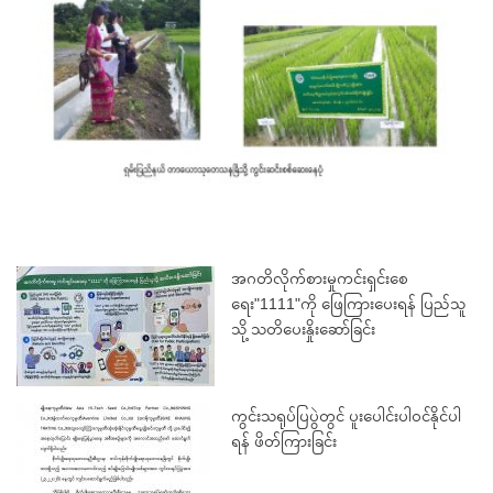
အဂတိလိုက်စားမှုကင်းရှင်းစေ
ရေး"1111"ကို ဖြေကြားပေးရန် ပြည်သူ
သို့ သတိပေးနှိုးဆော်ခြင်း
ကွင်းသရုပ်ပြပွဲတွင် ပူးပေါင်းပါဝင်နိုင်ပါ
ရန် ဖိတ်ကြားခြင်း