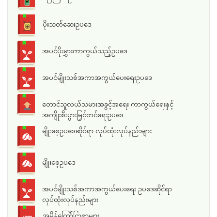
ပိုးသတ်ဆေးဥပဒေ
အပင်ပိုးမွှားကာကွယ်သည့်ဥပဒေ
အပင်မျိုးသစ်အကာအကွယ်ပေးရေးဥပဒေ
တောင်သူလယ်သမားအခွင့်အရေး ကာကွယ်ရေးနှင့်
အကျိုးစီးပွားမြှင့်တင်ရေးဥပဒေ
မျိုးစေ့ဥပဒေဆိုင်ရာ လုပ်ထုံးလုပ်နည်းများ
မျိုးစေ့ဥပဒေ
အပင်မျိုးသစ်အကာအကွယ်ပေးရေး ဥပဒေဆိုင်ရာ
လုပ်ထုံးလုပ်နည်းများ
အမိန့်ကြော်ငြာစာများ