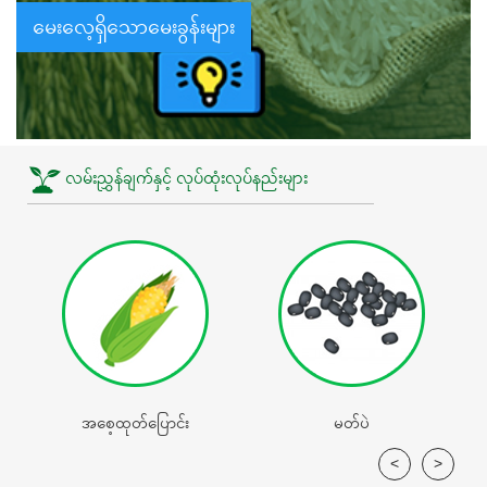
မေးလေ့ရှိသောမေးခွန်းများ
လမ်းညွှန်ချက်နှင့် လုပ်ထုံးလုပ်နည်းများ
အစေ့ထုတ်‌ပြောင်း
မတ်ပဲ
<
>