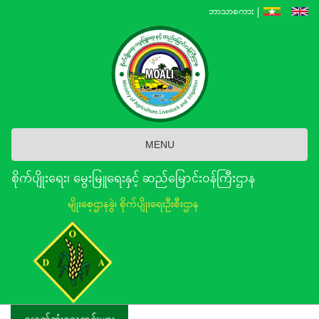
Skip
ဘာသာစကား
to
main
content
MENU
စိုက်ပျိုးရေး၊ မွေးမြူရေးနှင့် ဆည်မြောင်း၀န်ကြီးဌာန
မျိုးစေ့ဌာနခွဲ၊ စိုက်ပျိုးရေးဦးစီးဌာန
နောက်ဆုံးရသတင်းများ