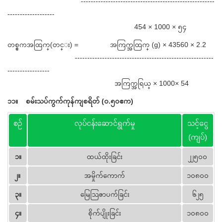
------------------------------------------------------
-------------------
454 × 1000 × ၅၄
တစ္ဧကအထြက္(တင္း) = အကြက္အထြက္ (g) × 43560 × 2.2
--------------------------------------------------------
-----------------
အကြက္အရြယ္ × 1000× 54
၁၁။
စမ်းသပ်ကွက်ကုန်ကျစရိတ် (၀.၅၀ဧက)
စဉ်
လုပ်ငန်းဆောင်ရွက်မှု
သင့်ငွေ
(ကျပ်)
၁။
ထယ်ထိုးခြင်း
၂၂၅၀၀
၂။
အမှိုက်ကောက်
၁၀၈၀၀
၃။
မြေသြဇာပက်ခြင်း
၆၂၅
၄။
စိုက်ပျိုးခြင်း
၁၀၈၀၀