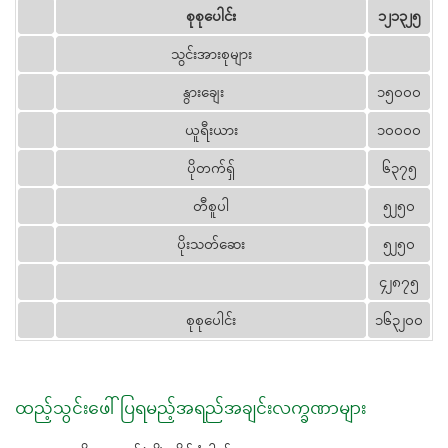
စုစုပေါင်း
၁၂၁၃၂၅
သွင်းအားစုများ
နွားချေး
၁၅၀၀၀
ယူရီးယား
၁၀၀၀၀
ပိုတက်ရှ်
၆၃၇၅
တီစူပါ
၅၂၅၀
ပိုးသတ်ဆေး
၅၂၅၀
၄၂၈၇၅
စုစုပေါင်း
၁၆၃၂၀၀
ထည့်သွင်းဖေါ်ပြရမည့်အရည်အချင်းလက္ခဏာများ