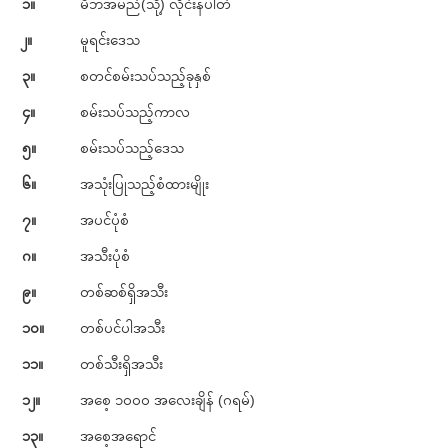
၁။
မိဘအမည်(သို့) လိုင်းနံပါတ်
၂။
မူရင်းဒေသ
၃။
စတင်စမ်းသပ်သည့်ခုနှစ်
၄။
စမ်းသပ်သည့်ကာလ
၅။
စမ်းသပ်သည့်ဒေသ
၆။
အသုံးပြုသည့်စံထားမျိုး
၇။
အပင်ပုံစံ
ဂ။
အသီးပုံစံ
၉။
တစ်ဆစ်ရှိအသီး
၁၀။
တစ်ပင်ပါအသီး
၁၁။
တစ်သီးရှိအသီး
၁၂။
အစေ့ ၁၀၀၀ အလေးချိန် (ဂရမ်)
၁၃။
အစေ့အရောင်