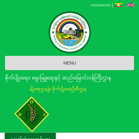
Skip
ဘာသာစကား
to
main
content
MENU
စိုက်ပျိုးရေး၊ မွေးမြူရေးနှင့် ဆည်မြောင်း၀န်ကြီးဌာန
မျိုးစေ့ဌာနခွဲ၊ စိုက်ပျိုးရေးဦးစီးဌာန
နောက်ဆုံးရသတင်းများ