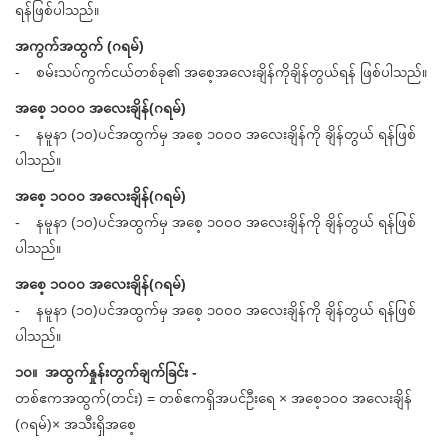
ရန်ဖြစ်ပါသည်။
အကွက်အထွက် (ဂရမ်)
- စမ်းသပ်ကွက်ငယ်တစ်ခု၏ အစေ့အလေးချိန်ကိုချိန်တွယ်ရန် ဖြစ်ပါသည်။
အစေ့ ၁၀၀၀ အလေးချိန်(ဂရမ်)
- နမူနာ (၁၀)ပင်အထွက်မှ အစေ့ ၁၀၀၀ အလေးချိန်ကို ချိန်တွယ် ရန်ဖြစ်
ပါသည်။
အစေ့ ၁၀၀၀ အလေးချိန်(ဂရမ်)
- နမူနာ (၁၀)ပင်အထွက်မှ အစေ့ ၁၀၀၀ အလေးချိန်ကို ချိန်တွယ် ရန်ဖြစ်
ပါသည်။
အစေ့ ၁၀၀၀ အလေးချိန်(ဂရမ်)
- နမူနာ (၁၀)ပင်အထွက်မှ အစေ့ ၁၀၀၀ အလေးချိန်ကို ချိန်တွယ် ရန်ဖြစ်
ပါသည်။
၁၀။ အထွက်နှုန်းတွက်ချက်ခြင်း -
တစ်ဧကအထွက်(တင်း) = တစ်ဧကရှိအပင်ဦးရေ × အစေ့၁၀၀ အလေးချိန်
(ဂရမ်)× အသီးရှိအစေ့