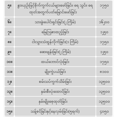
၅။
နွားယှဉ်းဖြင့်စိုက်ကွက်ငယ်များဖော်ခြင်း၊ ရေ သွင်း၊ ရေ
၁၇၅၀
ထုတ်အတွက်ပတ်မြောင်းဖော်ခြင်း
၆။
သားခွဲ၊ပေါင်းရှင်းခြင်း(၂ ကြိမ်)
၁၆၂၀၀
၇။
မြေသြဇာထည့်ခြင်း
၁၂၅၀
၈။
ငါးသွားသံထွန်လိုက်ခြင်း(၁ ကြိမ်)
၁၇၅၀
၉။
ဆေးဖျန်းခြင်း(၂ ကြိမ်)
၁၂၅၀
၁၀။
ထယ်ဘောင်လုံးခြင်း
၁၇၅၀
၁၁။
မျိုးကွဲပယ်ခြင်း
၈၁၀၀
၁၂။
စမ်းသပ်ကွက်သိမ်းခြင်း
၁၃၅၀၀
၁၃။
နှမ်းစီး၊ပုံ၊ထောင်ခြင်း
၁၃၅၀၀
၁၄။
နှမ်းမျိုးစေ့ထုတ်ခြင်း
၁၃၅၀၀
၁၅။
သန့်စင်ခြင်းနှင့်နေလှမ်းခြင်း(၅ရက်)
၄၀၅၀