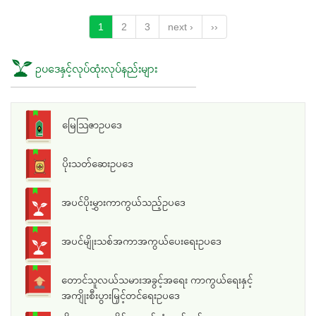
1
2
3
next ›
››
ဥပဒေနှင့်လုပ်ထုံးလုပ်နည်းများ
မြေသြဇာဥပဒေ
ပိုးသတ်ဆေးဥပဒေ
အပင်ပိုးမွှားကာကွယ်သည့်ဥပဒေ
အပင်မျိုးသစ်အကာအကွယ်ပေးရေးဥပဒေ
တောင်သူလယ်သမားအခွင့်အရေး ကာကွယ်ရေးနှင့်
အကျိုးစီးပွားမြှင့်တင်ရေးဥပဒေ