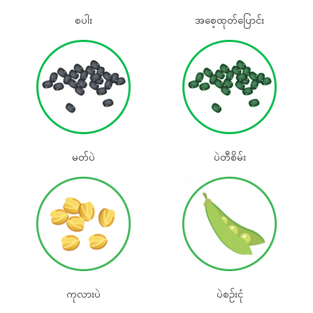
စပါး
အစေ့ထုတ်‌ပြောင်း
မတ်ပဲ
ပဲတီစိမ်း
ကုလားပဲ
ပဲစဉ်းငုံ