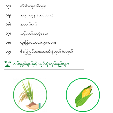
၁၄။
ဆီပါဝင်မှုရာခိုင်နှုန်း
၁၅။
အထွက်နှုန်း (တင်း/ဧက)
၁၆။
အသက်ရက်
၁၇။
သင့်တော်သည့်ဒေသ
၁၈။
ထူးခြားသောလက္ခဏာများ
၁၉။
ဗီဇပြုပြင်ထားသောသီးနှံဟုတ် /မဟုတ်
လမ်းညွှန်ချက်နှင့် လုပ်ထုံးလုပ်နည်းများ