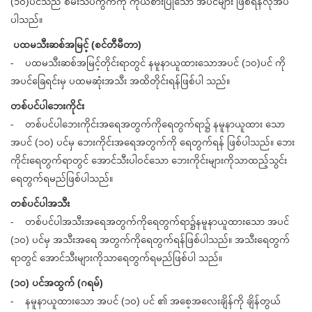
(၁၀)ပင်သည် စမ်းသပ်ကွက်ကို ကိုယ်စားပြုသော အပင်များ ဖြစ်ရန်လိုအပ်
ပါသည်။
ပထမသီးဆစ်အမြင့် (စင်တီမီတာ)
- ပထမသီးဆစ်အမြင့်တိုင်းရာတွင် နမူနာယူထားသောအပင် (၁၀)ပင် ကို
အပင်ခြေရင်းမှ ပထမဆုံးအသီး အထိတိုင်းရန်ဖြစ်ပါ သည်။
တစ်ပင်ပါဘေးကိုင်း
- တစ်ပင်ပါဘေးကိုင်းအရေအတွက်ကိုရေတွက်ရာ၌ နမူနာယူထား သော
အပင် (၁၀) ပင်မှ ဘေးကိုင်းအရေအတွက်ကို ရေတွက်ရန် ဖြစ်ပါသည်။ ဘေး
ကိုင်းရေတွက်ရာတွင် အောင်သီးပါဝင်သော ဘေးကိုင်းများကိုသာထည့်သွင်း
ရေတွက်ရမည်ဖြစ်ပါသည်။
တစ်ပင်ပါအသီး
- တစ်ပင်ပါအသီးအရေအတွက်ကိုရေတွက်ရာ၌နမူနာယူထားသော အပင်
(၁၀) ပင်မှ အသီးအရေ အတွက်ကိုရေတွက်ရန်ဖြစ်ပါသည်။ အသီးရေတွက်
ရာတွင် အောင်သီးများကိုသာရေတွက်ရမည်ဖြစ်ပါ သည်။
(၁၀) ပင်အထွက် (ဂရမ်)
- နမူနာယူထားသော အပင် (၁၀) ပင် ၏ အစေ့အလေးချိန်ကို ချိန်တွယ်