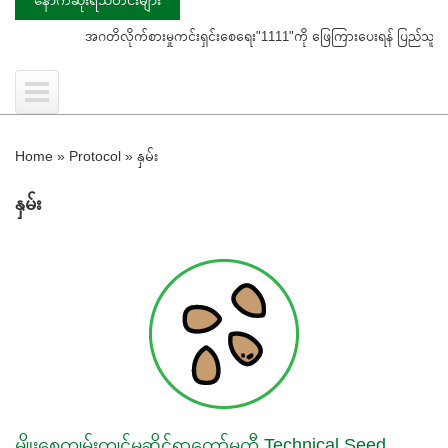
အဂတိလိုက်စားမှုကင်းရှင်းစေရေး"1111"ကို ဖြေကြားပေးရန် ပြည်သူသို့ သတိပေးနှိ
Home
»
Protocol
»
နှမ်း
နှမ်း
မျိုးစေ့ကျွမ်းကျင်မှုဆိုင်ရာကော်မတီ Technical Seed