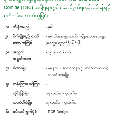
Comitie (TSC) တင်ပြရာတွင် ဆောင်ရွက်ရမည့်လုပ်ငန်းနှင့်
မှတ်တမ်းကောက်ယူခြင်း
၁။
သီးနှံအမည်
-
နှမ်း
၂။
စိုက်ပျိုးမည့် ရာသီ/
- နှမ်းသီးနှံအများဆုံး စိုက်ပျိုးသောဒေသများ
ဒေသ/အကြိမ်
(မကွေး၊ ညောင်ဦး၊မြင်းခြံ)
၃။
အကွက်
- ၁၅ ပေ × ၆ တန်း
အရွယ်အစား
၄။
စံထားမျိုး
- နှမ်နက် - ဆင်းရတနာ-၃၊ ဆင်းရတနာ -၁၄
၊ ဒေသစံထားမျိုး
၅။
တန်းကြား၊ ပင်ကြား
-
ကိုင်းဖြာမျိုး
၁၅ လက်မ × ၄လက်မ
တပင်တိုင်မျိုး
၁၂ လက်မ × ၄လက်မ
၆။
စမ်းသပ်ကွက်ပုံစံ
- RCB Design