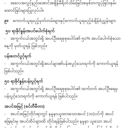
- အလေအလွင့်နည်းအောင်အချိန်မီရိတ်သိမ်းခြင်း၊စနစ်တကျပုံခြင်း၊နှမ်း
ထောင်ခြင်းများပြုလုပ်ပါ။
၉။
ကောက်ယူရမည့်မှတ်တမ်းများနှင့်ကောက်ယူရမည့်စံချိန်စံညွှန်းများ
၅၀ ရာခိုင်နှုန်းအပင်ပေါက်စုံရက်
- အကွက်ငယ်အတွင်းရှိ အပင်ဦးရေစုစုပေါင်း၏ ၅၀% အပင်ပေါက်စုံသော
နေ့ကို မှတ်ယူရန် ဖြစ်သည်။
ပန်းစတင်ပွင့်ရက်
- အကွက်ငယ်အတွင်းရှိအပင်များ၏ပန်းစပွင့်သောရက်ကို ကောက်ယူရန်
ဖြစ်ပါသည်။
၅၀ ရာခိုင်နှုန်းပန်းပွင့်ရက်
- အကွက်ငယ်အတွင်းရှိ အပင်ဦးရေစုစုပေါင်း၏ ထက်ဝက် အပင်ဦးရေမှ
ပန်းပွင့်သောရက်ကို ကောက်ယူရန် ဖြစ်ပါသည်။
အပင်အမြင့် (စင်တီမီတာ)
- အပင်အမြင့်တိုင်းရာတွင် နမူနာယူထားသောအပင် (၁၀)ပင်ကို အပင်
ခြေရင်းမှ အပင်ထိပ်ဖျားထိ တိုင်းရန်ဖြစ်ပါသည်။ နမူနာ ယူသော အပင်