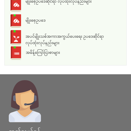
မျိုးစေ့ဥပဒေဆိုင်ရာ လုပ်ထုံးလုပ်နည်းများ
မျိုးစေ့ဥပဒေ
အပင်မျိုးသစ်အကာအကွယ်ပေးရေး ဥပဒေဆိုင်ရာ
လုပ်ထုံးလုပ်နည်းများ
အမိန့်ကြော်ငြာစာများ