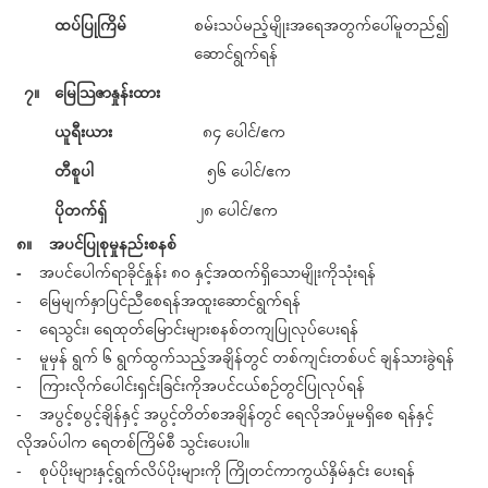
ထပ်ပြုကြိမ်
စမ်းသပ်မည့်မျိုးအရေအတွက်ပေါ်မူတည်၍
ဆောင်ရွက်ရန်
၇။
မြေသြဇာနှုန်းထား
ယူရီးယား
၈၄ ပေါင်/ဧက
တီစူပါ
၅၆ ပေါင်/ဧက
ပိုတက်ရှ်
၂၈ ပေါင်/ဧက
၈။ အပင်ပြုစုမှုနည်းစနစ်
-
အပင်ပေါက်ရာခိုင်နှုန်း ၈၀ နှင့်အထက်ရှိသောမျိုးကိုသုံးရန်
- မြေမျက်နှာပြင်ညီစေရန်အထူးဆောင်ရွက်ရန်
- ရေသွင်း၊ ရေထုတ်မြောင်းများစနစ်တကျပြုလုပ်ပေးရန်
- မူမှန် ရွက် ၆ ရွက်ထွက်သည့်အချိန်တွင် တစ်ကျင်းတစ်ပင် ချန်သားခွဲရန်
- ကြားလိုက်ပေါင်းရှင်းခြင်းကိုအပင်ငယ်စဥ်တွင်ပြုလုပ်ရန်
- အပွင့်စပွင့်ချိန်နှင့် အပွင့်တိတ်စအချိန်တွင် ရေလိုအပ်မှုမရှိစေ ရန်နှင့်
လိုအပ်ပါက ရေတစ်ကြိမ်စီ သွင်းပေးပါ။
- စုပ်ပိုးများနှင့်ရွက်လိပ်ပိုးများကို ကြိုတင်ကာကွယ်နှိမ်နှင်း ပေးရန်