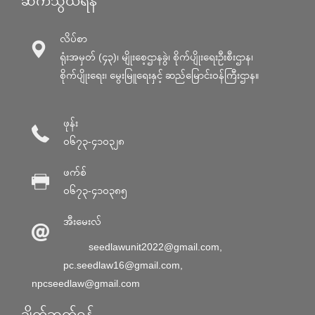
ဆက်သွယ်ရန်
လိပ်စာ
ရုံးအမှတ် (၄၃)၊ မျိုးစေ့ဌာနခွဲ၊ စိုက်ပျိုးရေးဦးစီးဌာန၊
စိုက်ပျိုးရေး၊ မွေးမြူရေးနှင့် ဆည်မြောင်း၀န်ကြီးဌာန။
ဖုန်း
၀၆၇၃-၄၁၀၃၂၈
ဖက်စ်
၀၆၇၃-၄၁၀၃၈၅
အီးမေးလ်
seedlawunit2022@gmail.com
,
pc.seedlaw16@gmail.com
,
npcseedlaw@gmail.com
ချိတ်ဆက်ရန်