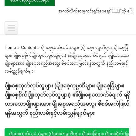
အဂတိလိုက်စားမှုကင်းရှင်းစေရေး"1111"ကို ဖြေကြားပေ
Home
»
Content
»
မျိုးစေ့ထုတ်လုပ်သူများ (မျိုးစေ့ကုမ္ပဏီများ၊ မျိုးစေ့ခြံ
များ၊ မျိုးစေ့စိုက်ပျိုးထုတ်လုပ်သူများ) ၏မျိုးစေ့ထောက်ခံချက် ရရှိထားသော
မျိုးများအား မျိုးစေ့အရည်အသွေး စိစစ်အကဲဖြတ်ရန်အတွက် နည်းလမ်းနှင့်
လမ်းညွှန်ချက်များ
မျိုးစေ့ထုတ်လုပ်သူများ (မျိုးစေ့ကုမ္ပဏီများ၊ မျိုးစေ့ခြံများ၊
မျိုးစေ့စိုက်ပျိုးထုတ်လုပ်သူများ) ၏မျိုးစေ့ထောက်ခံချက် ရရှိ
ထားသောမျိုးများအား မျိုးစေ့အရည်အသွေး စိစစ်အကဲဖြတ်
ရန်အတွက် နည်းလမ်းနှင့်လမ်းညွှန်ချက်များ
မျိုးစေ့ထုတ်လုပ်သူများ (မျိုးစေ့ကုမ္ပဏီများ၊ မျိုးစေ့ခြံများ၊ မျိုးစေ့စိုက်ပျိုး