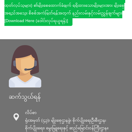
ထုတ်လုပ်သူများ) ၏မျိုးစေ့ထောက်ခံချက် ရရှိထားသောမျိုးများအား မျိုးစေ့
အရည်အသွေး စိစစ်အကဲဖြတ်ရန်အတွက် နည်းလမ်းနှင့်လမ်းညွှန်ချက်များ
[Download Here (ဒေါင်းလုပ်ရယူရန်)]
ဆက်သွယ်ရန်
လိပ်စာ
ရုံးအမှတ် (၄၃)၊ မျိုးစေ့ဌာနခွဲ၊ စိုက်ပျိုးရေးဦးစီးဌာန၊
စိုက်ပျိုးရေး၊ မွေးမြူရေးနှင့် ဆည်မြောင်း၀န်ကြီးဌာန။