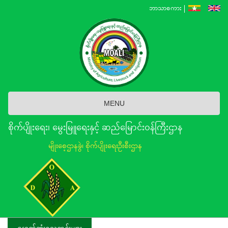
Skip
ဘာသာစကား
to
main
content
MENU
စိုက်ပျိုးရေး၊ မွေးမြူရေးနှင့် ဆည်မြောင်း၀န်ကြီးဌာန
မျိုးစေ့ဌာနခွဲ၊ စိုက်ပျိုးရေးဦးစီးဌာန
နောက်ဆုံးရသတင်းများ