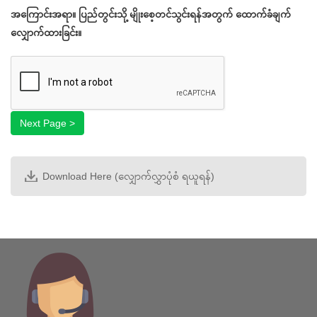
types:
အကြောင်းအရာ။ ပြည်တွင်းသို့ မျိုးစေ့တင်သွင်းရန်အတွက် ထောက်ခံချက်
gif
လျှောက်ထားခြင်း။
jpg
Next Page >
jpeg
Start
png
.
အဆင့် ၁
အဆင့် ၂
Next Page >
အဆင့် ၃
အဆင့် ၄
Download Here (လျှောက်လွှာပုံစံ ရယူရန်)
အဆင့် ၅
အဆင့် ၆
အဆင့် ၇
Complete