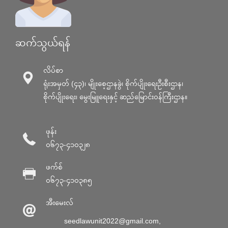
ဆက်သွယ်ရန်
လိပ်စာ
ရုံးအမှတ် (၄၃)၊ မျိုးစေ့ဌာနခွဲ၊ စိုက်ပျိုးရေးဦးစီးဌာန၊
စိုက်ပျိုးရေး၊ မွေးမြူရေးနှင့် ဆည်မြောင်း၀န်ကြီးဌာန။
ဖုန်း
၀၆၇၃-၄၁၀၃၂၈
ဖက်စ်
၀၆၇၃-၄၁၀၃၈၅
အီးမေးလ်
seedlawunit2022@gmail.com
,