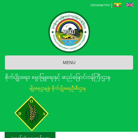
Skip
ဘာသာစကား
to
main
content
MENU
စိုက်ပျိုးရေး၊ မွေးမြူရေးနှင့် ဆည်မြောင်း၀န်ကြီးဌာန
မျိုးစေ့ဌာနခွဲ၊ စိုက်ပျိုးရေးဦးစီးဌာန
နောက်ဆုံးရသတင်းများ