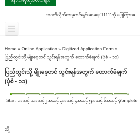
အဂတိလိုက်စားမှုကင်းရှင်းစေရေး"1111"ကို ဖြေကြားပေးရန် ပြည်သူ
Home
»
Online Application
»
Digitized Application Form
»
ပြည်တွင်းသို့ မျိုးစေ့တင် သွင်းရန်အတွက် ထောက်ခံချက် (ပုံစံ - ၁၁)
ပြည်တွင်းသို့ မျိုးစေ့တင် သွင်းရန်အတွက် ထောက်ခံချက်
(ပုံစံ - ၁၁)
Start
အဆင့် ၁
အဆင့် ၂
အဆင့် ၃
အဆင့် ၄
အဆင့် ၅
အဆင့် ၆
အဆင့် ၇
Complete
သို့