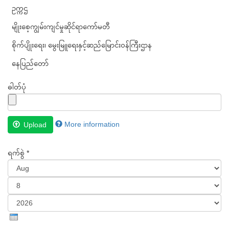
ဥက္ကဌ
မျိုးစေ့ကျွမ်းကျင်မှုဆိုင်ရာကော်မတီ
စိုက်ပျိုးရေး၊ မွေးမြူရေးနှင့်ဆည်မြောင်းဝန်ကြီးဌာန
နေပြည်တော်
ဓါတ်ပုံ
Files
More information
Upload
must
be
ရက်စွဲ
*
less
than
Month
2
MB
.
Day
Allowed
Year
file