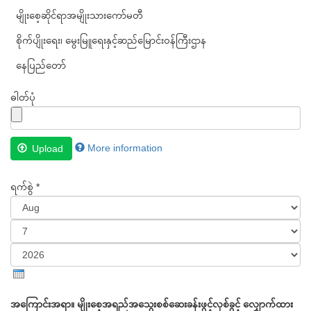
မျိုးစေ့ဆိုင်ရာအမျိုးသားကော်မတီ
စိုက်ပျိုးရေး၊ မွေးမြူရေးနှင့်ဆည်မြောင်းဝန်ကြီးဌာန
နေပြည်တော်
ဓါတ်ပုံ
Files
More information
Upload
must
be
ရက်စွဲ
*
less
than
Month
2
MB
.
Day
Allowed
Year
file
types:
အကြောင်းအရာ။ မျိုးစေ့အရည်အသွေးစစ်ဆေးခန်းဖွင့်လှစ်ခွင့် လျှောက်ထား