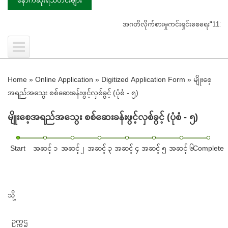
အဂတိလိုက်စားမှုကင်းရှင်းစေရေး"1111"ကို ဖြေကြားပေးရ
Home
»
Online Application
»
Digitized Application Form
»
မျိုးစေ့
အရည်အသွေး စစ်ဆေးခန်းဖွင့်လှစ်ခွင့် (ပုံစံ - ၅)
မျိုးစေ့အရည်အသွေး စစ်ဆေးခန်းဖွင့်လှစ်ခွင့် (ပုံစံ - ၅)
Start
အဆင့် ၁
အဆင့် ၂
အဆင့် ၃
အဆင့် ၄
အဆင့် ၅
အဆင့် ၆
Complete
သို့
ဥက္ကဌ