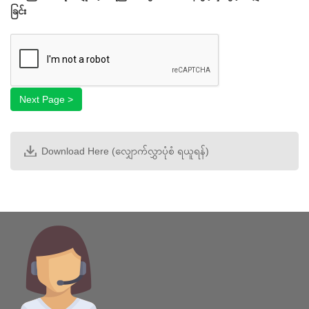
gif
ခြင်း
jpg
Next Page >
jpeg
Start
png
.
အဆင့် ၁
အဆင့် ၂
Next Page >
အဆင့် ၃
အဆင့် ၄
Download Here (လျှောက်လွှာပုံစံ ရယူရန်)
အဆင့် ၅
အဆင့် ၆
Complete