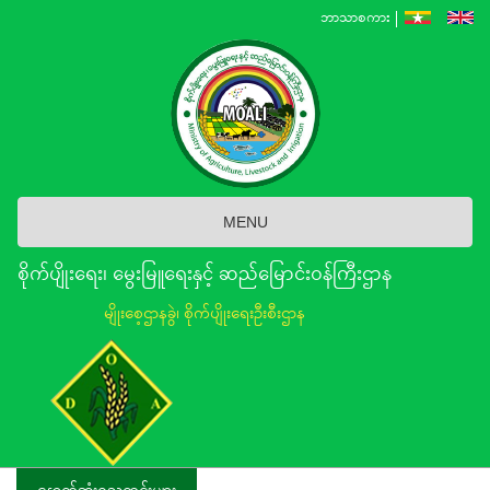
Skip
ဘာသာစကား
to
main
content
MENU
စိုက်ပျိုးရေး၊ မွေးမြူရေးနှင့် ဆည်မြောင်း၀န်ကြီးဌာန
မျိုးစေ့ဌာနခွဲ၊ စိုက်ပျိုးရေးဦးစီးဌာန
နောက်ဆုံးရသတင်းများ