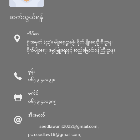
ဆက်သွယ်ရန်
လိပ်စာ
ရုံးအမှတ် (၄၃)၊ မျိုးစေ့ဌာနခွဲ၊ စိုက်ပျိုးရေးဦးစီးဌာန၊
စိုက်ပျိုးရေး၊ မွေးမြူရေးနှင့် ဆည်မြောင်း၀န်ကြီးဌာန။
ဖုန်း
၀၆၇၃-၄၁၀၃၂၈
ဖက်စ်
၀၆၇၃-၄၁၀၃၈၅
အီးမေးလ်
seedlawunit2022@gmail.com
,
pc.seedlaw16@gmail.com
,