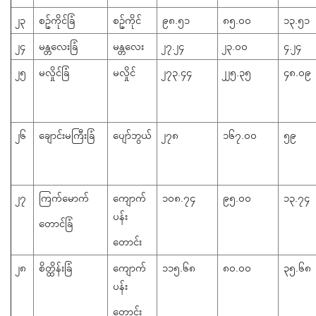
၂၃
စဉ့်ကိုင်ခြံ
စဉ့်ကိုင်
၉၈.၅၁
၈၅.၀၀
၁၃.၅၁
၂၄
မန္တလေးခြံ
မန္တလေး
၂၇.၂၄
၂၃.၀၀
၄.၂၄
၂၅
မလှိုင်ခြံ
မလှိုင်
၂၇၃.၄၄
၂၂၅.၃၅
၄၈.၀၉
၂၆
​ချောင်းမကြီးခြံ
​ပျော်ဘွယ်
၂၇၈
၁၆၇.၀၀
၅၉
၂၇
ကြက်မောက်
​ကျောက်
၁၀၈.၇၄
၉၅.၀၀
၁၃.၇၄
ပန်း
တောင်ခြံ
တောင်း
၂၈
စိတ္ထိန်းခြံ
​ကျောက်
၁၁၅.၆၈
၈၀.၀၀
၃၅.၆၈
ပန်း
တောင်း