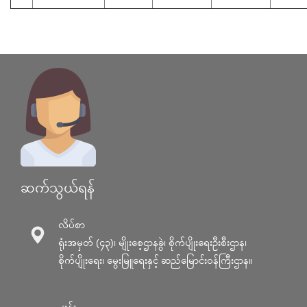
ဆက်သွယ်ရန်
လိပ်စာ
ရုံးအမှတ် (၄၃)၊ မျိုးစေ့ဌာနခွဲ၊ စိုက်ပျိုးရေးဦးစီးဌာန၊
စိုက်ပျိုးရေး၊ မွေးမြူရေးနှင့် ဆည်မြောင်း၀န်ကြီးဌာန။
ဖုန်း