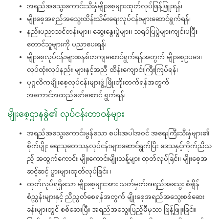
အရည်အသွေးကောင်းသီးနှံမျိုးစေ့များထုတ်လုပ်ဖြန့်ဖြူးရန်၊
မျိုးစေ့အရည်အသွေးထိန်းသိမ်းရေးလုပ်ငန်းများဆောင်ရွက်ရန်၊
နည်းပညာသင်တန်းများ၊ ဆွေးနွေးပွဲများ၊ သရုပ်ပြပွဲများကျင်းပပြီး
တောင်သူများကို ပညာပေးရန်၊
မျိုးစေ့လုပ်ငန်းများစနစ်တကျဆောင်ရွက်ရန်အတွက် မျိုးစေ့ဥပဒေ၊
လုပ်ထုံးလုပ်နည်း များနှင့်အညီ ထိန်းကျောင်းကြီးကြပ်ရန်၊
ပုဂ္ဂလိကမျိုးစေ့လုပ်ငန်းများဖွံ့ဖြိုးတိုးတက်ရန်အတွက်
အကောင်အထည်ဖော်ဆောင် ရွက်ရန်၊
မျိုးစေ့ဌာနခွဲ၏ လုပ်ငန်းတာဝန်များ
အရည်အသွေးကောင်းမွန်သော စပါးအပါအဝင် အရေးကြီးသီးနှံများ၏
စိုက်ပျိုး ရေးသုတေသနလုပ်ငန်းများဆောင်ရွက်ပြီး ဒေသနှင့်ကိုက်ညီသ
ည့် အထွက်ကောင်း မျိုးကောင်းမျိုးသန့်များ ထုတ်လုပ်ခြင်း၊ မျိုးစေ့အ
ဆင့်ဆင့် ပွားများထုတ်လုပ်ခြင်း ၊
ထုတ်လုပ်ရရှိသော မျိုးစေ့များအား သတ်မှတ်အရည်အသွေး စံချိန်
စံညွှန်းများနှင့် ညီညွတ်စေရန်အတွက် မျိုးစေ့အရည်အသွေးစစ်ဆေး
ခန်းများတွင် စစ်ဆေးပြီး အရည်အသွေးပြည့်မီမှသာ ဖြန့်ဖြူးခြင်း၊