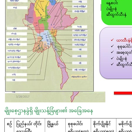
မျိုးစေ့ဌာနခွဲရှိ မျိုးသန့်ခြံများ၏ အခြေအနေ
စဉ်
ပြည်နယ်/
တိုင်း
မြို့နယ်
စုစုပေါင်း
စိုက်ပျိုးနိုင်
မစိုက်ပျို
ဒေသကြီး
ဧရိယာ(ဧက)
ဧရိယာ(ဧက)
ဧရိယာ