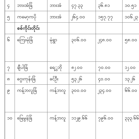
၄
ဘားအံခြံ
ဘားအံ
၄၇.၃၃
၃၆.၈၁
၁၀.၅၁
၅
ကမော့ကပို
ဘားအံ
၂၆၄.၀၀
၁၅၇.၇၇
၁၀၆.၂၃
စစ်ကိုင်းတိုင်း
၆
​ကြေးမုံခြံ
မုံရွာ
၃၀၆.၀၀
၂၄၈.၀၀
၅၈.၀၀
၇
ချီပါခြံ
​ရေွှဘို
၈၂.၀၀
၇၀.၀၀
၁၂.၀၀
၈
ဂွေးကုန်းခြံ
ခင်ဦး
၅၃.၂၆
၄၀.၀၀
၁၃.၂၆
၉
ကန့်ဘလူခြံ
ကန့်ဘလူ
၃၀၀.၀၀
၂၃၄.၀၀
၆၆.၀၀
၁၀
မြေမွန်ခြံ
ကန့်ဘလူ
၁၁၂၉.၆၆
၇၉၆.၀၀
၃၃၃.၆၆