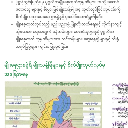
ပြည်တွင်းပြည်ပမှ ပုဂ္ဂလိကမျိုးစေ့ထုတ်ကုမ္ပဏီများ၊ အကျိုးဆောင်
တောင်သူ များနှင့် စီးပွားဖြစ်မျိုးသန့်မျိုးစေ့ ထုတ်လုပ်ခြင်းလုပ်ငန်းကို
စိုက်ပျိုး ပညာပေးရေး ဌာနခွဲနှင့် ပူးပေါင်းဆောင်ရွက်ခြင်း၊
မျိုးစေ့ထုတ်လုပ်သည့် နည်းပညာဖွံ့ဖြိုးတိုးတက်ရေးနှင့် လိုက်နာကျင့်
သုံးလာစေ ရေးအတွက် ဝန်ထမ်းများ၊ တောင်သူများနှင့် ပုဂ္ဂလိက
မျိုးစေ့ထုတ် ကုမ္ပဏီများအား သင်တန်းများ၊ ဆွေးနွေးပွဲများနှင့် သီးနှံ
သရုပ်ပြပွဲများ ကျင်းပပြုလုပ်ခြင်း၊
မျိုးစေ့ဌာနခွဲရှိ မျိုးသန့်ခြံများနှင့် စိုက်ပျိုးထုတ်လုပ်မှု
အခြေအနေ