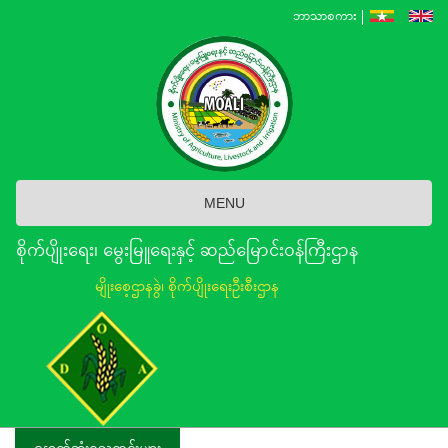
Skip
ဘာသာစကား
to
main
content
MENU
စိုက်ပျိုးရေး၊ မွေးမြူရေးနှင့် ဆည်မြောင်း၀န်ကြီးဌာန
မျိုးစေ့ဌာနခွဲ၊ စိုက်ပျိုးရေးဦးစီးဌာန
နောက်ဆုံးရသတင်းများ