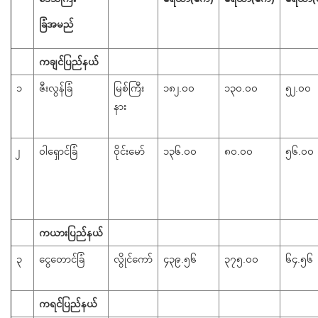
ခြံအမည်
ကချင်ပြည်နယ်
၁
ဇီးလွန်ခြံ
မြစ်ကြီး
၁၈၂.၀၀
၁၃၀.၀၀
၅၂.၀၀
နား
၂
ဝါရှောင်ခြံ
ဝိုင်းမော်
၁၃၆.၀၀
၈၀.၀၀
၅၆.၀၀
ကယားပြည်နယ်
၃
​ငွေတောင်ခြံ
လွိုင်ကော်
၄၃၉.၅၆
၃၇၅.၀၀
၆၄.၅၆
ကရင်ပြည်နယ်