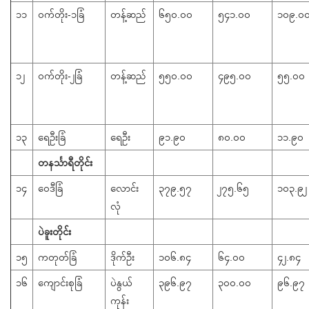
၁၁
ဝက်တိုး-၁ခြံ
တန့်ဆည်
၆၅၀.၀၀
၅၄၁.၀၀
၁၀၉.၀
၁၂
ဝက်တိုး-၂ခြံ
တန့်ဆည်
၅၅၀.၀၀
၄၉၅.၀၀
၅၅.၀၀
၁၃
ရေဦးခြံ
ရေဦး
၉၁.၉၀
၈၀.၀၀
၁၁.၉၀
တနင်္သာရီတိုင်း
၁၄
ဝေဒီခြံ
​လောင်း
၃၇၉.၅၇
၂၇၅.၆၅
၁၀၃.၉၂
လုံ
ပဲခူးတိုင်း
၁၅
ကတုတ်ခြံ
ဒိုက်ဦး
၁၀၆.၈၄
၆၄.၀၀
၄၂.၈၄
၁၆
ကျောင်းစုခြံ
ပဲနွယ်
၃၉၆.၉၇
၃၀၀.၀၀
၉၆.၉၇
ကုန်း