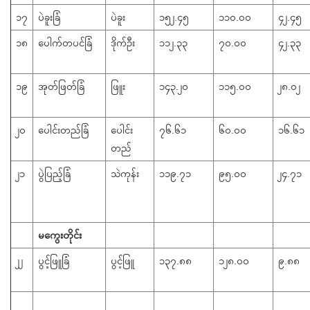
၁၇
ပဲခူးခြံ
ပဲခူး
၁၅၂.၄၅
၁၁၀.၀၀
၄၂.၄၅
၁၈
ပေါက်တပင်ခြံ
ဒိုက်ဦး
၁၁၂.၃၃
၇၀.၀၀
၄၂.၃၃
၁၉
အုတ်ဖြတ်ခြံ
ဖြူး
၁၄၃.၂၀
၁၁၅.၀၀
၂၈.၀၂
၂၀
​ပေါင်းတည်ခြံ
​ပေါင်း
၇၆.၆၁
၆၀.၀၀
၁၆.၆၁
တည်
၂၁
ပွဲပြည့်ခြံ
သဲကုန်း
၁၁၉.၇၁
၉၅.၀၀
၂၄.၇၁
မကွေးတိုင်း
၂၂
ပွင့်ဖြူခြံ
ပွင့်ဖြူ
၁၃၇.၈၈
၁၂၈.၀၀
၉.၈၈