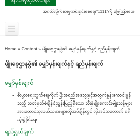
အဂတိလိုက်စားမှုကင်းရှင်းစေရေး"1111"ကို ဖြေကြားပေးရန် ပြည်သူသို့ သတိပ
Home
»
Content
»
မျိုးစေ့ဌာနခွဲ၏ မျှော်မှန်းချက်နှင့် ရည်မှန်းချက်
မျိုးစေ့ဌာနခွဲ၏ မျှော်မှန်းချက်နှင့် ရည်မှန်းချက်
မျှော်မှန်းချက်
စီးပွားရေးတွက်ချေကိုက်ပြီးအရည်အသွေးနှင့်အထွက်နှုန်းကောင်းမွန်
သည့် သတ်မှတ်စံချိန်စံညွှန်းပြည့်မှီသော သီးနှံမျိုးကောင်းမျိုးသန့်များ
အားတောင်သူလယ်သမားများလိုအပ်ချိန်တွင် လိုအပ်သလောက် ရရှိ
သုံးစွဲနိုင်ရေး
ရည်ရွယ်ချက်