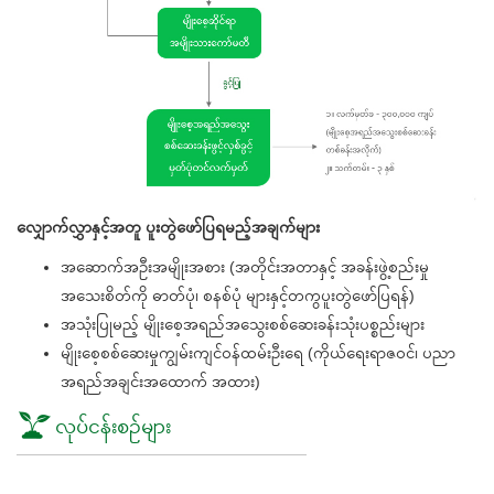
လျှောက်လွှာနှင့်အတူ ပူးတွဲဖော်ပြရမည့်အချက်များ
အဆောက်အဦးအမျိုးအစား (အတိုင်းအတာနှင့် အခန်းဖွဲ့စည်းမှု
အသေးစိတ်ကို ဓာတ်ပုံ၊ စနစ်ပုံ များနှင့်တကွပူးတွဲဖော်ပြရန်)
အသုံးပြုမည့် မျိုးစေ့အရည်အသွေးစစ်ဆေးခန်းသုံးပစ္စည်းများ
မျိုးစေ့စစ်ဆေးမှုကျွမ်းကျင်ဝန်ထမ်းဦးရေ (ကိုယ်ရေးရာဇဝင်၊ ပညာ
အရည်အချင်းအထောက် အထား)
လုပ်ငန်းစဥ်များ