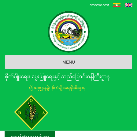
Skip
ဘာသာစကား
to
main
content
MENU
စိုက်ပျိုးရေး၊ မွေးမြူရေးနှင့် ဆည်မြောင်း၀န်ကြီးဌာန
မျိုးစေ့ဌာနခွဲ၊ စိုက်ပျိုးရေးဦးစီးဌာန
နောက်ဆုံးရသတင်းများ