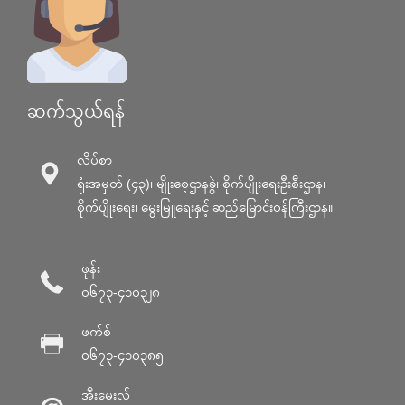
ဆက်သွယ်ရန်
လိပ်စာ
ရုံးအမှတ် (၄၃)၊ မျိုးစေ့ဌာနခွဲ၊ စိုက်ပျိုးရေးဦးစီးဌာန၊
စိုက်ပျိုးရေး၊ မွေးမြူရေးနှင့် ဆည်မြောင်း၀န်ကြီးဌာန။
ဖုန်း
၀၆၇၃-၄၁၀၃၂၈
ဖက်စ်
၀၆၇၃-၄၁၀၃၈၅
အီးမေးလ်