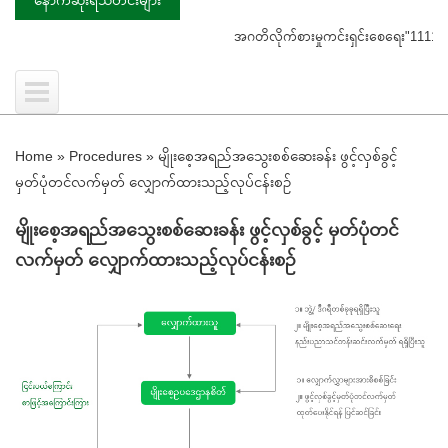
အဂတိလိုက်စားမှုကင်းရှင်းစေရေး"1111"ကို ဖြ
Home
»
Procedures
»
မျိုးစေ့အရည်အသွေးစစ်ဆေးခန်း ဖွင့်လှစ်ခွင့်
မှတ်ပုံတင်လက်မှတ် လျှောက်ထားသည့်လုပ်ငန်းစဥ်
မျိုးစေ့အရည်အသွေးစစ်ဆေးခန်း ဖွင့်လှစ်ခွင့် မှတ်ပုံတင်
လက်မှတ် လျှောက်ထားသည့်လုပ်ငန်းစဥ်