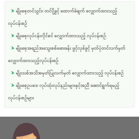
မျိုးစေ့တင်သွင်း၊ တင်ပို့ခွင့် ထောက်ခံချက် လျှောက်ထားသည့်
လုပ်ငန်းစဥ်
မျိုးစေ့လုပ်ငန်းလိုင်စင် လျှောက်ထားသည့် လုပ်ငန်းစဥ်
မျိုးစေ့အရည်အသွေးစစ်ဆေးခန်း ဖွင့်လှစ်ခွင့် မှတ်ပုံတင်လက်မှတ်
လျှောက်ထားသည့်လုပ်ငန်းစဥ်
မျိုးသစ်အသိအမှတ်ပြုလက်မှတ် လျှောက်ထားသည့် လုပ်ငန်းစဥ်
မျိုးစေ့ဥပ‌ဒေ၊ လုပ်ထုံးလုပ်နည်းများနှင့်အညီ ‌ဆောင်ရွက်ရမည့်
လုပ်ငန်းစဥ်များ