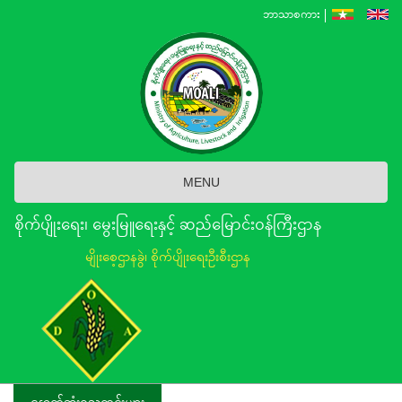
Skip
ဘာသာစကား
to
main
content
MENU
စိုက်ပျိုးရေး၊ မွေးမြူရေးနှင့် ဆည်မြောင်း၀န်ကြီးဌာန
မျိုးစေ့ဌာနခွဲ၊ စိုက်ပျိုးရေးဦးစီးဌာန
နောက်ဆုံးရသတင်းများ