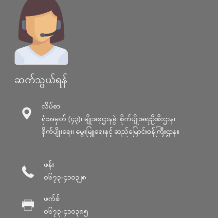
ဆက်သွယ်ရန်
လိပ်စာ
ရုံးအမှတ် (၄၃)၊ မျိုးစေ့ဌာနခွဲ၊ စိုက်ပျိုးရေးဦးစီးဌာန၊
စိုက်ပျိုးရေး၊ မွေးမြူရေးနှင့် ဆည်မြောင်း၀န်ကြီးဌာန။
ဖုန်း
၀၆၇၃-၄၁၀၃၂၈
ဖက်စ်
၀၆၇၃-၄၁၀၃၈၅