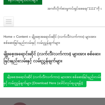
အဂတိလိုက်စားမှုကင်းရှင်းစေရေး"1111"ကို ဖြေကြာ
Home
»
Content
»
မျိုးစေ့အရောင်းဆိုင် (လက်လီ/လက်ကား) များအား
စစ်ဆေးခြင်းနည်းလမ်းနှင့် လမ်းညွှန်ချက်များ
မျိုးစေ့အရောင်းဆိုင် (လက်လီ/လက်ကား) များအား စစ်ဆေး
ခြင်းနည်းလမ်းနှင့် လမ်းညွှန်ချက်များ
မျိုးစေ့အရောင်းဆိုင် (လက်လီ/လက်ကား) များအား စစ်ဆေးခြင်းနည်းလမ်း
နှင့် လမ်းညွှန်ချက်များ [Download Here (ဒေါင်းလုပ်ရယူရန်)]