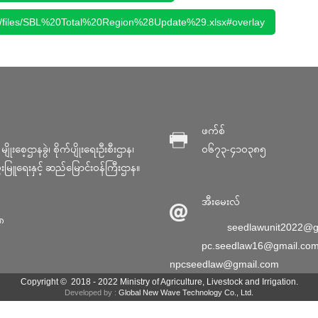
lt/files/SBL%20Total%20Region%28Update%29.xlsx#overlay
ဖက်စ်
ျိုးစေ့ဌာနခွဲ၊ စိုက်ပျိုးရေးဦးစီးဌာန၊
၀၆၇၃-၄၁၀၃၈၅
မွေးမြူရေးနှင့် ဆည်မြောင်း၀န်ကြီးဌာန။
အီးမေးလ်
၈
seedlawunit2022@g
pc.seedlaw16@gmail.co
npcseedlaw@gmail.com
Copyright © 2018 - 2022 Ministry of Agriculture, Livestock and Irrigation.
Developed by :
Global New Wave Technology Co., Ltd.