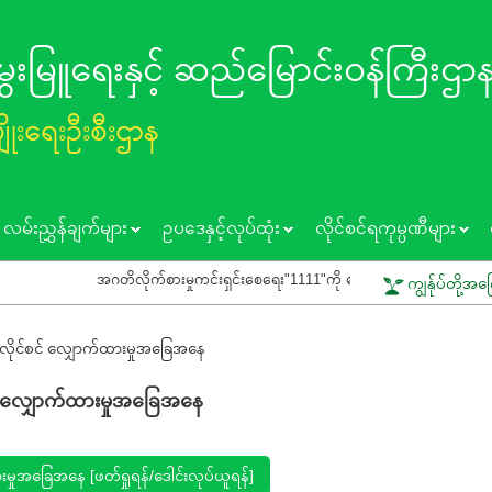
 မွေးမြူရေးနှင့် ဆည်မြောင်း၀န်ကြီးဌာ
ပျိုးရေးဦးစီးဌာန
လမ်းညွှန်ချက်များ
ဥပဒေနှင့်လုပ်ထုံး
လိုင်စင်ရကုမ္ပဏီများ
အဂတိလိုက်စားမှုကင်းရှင်းစေရေး"1111"ကို ဖြေကြားပေးရန် ပြည်သူသို့ သတိ
ကျွန်ုပ်တို့အက
င့်လိုင်စင် လျှောက်ထားမှုအခြေအနေ
်စင် လျှောက်ထားမှုအခြေအနေ
းမှုအခြေအနေ [ဖတ်ရှုရန်/‌ဒေါင်းလုပ်ယူရန်]