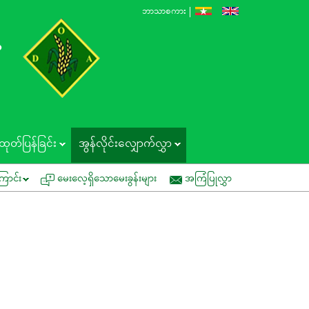
ဘာသာစကား
န
ထုတ်ပြန်ခြင်း
အွန်လိုင်းလျှောက်လွှာ
ပေးနှိုးဆော်ခြင်း
ကွင်းသရုပ်ပြပွဲတွင် ပူးပေါင်းပါဝင်နိုင်ပါရန် ဖိတ်ကြားခြင်း
ြောင်း
မေးလေ့ရှိသောမေးခွန်းများ
အကြံပြုလွှာ