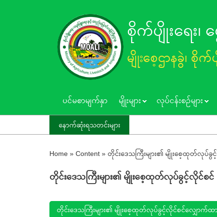
Skip
to
စိုက်ပျိုးရေး၊
main
content
မျိုးစေ့ဌာနခွဲ၊ စိုက်
ပင်မစာမျက်နှာ
မျိုးများ
လုပ်ငန်းစဥ်များ
နောက်ဆုံးရသတင်းများ
Home
»
Content
»
တိုင်းဒေသကြီးများ၏ မျိုးစေ့ထုတ်လုပ်ခွ
တိုင်းဒေသကြီးများ၏ မျိုးစေ့ထုတ်လုပ်ခွင့်လိုင
တိုင်းဒေသကြီးများ၏ မျိုးစေ့ထုတ်လုပ်ခွင့်လိုင်စင်လျှောက်ထာ