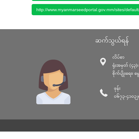
http://www.myanmarseedportal.gov.mm/sites/defau
ဆက်သွယ်ရန်
လိပ်စာ
ရုံးအမှတ် (၄၃)၊ မ
စိုက်ပျိုးရေး၊ 
ဖုန်း
၀၆၇၃-၄၁၀၃၂