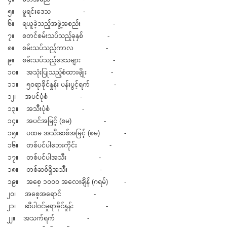
၅။ မူရင်းဒေသ -
၆။ ရယူခဲ့သည့်အဖွဲ့အစည်း -
၇။ စတင်စမ်းသပ်သည့်ခုနှစ် -
၈။ စမ်းသပ်သည့်ကာလ -
၉။ စမ်းသပ်သည့်ဒေသများ -
၁၀။ အသုံးပြုသည့်စံထားမျိုး -
၁၁။ ၅၀ရာခိုင်နှုန်း ပန်းပွင့်ရက် -
၁၂။ အပင်ပုံစံ -
၁၃။ အသီးပုံစံ -
၁၄။ အပင်အမြင့် (စမ) -
၁၅။ ပထမ အသီးဆစ်အမြင့် (စမ) -
၁၆။ တစ်ပင်ပါဘေးကိုင်း -
၁၇။ တစ်ပင်ပါအသီး -
၁၈။ တစ်ဆစ်ရှိအသီး -
၁၉။ အစေ့ ၁၀၀၀ အလေးချိန် (ဂရမ်) -
၂၀။ အစေ့အရောင် -
၂၁။ ဆီပါဝင်မှုရာခိုင်နှုန်း -
၂၂။ အသက်ရက် -