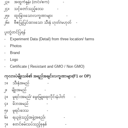
၂၃။ အထွက်နှုန်း (တင်း/ဧက) -
၂၄။ သင့်တော်သည့်ဒေသ -
၂၅။ ထူးခြားသောလက္ခဏာများ -
၂၆။ ဗီဇပြုပြင်ထားသော သီးနှံ ဟုတ်/မဟုတ် -
ပူးတွဲတင်ပြရန်
- Experiment Data (Detail) from three location/ farms
- Photos
- Brand
- Logo
- Certificate ( Resistant and GMO / Non GMO)
ကုလားပဲမျိုးသစ်၏ အရည်အချင်းလက္ခဏာများ(F1 or OP)
၁။ သီးနှံအမည် -
၂။ မျိုးအမည် -
၃။ မူရင်းအမည်/ မွေးမြူရေးလိုင်းနံပါတ် -
၄။ မိဘအမည် -
၅။ မူရင်းဒေသ -
၆။ ရယူခဲ့သည့်အဖွဲ့အစည်း -
၇။ စတင်စမ်းသပ်သည့်ခုနှစ် -