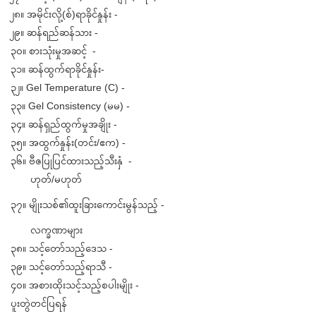
၂၈။ အမိုင်းလို့(စ်)ရာခိုင်နှုန်း -
၂၉။ ဆန်ရည်ဆန်သား -
၃၀။ စားသုံးမှုအဆင့် -
၃၁။ ဆန်ထွက်ရာခိုင်နှုန်း-
၃၂။ Gel Temperature (C) -
၃၃။ Gel Consistency (မမ) -
၃၄။ ဆန်ရှည်ထွက်မှုအချိုး -
၃၅။ အထွက်နှုန်း(တင်း/ဧက) -
၃၆။ ဗီဇပြုပြင်ထားသည့်သီးနှံ -
ဟုတ်/မဟုတ်
၃၇။ မျိုးသစ်၏ထူးခြားကောင်းမွန်သည့် -
လက္ခဏာများ
၃၈။ သင့်တော်သည့်ဒေသ -
၃၉။ သင့်တော်သည့်ရာသီ -
၄၀။ အစားထိုးသင့်သည့်စပါးမျိုး -
ပူးတွဲတင်ပြရန်