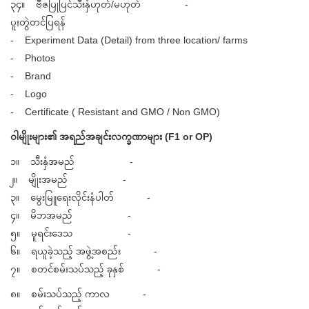
၃၄။ ဗီဇပြုပြင်သီးနှံဟုတ်/မဟုတ် -
ပူးတွဲတင်ပြရန်
- Experiment Data (Detail) from three location/ farms
- Photos
- Brand
- Logo
- Certificate ( Resistant and GMO / Non GMO)
ဝါမျိုးများ၏ အရည်အချင်းလက္ခဏာများ (F1 or OP)
၁။ သီးနှံအမည် -
၂။ မျိုးအမည် -
၃။ မွေးမြူရေးလိုင်းနံပါတ် -
၄။ မိဘအမည် -
၅။ မူရင်းဒေသ -
၆။ ရယူခဲ့သည့် အဖွဲ့အစည်း -
၇။ စတင်စမ်းသပ်သည့် ခုနှစ် -
၈။ စမ်းသပ်သည့် ကာလ -