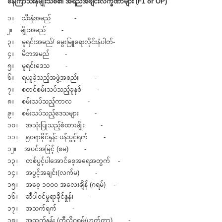
နေကြာသီးနှံမျိုးသစ်၏ အရည်အချင်းလက္ခဏာများ (F1 or OP)
၁။ သီးနှံအမည် -
၂။ မျိုးအမည် -
၃။ မူရင်းအမည်/ မွေးမြူရေးလိုင်းနံပါတ်-
၄။ မိဘအမည် -
၅။ မူရင်းဒေသ -
၆။ ရယူခဲ့သည့်အဖွဲ့အစည်း -
၇။ စတင်စမ်းသပ်သည့်ခုနှစ် -
၈။ စမ်းသပ်သည့်ကာလ -
၉။ စမ်းသပ်သည့်ဒေသများ -
၁၀။ အသုံးပြုသည့်စံထားမျိုး -
၁၁။ ၅၀ရာခိုင်နှုန်း ပန်းပွင့်ရက် -
၁၂။ အပင်အမြင့် (စမ) -
၁၃။ တစ်ပွင့်ပါအောင်စေ့အရေအတွက် -
၁၄။ အပွင့်အချင်း(လက်မ) -
၁၅။ အစေ့ ၁၀၀၀ အလေးချိန် (ဂရမ်) -
၁၆။ ဆီပါဝင်မှုရာခိုင်နှုန်း -
၁၇။ အသက်ရက် -
၁၈။ အထွက်နှုန်း (ကီလိုဂရမ်/ဟတ်တာ) -