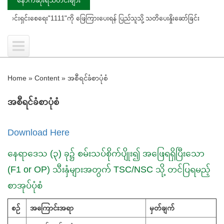
1111"ကို ဖြေကြားပေးရန် ပြည်သူသို့ သတိပေးနှိုးဆော်ခြင်း
ကွင်းသရုပ်ပြပွဲတွ
Home
»
Content
»
အစီရင်ခံစာပုံစံ
အစီရင်ခံစာပုံစံ
Download Here
နေရာဒေသ (၃) ခု၌ စမ်းသပ်စိုက်ပျိုး၍ အဖြေရရှိပြီးသော
(F1 or OP) သီးနှံများအတွက် TSC/NSC သို့ တင်ပြရမည့်
စာအုပ်ပုံစံ
စဉ်
အကြောင်းအရာ
မှတ်ချက်