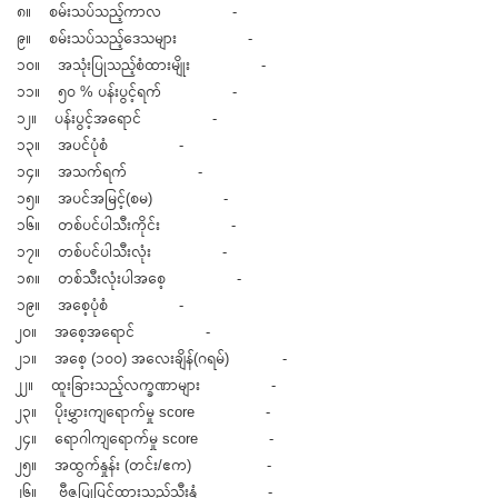
၈။ စမ်းသပ်သည့်ကာလ -
၉။ စမ်းသပ်သည့်ဒေသများ -
၁၀။ အသုံးပြုသည့်စံထားမျိုး -
၁၁။ ၅၀ % ပန်းပွင့်ရက် -
၁၂။ ပန်းပွင့်အရောင် -
၁၃။ အပင်ပုံစံ -
၁၄။ အသက်ရက် -
၁၅။ အပင်အမြင့်(စမ) -
၁၆။ တစ်ပင်ပါသီးကိုင်း -
၁၇။ တစ်ပင်ပါသီးလုံး -
၁၈။ တစ်သီးလုံးပါအစေ့ -
၁၉။ အစေ့ပုံစံ -
၂၀။ အစေ့အရောင် -
၂၁။ အစေ့ (၁၀၀) အလေးချိန်(ဂရမ်) -
၂၂။ ထူးခြားသည့်လက္ခဏာများ -
၂၃။ ပိုးမွှားကျရောက်မှု score -
၂၄။ ရောဂါကျရောက်မှု score -
၂၅။ အထွက်နှုန်း (တင်း/ဧက) -
၂၆။ ဗီဇပြုပြင်ထားသည့်သီးနှံ -