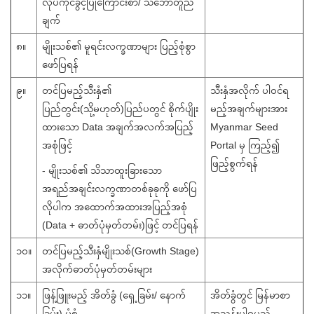
လုပ်ကိုင်ခွင့်ပြုကြောင်းစာ/ သဘောတူညီ
ချက်
၈။
မျိုးသစ်၏ မူရင်းလက္ခဏာများ ပြည့်စုံစွာ
ဖော်ပြရန်
၉။
တင်ပြမည့်သီးနှံ၏
သီးနှံအလိုက် ပါဝင်ရ
ပြည်တွင်း(သို့မဟုတ်)ပြည်ပတွင် စိုက်ပျိုး
မည့်အချက်များအား
ထားသော Data အချက်အလက်အပြည့်
Myanmar Seed
အစုံဖြင့်
Portal မှ ကြည့်၍
ဖြည့်စွက်ရန်
- မျိုးသစ်၏ သိသာထူးခြားသော
အရည်အချင်းလက္ခဏာတစ်ခုခုကို ဖော်ပြ
လိုပါက အထောက်အထားအပြည့်အစုံ
(Data + ဓာတ်ပုံမှတ်တမ်း)ဖြင့် တင်ပြရန်
၁၀။
တင်ပြမည့်သီးနှံမျိုးသစ်(Growth Stage)
အလိုက်ဓာတ်ပုံမှတ်တမ်းများ
၁၁။
ဖြန့်ဖြူးမည့် အိတ်ခွံ (ရှေ့ခြမ်း/ နောက်
အိတ်ခွံတွင် မြန်မာစာ
ခြမ်း) ပုံစံ
အညွှန်းပါရမည်