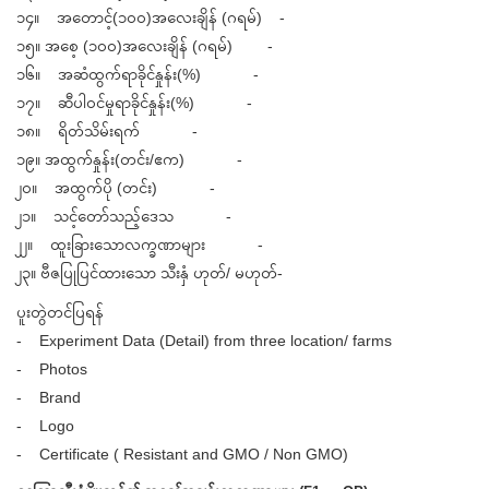
၁၄။ အတောင့်(၁၀၀)အလေးချိန် (ဂရမ်) -
၁၅။ အစေ့ (၁၀၀)အလေးချိန် (ဂရမ်) -
၁၆။ အဆံထွက်ရာခိုင်နှုန်း(%) -
၁၇။ ဆီပါဝင်မှုရာခိုင်နှုန်း(%) -
၁၈။ ရိတ်သိမ်းရက် -
၁၉။ အထွက်နှုန်း(တင်း/ဧက) -
၂၀။ အထွက်ပို (တင်း) -
၂၁။ သင့်တော်သည့်ဒေသ -
၂၂။ ထူးခြားသောလက္ခဏာများ -
၂၃။ ဗီဇပြုပြင်ထားသော သီးနှံ ဟုတ်/ မဟုတ်-
ပူးတွဲတင်ပြရန်
- Experiment Data (Detail) from three location/ farms
- Photos
- Brand
- Logo
- Certificate ( Resistant and GMO / Non GMO)