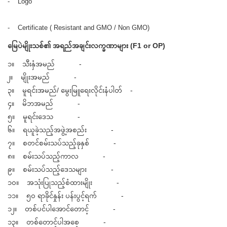
- Logo
- Certificate ( Resistant and GMO / Non GMO)
မြေပဲမျိုးသစ်၏ အရည်အချင်းလက္ခဏာများ (F1 or OP)
၁။ သီးနှံအမည် -
၂။ မျိုးအမည် -
၃။ မူရင်းအမည်/ မွေးမြူရေးလိုင်းနံပါတ် -
၄။ မိဘအမည် -
၅။ မူရင်းဒေသ -
၆။ ရယူခဲ့သည့်အဖွဲ့အစည်း -
၇။ စတင်စမ်းသပ်သည့်ခုနှစ် -
၈။ စမ်းသပ်သည့်ကာလ -
၉။ စမ်းသပ်သည့်ဒေသများ -
၁၀။ အသုံးပြုသည့်စံထားမျိုး -
၁၁။ ၅၀ ရာခိုင်နှုန်း ပန်းပွင့်ရက် -
၁၂။ တစ်ပင်ပါအောင်တောင့် -
၁၃။ တစ်တောင့်ပါအစေ့ -