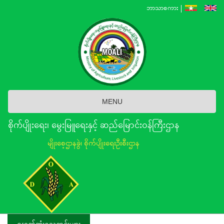
Skip
ဘာသာစကား
to
main
content
MENU
စိုက်ပျိုးရေး၊ မွေးမြူရေးနှင့် ဆည်မြောင်း၀န်ကြီးဌာန
မျိုးစေ့ဌာနခွဲ၊ စိုက်ပျိုးရေးဦးစီးဌာန
နောက်ဆုံးရသတင်းများ