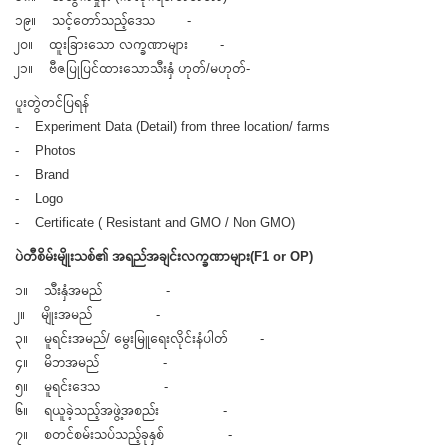
၁၉။ သင့်တော်သည့်ဒေသ -
၂၀။ ထူးခြားသော လက္ခဏာများ -
၂၁။ ဗီဇပြုပြင်ထားသောသီးနှံ ဟုတ်/မဟုတ်-
ပူးတွဲတင်ပြရန်
- Experiment Data (Detail) from three location/ farms
- Photos
- Brand
- Logo
- Certificate ( Resistant and GMO / Non GMO)
ပဲတီစိမ်းမျိုးသစ်၏ အရည်အချင်းလက္ခဏာများ(F1 or OP)
၁။ သီးနှံအမည် -
၂။ မျိုးအမည် -
၃။ မူရင်းအမည်/ မွေးမြူရေးလိုင်းနံပါတ် -
၄။ မိဘအမည် -
၅။ မူရင်းဒေသ -
၆။ ရယူခဲ့သည့်အဖွဲ့အစည်း -
၇။ စတင်စမ်းသပ်သည့်ခုနှစ် -