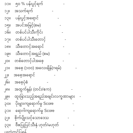
၁၁။ ၅၀ % ပန်းပွင့်ရက် -
၁၂။ အသက်ရက် -
၁၃။ ပန်းပွင့်အရောင် -
၁၅။ အပင်အမြင့်(စမ) -
၁၆။ တစ်ပင်ပါသီးကိုင်း -
၁၇။ တစ်ပင်ပါသီးတောင့် -
၁၈။ သီးတောင့်အရောင် -
၁၉။ သီးတောင့်အရှည် (စမ) -
၂၀။ တစ်တောင့်ပါအစေ့ -
၂၁။ အစေ့ (၁၀၀) အလေးချိန်(ဂရမ်) -
၂၂။ အစေ့အရောင် -
၂၆။ အစေ့ပုံစံ -
၂၈။ အထွက်နှုန်း (တင်း/ဧက) -
၂၉။ ထူးခြားသည့်အရည်အချင်းလက္ခဏာများ -
၃၀။ ပိုးမွှားကျရောက်မှု Score -
၃၁။ ရောဂါကျရောက်မှု Score -
၃၂။ စိုက်ပျိုးသင့်သောဒေသ -
၃၃။ ဗီဇပြုပြင်သီးနှံ ဟုတ်/မဟုတ် -
ပူးတွဲတင်ပြရန်