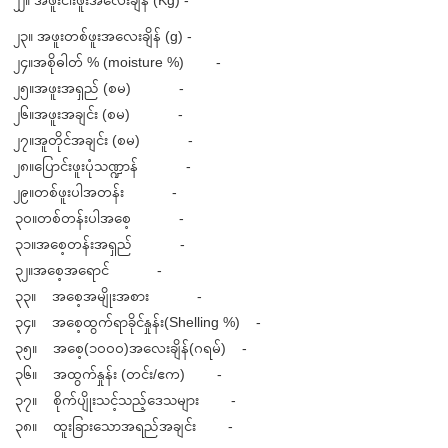
၂၃။ အဖူးတစ်ဖူးအလေးချိန် (g) -
၂၄။အစိုဓါတ် % (moisture %) -
၂၅။အဖူးအရှည် (စမ) -
၂၆။အဖူးအချင်း (စမ) -
၂၇။အူတိုင်အချင်း (စမ) -
၂၈။ပြောင်းဖူးပုံသဏ္ဍာန် -
၂၉။တစ်ဖူးပါအတန်း -
၃၀။တစ်တန်းပါအစေ့ -
၃၁။အစေ့တန်းအရှည် -
၃၂။အစေ့အရောင် -
၃၃။ အစေ့အမျိုးအစား -
၃၄။ အစေ့ထွက်ရာခိုင်နှုန်း(Shelling %) -
၃၅။ အစေ့(၁၀၀၀)အလေးချိန်(ဂရမ်) -
၃၆။ အထွက်နှုန်း (တင်း/ဧက) -
၃၇။ စိုက်ပျိုးသင့်သည့်ဒေသများ -
၃၈။ ထူးခြားသောအရည်အချင်း -