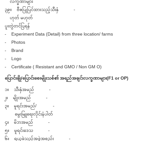
လက္ခဏာများ
၃၉။ ဗီဇပြုပြင်ထားသည့်သီးနှံ -
ဟုတ် မဟုတ်
ပူးတွဲတင်ပြရန်
- Experiment Data (Detail) from three location/ farms
- Photos
- Brand
- Logo
- Certificate ( Resistant and GMO / Non GM O)
ပြောင်းချို/ပြောင်းစေးမျိုးသစ်၏ အရည်အချင်းလက္ခဏာများ(F1 or OP)
၁။ သီးနှံအမည် -
၂။ မျိုးအမည် -
၃။ မူရင်းအမည်/ -
မွေးမြူရေးလိုင်းနံပါတ်
၄။ မိဘအမည် -
၅။ မူရင်းဒေသ -
၆။ ရယူခဲ့သည့်အဖွဲ့အစည်း -