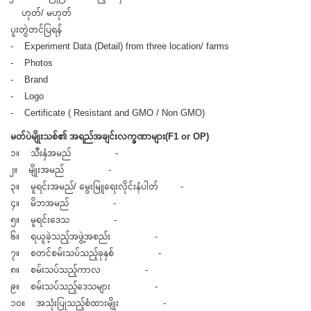
ဟုတ်/ မဟုတ်
ပူးတွဲတင်ပြရန်
- Experiment Data (Detail) from three location/ farms
- Photos
- Brand
- Logo
- Certificate ( Resistant and GMO / Non GMO)
မတ်ပဲမျိုးသစ်၏ အရည်အချင်းလက္ခဏာများ(F1 or OP)
၁။ သီးနှံအမည် -
၂။ မျိုးအမည် -
၃။ မူရင်းအမည်/ မွေးမြူရေးလိုင်းနံပါတ် -
၄။ မိဘအမည် -
၅။ မူရင်းဒေသ -
၆။ ရယူခဲ့သည့်အဖွဲ့အစည်း -
၇။ စတင်စမ်းသပ်သည့်ခုနှစ် -
၈။ စမ်းသပ်သည့်ကာလ -
၉။ စမ်းသပ်သည့်ဒေသများ -
၁၀။ အသုံးပြုသည့်စံထားမျိုး -