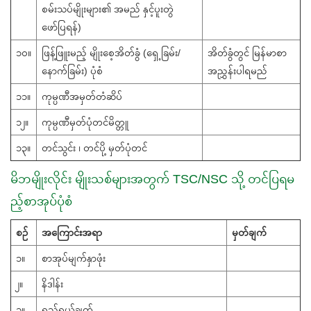
စမ်းသပ်မျိုးများ၏ အမည် နှင့်ပူးတွဲ
ဖော်ပြရန်)
၁၀။
ဖြန့်ဖြူးမည့် မျိုးစေ့အိတ်ခွံ (ရှေ့ခြမ်း/
အိတ်ခွံတွင် မြန်မာစာ
နောက်ခြမ်း) ပုံစံ
အညွှန်းပါရမည်
၁၁။
ကုမ္ပဏီအမှတ်တံဆိပ်
၁၂။
ကုမ္ပဏီမှတ်ပုံတင်မိတ္တူ
၁၃။
တင်သွင်း ၊ တင်ပို့ မှတ်ပုံတင်
မိဘမျိုးလိုင်း မျိုးသစ်များအတွက် TSC/NSC သို့ တင်ပြရမ
ည့်စာအုပ်ပုံစံ
စဉ်
အကြောင်းအရာ
မှတ်ချက်
၁။
စာအုပ်မျက်နှာဖုံး
၂။
နိဒါန်း
၃။
ရည်ရွယ်ချက်