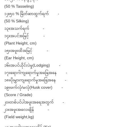
(50 % Tasseling)
၁၂။၅၀ % မြိတ်ဆာထွက်ရက် -
(50 % Silking)
၁၃။အသက်ရက် -
၁၄။အပင်အမြင့် -
(Plant Height, cm)
၁၅။အဖူးထိအမြင့် -
(Ear Height, cm)
၁၆။အပင်ယိုင်လဲမှု(Lodging) -
၁၇။ရောဂါကျရောက်မှုအခြေအနေ -
၁၈။ပိုးမွှားကျရောက်မှုအခြေအနေ -
၁၉။ဖက်လုံ/မလုံ(Husk cover) -
(Score / Grade)
၂၀။တစ်ပင်ပါအဖူးအရေအတွက် -
၂၁။အဖူးအလေးချိန် -
(Field weight,kg)
၂၂။ အဖူးငါးဖူးအလေးချိန် (Kg) -