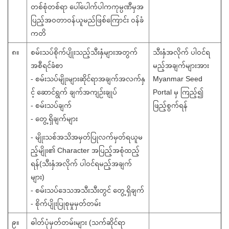
တစ်စုံတစ်ရာ ပေါ်ပေါက်ပါကကုမ္ပဏီမှအ
ပြည့်အဝတာဝန်ယူမည်ဖြစ်ကြောင်း ဝန်ခံ
ကတိ
၈။
စမ်းသပ်စိုက်ပျိုးသည့်သီးနှံများအတွက်
သီးနှံအလိုက် ပါဝင်ရ
အစီရင်ခံစာ
မည့်အချက်များအား
- စမ်းသပ်မျိုးများဆိုင်ရာအချက်အလက်နှ
Myanmar Seed
င့် ဆောင်ရွက် ချက်အကျဉ်းချုပ်
Portal မှ ကြည့်၍
- စမ်းသပ်ချက်
ဖြည့်စွက်ရန်
- တွေ့ရှိချက်များ
- မျိုးသစ်အသိအမှတ်ပြုလက်မှတ်ရယူမ
ည့်မျိုး၏ Character အပြည့်အစုံထည့်
ရန်(သီးနှံအလိုက် ပါဝင်ရမည့်အချက်
များ)
- စမ်းသပ်ဒေသအသီးသီးတွင် တွေ့ရှိချက်
- စိုက်ပျိုးပြုစုမှုမှတ်တမ်း
၉။
ဓါတ်ပုံမှတ်တမ်းများ (သက်ဆိုင်ရာ