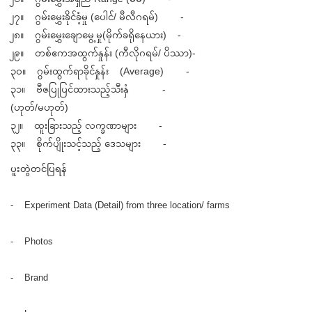
၂၇။ ဂွမ်းမွှေးခိုင်ခံ့မှု (ပေါင်/ မီလီဂရမ်) -
၂၈။ ဂွမ်းမွှေးချောမွေ့မှု(မိုက်ခရိုနေယား) -
၂၉။ တစ်ဧကအထွက်နှုန်း (ကီလိုဂရမ်/ ပိဿာ)-
၃၀။ ဂွမ်းထွက်ရာခိုင်နှုန်း (Average) -
၃၁။ ဗီဇပြုပြင်ထားသည့်သီးနှံ -
(ဟုတ်/မဟုတ်)
၃၂။ ထူးခြားသည့် လက္ခဏာများ -
၃၃။ စိုက်ပျိုးသင့်သည့် ဒေသများ -
ပူးတွဲတင်ပြရန်
- Experiment Data (Detail) from three location/ farms
- Photos
- Brand