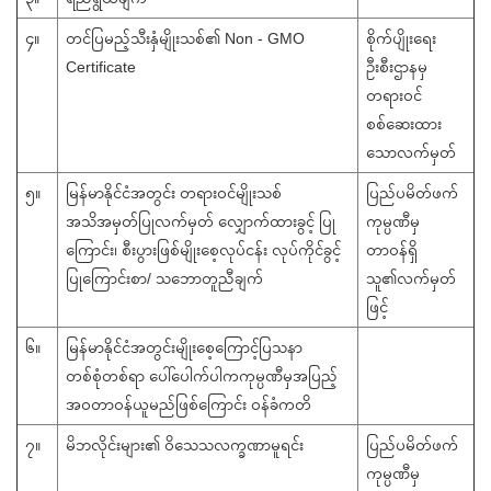
၄။
တင်ပြမည့်သီးနှံမျိုးသစ်၏ Non - GMO
စိုက်ပျိုးရေး
Certificate
ဦးစီးဌာနမှ
တရားဝင်
စစ်ဆေးထား
သောလက်မှတ်
၅။
မြန်မာနိုင်ငံအတွင်း တရားဝင်မျိုးသစ်
ပြည်ပမိတ်ဖက်
အသိအမှတ်ပြုလက်မှတ် လျှောက်ထားခွင့် ပြု
ကုမ္ပဏီမှ
ကြောင်း၊ စီးပွားဖြစ်မျိုးစေ့လုပ်ငန်း လုပ်ကိုင်ခွင့်
တာဝန်ရှိ
ပြုကြောင်းစာ/ သဘောတူညီချက်
သူ၏လက်မှတ်
ဖြင့်
၆။
မြန်မာနိုင်ငံအတွင်းမျိုးစေ့ကြောင့်ပြသနာ
တစ်စုံတစ်ရာ ပေါ်ပေါက်ပါကကုမ္ပဏီမှအပြည့်
အဝတာဝန်ယူမည်ဖြစ်ကြောင်း ဝန်ခံကတိ
၇။
မိဘလိုင်းများ၏ ဝိသေသလက္ခဏာမူရင်း
ပြည်ပမိတ်ဖက်
ကုမ္ပဏီမှ