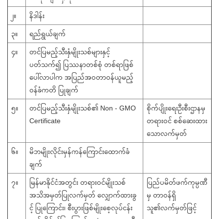
၂။
နိဒါန်း
၃။
ရည်ရွယ်ချက်
၄။
တင်ပြမည့်သီးနှံမျိုးသစ်များနှင့်
ပတ်သက်၍ ပြဿနာတစ်စုံ တစ်ရာဖြစ်
ပေါ်လာပါက အပြည်အဝတာဝန်ယူမည့်
ဝန်ခံကတိ ပြုချက်
၅။
တင်ပြမည့်သီးနှံမျိုးသစ်၏ Non - GMO
စိုက်ပျိုးရေးဦးစီးဌာနမှ
Certificate
တရားဝင် စစ်ဆေးထား
သောလက်မှတ်
၆။
မိဘမျိုးလိုင်းမှန်ကန်ကြောင်းထောက်ခံ
ချက်
၇။
မြန်မာနိုင်ငံအတွင်း တရားဝင်မျိုးသစ်
ပြည်ပမိတ်ဖက်ကုမ္ပဏီ
အသိအမှတ်ပြုလက်မှတ် လျှောက်ထားခွ
မှ တာဝန်ရှိ
င့် ပြုကြောင်း၊ စီးပွားဖြစ်မျိုးစေ့လုပ်ငန်း
သူ၏လက်မှတ်ဖြင့်