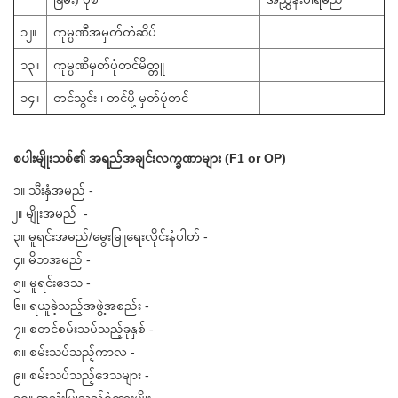
၁၂။
ကုမ္ပဏီအမှတ်တံဆိပ်
၁၃။
ကုမ္ပဏီမှတ်ပုံတင်မိတ္တူ
၁၄။
တင်သွင်း ၊ တင်ပို့ မှတ်ပုံတင်
စပါးမျိုးသစ်၏ အရည်အချင်းလက္ခဏာများ (F1 or OP)
၁။ သီးနှံအမည် -
၂။ မျိုးအမည် -
၃။ မူရင်းအမည်/မွေးမြူရေးလိုင်းနံပါတ် -
၄။ မိဘအမည် -
၅။ မူရင်းဒေသ -
၆။ ရယူခဲ့သည့်အဖွဲ့အစည်း -
၇။ စတင်စမ်းသပ်သည့်ခုနှစ် -
၈။ စမ်းသပ်သည့်ကာလ -
၉။ စမ်းသပ်သည့်ဒေသများ -
၁၀။ အသုံးပြုသည့်စံထားမျိုး -