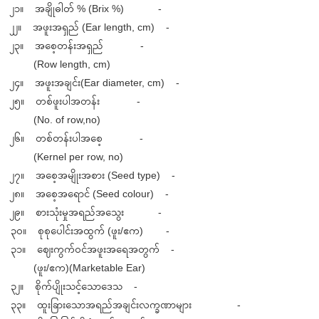
၂၁။ အချိုဓါတ် % (Brix %) -
၂၂။ အဖူးအရှည် (Ear length, cm) -
၂၃။ အစေ့တန်းအရှည် -
(Row length, cm)
၂၄။ အဖူးအချင်း(Ear diameter, cm) -
၂၅။ တစ်ဖူးပါအတန်း -
(No. of row,no)
၂၆။ တစ်တန်းပါအစေ့ -
(Kernel per row, no)
၂၇။ အစေ့အမျိုးအစား (Seed type) -
၂၈။ အစေ့အရောင် (Seed colour) -
၂၉။ စားသုံးမှုအရည်အသွေး -
၃၀။ စုစုပေါင်းအထွက် (ဖူး/ဧက) -
၃၁။ ဈေးကွက်ဝင်အဖူးအရေအတွက် -
(ဖူး/ဧက)(Marketable Ear)
၃၂။ စိုက်ပျိုးသင့်သောဒေသ -
၃၃။ ထူးခြားသောအရည်အချင်းလက္ခဏာများ -