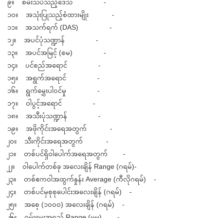
၉။ စမ်းသပ်သည့်ဒေသ -
၁၀။ အသုံးပြုသည့်စံထားမျိုး -
၁၁။ အသက်ရက် (DAS) -
၁၂။ အပင်ပုံသဏ္ဍာန် -
၁၃။ အပင်အမြင့် (စမ) -
၁၄။ ပင်စည်အရောင် -
၁၅။ အရွက်အရောင် -
၁၆။ ရွက်မွှေးပါဝင်မှု -
၁၇။ ဝါပွင့်အရောင် -
၁၈။ အသီးပုံသဏ္ဍာန် -
၁၉။ အဖိုကိုင်းအရေအတွက် -
၂၀။ သီးကိုင်းအရေအတွက် -
၂၁။ တစ်ပင်ရှိဝါပေါက်အရေအတွက် -
၂၂။ ဝါပေါက်တစ်ခု အလေးချိန် Range (ဂရမ်)-
၂၃။ တစ်ဧကဝါအထွက်နှုန်း Average (ကီလိုဂရမ်) -
၂၄။ တစ်ပင်မှစုစုပေါင်းအလေးချိန် (ဂရမ်) -
၂၅။ အစေ့ (၁၀၀၀) အလေးချိန် (ဂရမ်) -
၂၆။ ဂွမ်းမွှေးအရှည် Range (မမ) -