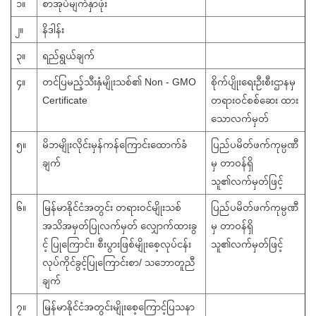
၁။
စာအုပ်မျက်နှာဖုံး
၂။
နိဒါန်း
၃။
ရည်ရွယ်ချက်
၄။
တင်ပြမည့်သီးနှံမျိုးသစ်၏ Non - GMO
စိုက်ပျိုးရေးဦးစီးဌာနမှ
Certificate
တရားဝင်စစ်ဆေး ထား
သောလက်မှတ်
၅။
မိဘမျိုးလိုင်းမှန်ကန်ကြောင်းထောက်ခံ
ပြည်ပမိတ်ဖက်ကုမ္ပဏီ
ချက်
မှ တာဝန်ရှိ
သူ၏လက်မှတ်ဖြင့်
၆။
မြန်မာနိုင်ငံအတွင်း တရားဝင်မျိုးသစ်
ပြည်ပမိတ်ဖက်ကုမ္ပဏီ
အသိအမှတ်ပြုလက်မှတ် လျှောက်ထားခွ
မှ တာဝန်ရှိ
င့် ပြုကြောင်း၊ စီးပွားဖြစ်မျိုးစေ့လုပ်ငန်း
သူ၏လက်မှတ်ဖြင့်
လုပ်ကိုင်ခွင့်ပြုကြောင်းစာ/ သဘောတူညီ
ချက်
၇။
မြန်မာနိုင်ငံအတွင်းမျိုးစေ့ကြောင့်ပြသနာ