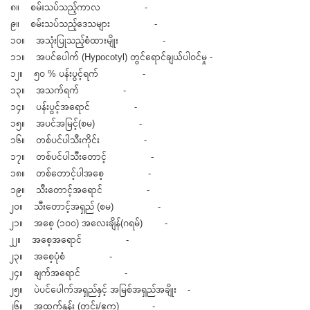
၈။ စမ်းသပ်သည့်ကာလ -
၉။ စမ်းသပ်သည့်ဒေသများ -
၁၀။ အသုံးပြုသည့်စံထားမျိုး -
၁၁။ အပင်ပေါက် (Hypocotyl) တွင်ရောင်ချယ်ပါဝင်မှု -
၁၂။ ၅၀ % ပန်းပွင့်ရက် -
၁၃။ အသက်ရက် -
၁၄။ ပန်းပွင့်အရောင် -
၁၅။ အပင်အမြင့်(စမ) -
၁၆။ တစ်ပင်ပါသီးကိုင်း -
၁၇။ တစ်ပင်ပါသီးတောင့် -
၁၈။ တစ်တောင့်ပါအစေ့ -
၁၉။ သီးတောင့်အရောင် -
၂၀။ သီးတောင့်အရှည် (စမ) -
၂၁။ အစေ့ (၁၀၀) အလေးချိန်(ဂရမ်) -
၂၂။ အစေ့အရောင် -
၂၃။ အစေ့ပုံစံ -
၂၄။ ချက်အရောင် -
၂၅။ ပဲပင်ပေါက်အရှည်နှင့် အမြစ်အရှည်အချိုး -
၂၆။ အထွက်နှုန်း (တင်း/ဧက) -