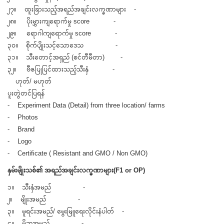
၂၇။ ထူးခြားသည့်အရည်အချင်းလက္ခဏာများ -
၂၈။ ပိုးမွှားကျရောက်မှု score -
၂၉။ ရောဂါကျရောက်မှု score -
၃၀။ စိုက်ပျိုးသင့်သောဒေသ -
၃၁။ သီးတောင့်အရှည် (စင်တီမီတာ) -
၃၂။ ဗီဇပြုပြင်ထားသည့်သီးနှံ -
ဟုတ်/ မဟုတ်
ပူးတွဲတင်ပြရန်
- Experiment Data (Detail) from three location/ farms
- Photos
- Brand
- Logo
- Certificate ( Resistant and GMO / Non GMO)
နှမ်းမျိုးသစ်၏ အရည်အချင်းလက္ခဏာများ(F1 or OP)
၁။ သီးနှံအမည် -
၂။ မျိုးအမည် -
၃။ မူရင်းအမည်/ မွေးမြူရေးလိုင်းနံပါတ် -
၄။ မိဘအမည် -