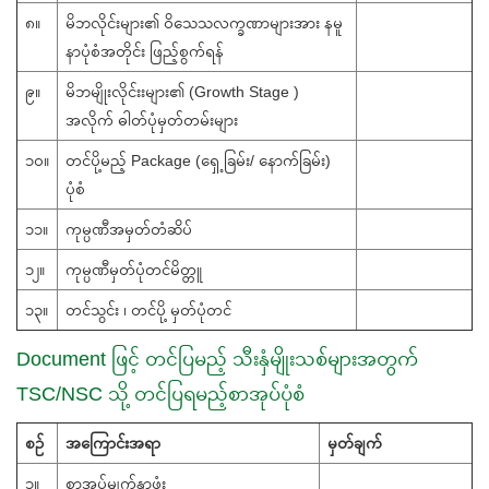
၈။
မိဘလိုင်းများ၏ ဝိသေသလက္ခဏာများအား နမူ
နာပုံစံအတိုင်း ဖြည့်စွက်ရန်
၉။
မိဘမျိုးလိုင်းးများ၏ (Growth Stage )
အလိုက် ဓါတ်ပုံမှတ်တမ်းများ
၁၀။
တင်ပို့မည့် Package (ရှေ့ခြမ်း/ နောက်ခြမ်း)
ပုံစံ
၁၁။
ကုမ္ပဏီအမှတ်တံဆိပ်
၁၂။
ကုမ္ပဏီမှတ်ပုံတင်မိတ္တူ
၁၃။
တင်သွင်း ၊ တင်ပို့ မှတ်ပုံတင်
Document ဖြင့် တင်ပြမည့် သီးနှံမျိုးသစ်များအတွက်
TSC/NSC သို့ တင်ပြရမည့်စာအုပ်ပုံစံ
စဉ်
အကြောင်းအရာ
မှတ်ချက်
၁။
စာအုပ်မျက်နှာဖုံး