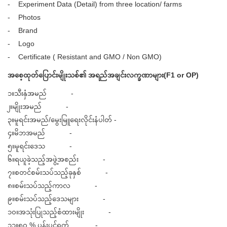
- Experiment Data (Detail) from three location/ farms
- Photos
- Brand
- Logo
- Certificate ( Resistant and GMO / Non GMO)
အစေ့ထုတ်ပြောင်းမျိုးသစ်၏ အရည်အချင်းလက္ခဏာများ(F1 or OP)
၁။သီးနှံအမည် -
၂။မျိုးအမည် -
၃။မူရင်းအမည်/မွေးမြူရေးလိုင်းနံပါတ် -
၄။မိဘအမည် -
၅။မူရင်းဒေသ -
၆။ရယူခဲ့သည့်အဖွဲ့အစည်း -
၇။စတင်စမ်းသပ်သည့်ခုနှစ် -
၈။စမ်းသပ်သည့်ကာလ -
၉။စမ်းသပ်သည့်ဒေသများ -
၁၀။အသုံးပြုသည့်စံထားမျိုး -
၁၁။၅၀ % ပန်းပွင့်ရက် -