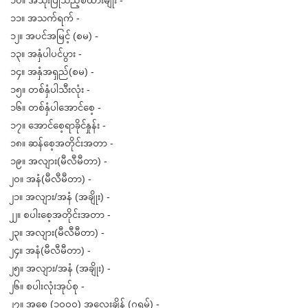
၁၁။ အသက်ရက် -
၁၂။ အပင်အမြင့် (စမ) -
၁၃။ အနှံပါပင်ပွား -
၁၄။ အနှံအရှည်(စမ) -
၁၅။ တစ်နှံပါသီးလုံး -
၁၆။ တစ်နှံပါအောင်စေ့ -
၁၇။ အောင်စေ့ရာခိုင်နှုန်း -
၁၈။ ဆန်စေ့အတိုင်းအတာ -
၁၉။ အလျား(မီလီမီတာ) -
၂၀။ အနံ(မီလီမီတာ) -
၂၁။ အလျား/အနံ (အချိုး) -
၂၂။ စပါးစေ့အတိုင်းအတာ -
၂၃။ အလျား(မီလီမီတာ) -
၂၄။ အနံ(မီလီမီတာ) -
၂၅။ အလျား/အနံ (အချိုး) -
၂၆။ စပါးလုံးအုပ်စု -
၂၇။ အစေ့ (၁၀၀၀) အလေးချိန် (ဂရမ်) -