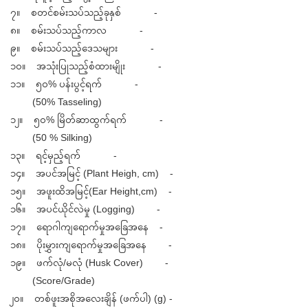
၇။ စတင်စမ်းသပ်သည့်ခုနှစ် -
၈။ စမ်းသပ်သည့်ကာလ -
၉။ စမ်းသပ်သည့်ဒေသများ -
၁၀။ အသုံးပြုသည့်စံထားမျိုး -
၁၁။ ၅၀% ပန်းပွင့်ရက် -
(50% Tasseling)
၁၂။ ၅၀% မြိတ်ဆာထွက်ရက် -
(50 % Silking)
၁၃။ ရင့်မှည့်ရက် -
၁၄။ အပင်အမြင့် (Plant Heigh, cm) -
၁၅။ အဖူးထိအမြင့်(Ear Height,cm) -
၁၆။ အပင်ယိုင်လဲမှု (Logging) -
၁၇။ ရောဂါကျရောက်မှုအခြေအနေ -
၁၈။ ပိုးမွှားကျရောက်မှုအခြေအနေ -
၁၉။ ဖက်လုံ/မလုံ (Husk Cover) -
(Score/Grade)
၂၀။ တစ်ဖူးအစိုအလေးချိန် (ဖက်ပါ) (g) -