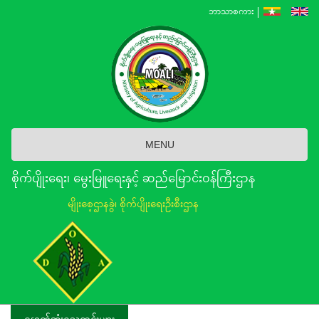
Skip
ဘာသာစကား
to
main
content
MENU
စိုက်ပျိုးရေး၊ မွေးမြူရေးနှင့် ဆည်မြောင်း၀န်ကြီးဌာန
မျိုးစေ့ဌာနခွဲ၊ စိုက်ပျိုးရေးဦးစီးဌာန
နောက်ဆုံးရသတင်းများ