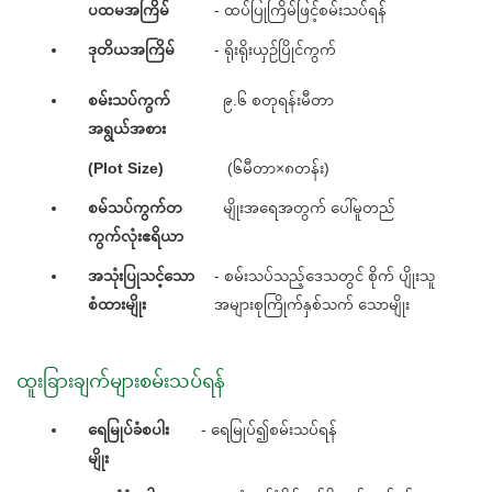
ပထမအကြိမ်
- ထပ်ပြုကြိမ်ဖြင့်စမ်းသပ်ရန်
ဒုတိယအကြိမ်
- ရိုးရိုးယှဉ်ပြိုင်ကွက်
စမ်းသပ်ကွက်
၉.၆ စတုရန်းမီတာ
အရွယ်အစား
(Plot Size)
(၆မီတာ×၈တန်း)
စမ်သပ်ကွက်တ
မျိုးအရေအတွက် ပေါ်မူတည်
ကွက်လုံးဧရိယာ
အသုံးပြုသင့်သော
- စမ်းသပ်သည့်ဒေသတွင် စိုက် ပျိုးသူ
စံထားမျိုး
အများစုကြိုက်နှစ်သက် သောမျိုး
ထူးခြားချက်များစမ်းသပ်ရန်
ရေမြုပ်ခံစပါး
- ရေမြုပ်၍စမ်းသပ်ရန်
မျိုး