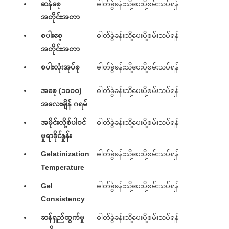
ဆန်စေ့
ဓါတ်ခွဲခန်းသို့ပေးပို့စမ်းသပ်ရန်
အတိုင်းအတာ
စပါးစေ့
ဓါတ်ခွဲခန်းသို့ပေးပို့စမ်းသပ်ရန်
အတိုင်းအတာ
စပါးလုံးအုပ်စု
ဓါတ်ခွဲခန်းသို့ပေးပို့စမ်းသပ်ရန်
အစေ့ (၁၀၀၀)
ဓါတ်ခွဲခန်းသို့ပေးပို့စမ်းသပ်ရန်
အလေးချိန် ဂရမ်
အမိုင်းလို့စ်ပါဝင်
ဓါတ်ခွဲခန်းသို့ပေးပို့စမ်းသပ်ရန်
မှုရာခိုင်နှုန်း
Gelatinization
ဓါတ်ခွဲခန်းသို့ပေးပို့စမ်းသပ်ရန်
Temperature
Gel
ဓါတ်ခွဲခန်းသို့ပေးပို့စမ်းသပ်ရန်
Consistency
ဆန်ရှည်ထွက်မှု
ဓါတ်ခွဲခန်းသို့ပေးပို့စမ်းသပ်ရန်