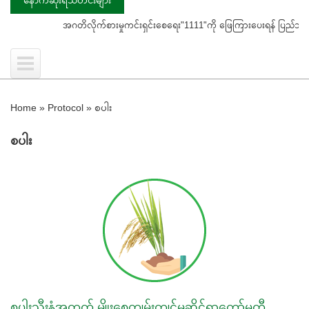
အဂတိလိုက်စားမှုကင်းရှင်းစေရေး"1111"ကို ဖြေကြားပေးရန် ပြည်သူသို့ သတိပေးနှိ
Home
»
Protocol
»
စပါး
စပါး
စပါးသီးနှံအတွက် မျိုးစေ့ကျွမ်းကျင်မှုဆိုင်ရာကော်မတီ