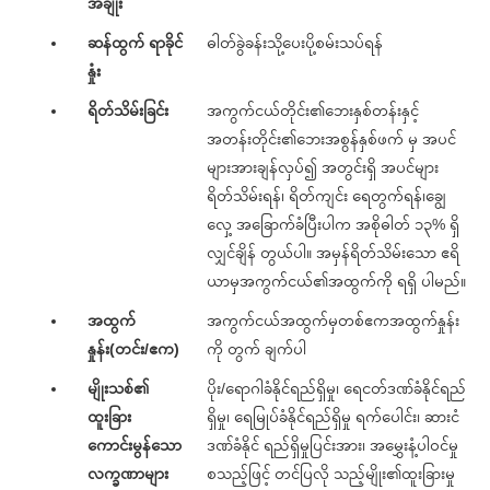
အချိုး
ဆန်ထွက် ရာခိုင်
ဓါတ်ခွဲခန်းသို့ပေးပို့စမ်းသပ်ရန်
နှုံး
ရိတ်သိမ်းခြင်း
အကွက်ငယ်တိုင်း၏ဘေးနှစ်တန်းနှင့်
အတန်းတိုင်း၏ဘေးအစွန်နှစ်ဖက် မှ အပင်
များအားချန်လှပ်၍ အတွင်းရှိ အပင်များ
ရိတ်သိမ်းရန်၊ ရိတ်ကျင်း ရေတွက်ရန်၊ချွေ
လှေ့ အခြောက်ခံပြီးပါက အစိုဓါတ် ၁၃% ရှိ
လျှင်ချိန် တွယ်ပါ။ အမှန်ရိတ်သိမ်းသော ဧရိ
ယာမှအကွက်ငယ်၏အထွက်ကို ရရှိ ပါမည်။
အထွက်
အကွက်ငယ်အထွက်မှတစ်ဧကအထွက်နှုန်း
နှုန်း(တင်း/ဧက)
ကို တွက် ချက်ပါ
မျိုးသစ်၏
ပိုး/ရောဂါခံနိုင်ရည်ရှိမှု၊ ရေငတ်ဒဏ်ခံနိုင်ရည်
ထူးခြား
ရှိမှု၊ ရေမြုပ်ခံနိုင်ရည်ရှိမှု ရက်ပေါင်း၊ ဆားငံ
ကောင်းမွန်သော
ဒဏ်ခံနိုင် ရည်ရှိမှုပြင်းအား၊ အမွှေးနံ့ပါဝင်မှု
လက္ခဏာများ
စသည့်ဖြင့် တင်ပြလို သည့်မျိုး၏ထူးခြားမှု