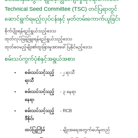
Technical Seed Committee (TSC) တင်ပြရာတွင်
ဆောင်ရွက်ရမည့်လုပ်ငန်းနှင့် မှတ်တမ်းကောက်ယူခြင်း
စိုက်ပျိုးရန်ရည်ရွယ်သည့်ဒေသ
ထုတ်လုပ်ဖြန့်ဖြူးရန်ရည်ရွယ်သည့်ဒေသ
ထုတ်ဝေမည့်မျိုး၏ထူးခြားမှုအားဖေါ်ပြနိုင်မည့်ဒေသ
စမ်းသပ်ကွက်ပုံစံနှင့်အရွယ်အစား
စမ်းသပ်သင့်သည့်
- ၂ ရာသီ
ရာသီ
စမ်းသပ်သင့်သည့်
- ၃ နေရာ
နေရာ
စမ်းသပ်သင့်သည့်
- RCB
ဒီဇိုင်း
ထပ်ပြုကြိမ်
- မျိုးအရေအတွက်ပေါ်မူတည်