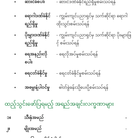
ဆားငံခံစပါး
- ဆားငံဒဏ်ခံနိုင်ရည်ရှိမှုစမ်းသပ်ရန်
ရောဂါဒဏ်ခံနိုင်
- ကျွမ်းကျင်ပညာရှင်မှ သက်ဆိုင်ရာ ရောဂါ
ရည်ရှိမှု
ထိုးသွင်းစမ်းသပ်ရန်
ပိုးမွှားဒဏ်ခံနိုင်
- ကျွမ်းကျင်ပညာရှင်မှ သက်ဆိုင်ရာ ပိုးများဖြ
ရည်ရှိမှု
င့် စမ်းသပ်ရန်
ရေအနည်းလို
- ရေလိုအပ်မှုစမ်းသပ်ရန်
စပါး
ရေငတ်ခံနိုင်မှု
- ရေငတ်ခံနိုင်မှုစမ်းသပ်ရန်
အမွှေးနံ့ပါဝင်မှု
ဓါတ်ခွဲခန်းသို့ပေးပို့စမ်းသပ်ရန်
ထည့်သွင်းဖော်ပြရမည့် အရည်အချင်းလက္ခဏာများ
၁။
သီးနှံအမည်
-
၂။
မျိုးအမည်
-