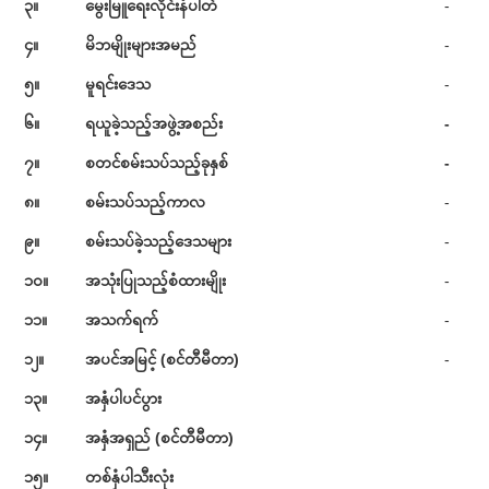
၃။
မွေးမြူရေးလိုင်းနံပါတ်
-
၄။
မိဘမျိုးများအမည်
-
၅။
မူရင်းဒေသ
-
၆။
ရယူခဲ့သည့်အဖွဲ့အစည်း
-
၇။
စတင်စမ်းသပ်သည့်ခုနှစ်
-
၈။
စမ်းသပ်သည့်ကာလ
-
၉။
စမ်းသပ်ခဲ့သည့်ဒေသများ
-
၁၀။
အသုံးပြုသည့်စံထားမျိုး
-
၁၁။
အသက်ရက်
-
၁၂။
အပင်အမြင့် (စင်တီမီတာ)
-
၁၃။
အနှံပါပင်ပွား
၁၄။
အနှံအရှည် (စင်တီမီတာ)
၁၅။
တစ်နှံပါသီးလုံး