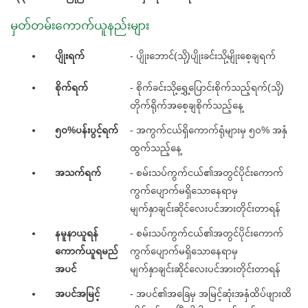
မှတ်တမ်းကောက်ယူနည်းများ
ပျိုးရက်
- ပျိုးဘောင်(သို့)ပျိုးခင်းသို့မျိုးစေ့ချရက်
စိုက်ရက်
- စိုက်ခင်းသို့ရွှေ့ပြောင်းစိုက်သည့်ရက်(သို့)
တိုက်ရိုက်အစေ့ချစိုက်သည့်နေ့
၅၀%ပန်းပွင့်ရက်
- အကွက်ငယ်ရှိကောက်ရုံများမှ ၅၀% အနှံ
ထွက်သည့်နေ့
အသက်ရက်
- စမ်းသပ်ကွက်ငယ်၏အတွင်ပိုင်းကောက်
ကွက်ပျောက်မရှိသောနေရာမှ
မျက်နှာချင်းဆိုင်လေးပင်အားတိုင်းတာရန်
နမူနာယူရန်
- စမ်းသပ်ကွက်ငယ်၏အတွင်ပိုင်းကောက်
ကောက်ယူရမည်
ကွက်ပျောက်မရှိသောနေရာမှ
အပင်
မျက်နှာချင်းဆိုင်လေးပင်အားတိုင်းတာရန်
အပင်အမြင့်
- အပင်၏အခြေမှ အမြင့်ဆုံးအနှံထိပ်ဖျားထိ