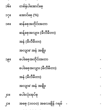
၁၆။
တစ်နှံပါအောင်စေ့
၁၇။
အောင်စေ့ (%)
၁၈။
ဆန်စေ့အတိုင်းအတာ
ဆန့်စေ့အလျား (မီလီမီတာ)
အနံ (မီလီမီတာ)
အလျား/ အနံ အချိုး
၁၉။
စပါးစေ့အတိုင်းအတာ
-
စပါးစေ့အလျား (မီလီမီတာ)
-
အနံ (မီလီမီတာ)
-
အလျား/ အနံ အချိုး
-
၂၀။
စပါးလုံးအုပ်စု
-
၂၁။
အစေ့ (၁၀၀၀) အလေးချိန် ဂရမ် -
-