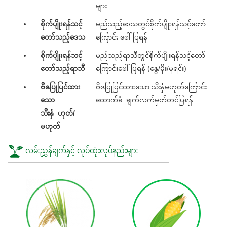
များ
စိုက်ပျိုးရန်သင့်
မည်သည့်ဒေသတွင်စိုက်ပျိုးရန်သင့်တော်
တော်သည့်ဒေသ
ကြောင်း ဖေါ်ပြရန်
စိုက်ပျိုးရန်သင့်
မည်သည့်ရာသီတွင်စိုက်ပျိုးရန်သင့်တော်
တော်သည့်ရာသီ
ကြောင်းဖေါ်ပြရန် (နွေ/မိုး/မုရင်း)
ဗီဇပြုပြင်ထား
ဗီဇပြုပြင်ထားသော သီးနှံမဟုတ်ကြောင်း
သော
ထောက်ခံ ချက်လက်မှတ်တင်ပြရန်
သီးနှံ ဟုတ်/
မဟုတ်
လမ်းညွှန်ချက်နှင့် လုပ်ထုံးလုပ်နည်းများ