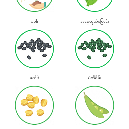
စပါး
အစေ့ထုတ်‌ပြောင်း
မတ်ပဲ
ပဲတီစိမ်း