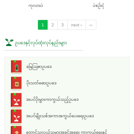
ကုလားပဲ
ပဲစဉ်းငုံ
1
2
3
next ›
››
ဥပဒေနှင့်လုပ်ထုံးလုပ်နည်းများ
မြေသြဇာဥပဒေ
ပိုးသတ်ဆေးဥပဒေ
အပင်ပိုးမွှားကာကွယ်သည့်ဥပဒေ
အပင်မျိုးသစ်အကာအကွယ်ပေးရေးဥပဒေ
တောင်သူလယ်သမားအခွင့်အရေး ကာကွယ်ရေးနှင့်