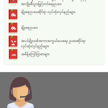
အကျိုးစီးပွားမြှင့်တင်ရေးဥပဒေ
မျိုးစေ့ဥပဒေဆိုင်ရာ လုပ်ထုံးလုပ်နည်းများ
မျိုးစေ့ဥပဒေ
အပင်မျိုးသစ်အကာအကွယ်ပေးရေး ဥပဒေဆိုင်ရာ
လုပ်ထုံးလုပ်နည်းများ
အမိန့်ကြော်ငြာစာများ