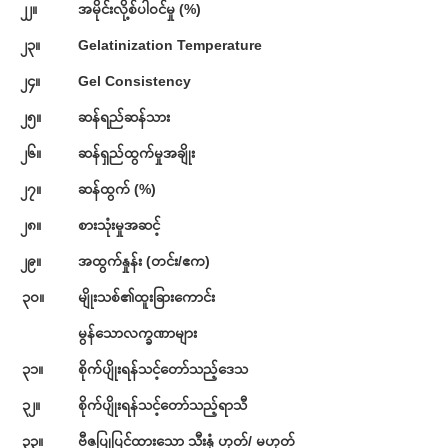
၂၂။
အမိုင်းလို့စ်ပါဝင်မှု (%)
၂၃။
Gelatinization Temperature
၂၄။
Gel Consistency
၂၅။
ဆန်ရည်ဆန်သား
၂၆။
ဆန်ရှည်ထွက်မှုအချိုး
၂၇။
ဆန်ထွက် (%)
၂၈။
စားသုံးမှုအဆင့်
၂၉။
အထွက်နှုန်း (တင်း/ဧက)
၃၀။
မျိုးသစ်၏ထူးခြားကောင်း
မွန်သောလက္ခဏာများ
၃၁။
စိုက်ပျိုးရန်သင့်တော်သည့်ဒေသ
၃၂။
စိုက်ပျိုးရန်သင့်တော်သည့်ရာသီ
၃၃။
ဗီဇပြုပြင်ထားသော သီးနှံ ဟုတ်/ မဟုတ်