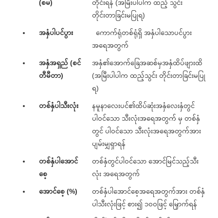
(စမ)
တိုင်းရန် (အမြီးပါပါက ထည့် သွင်း
တိုင်းတာခြင်းမပြုရ)
အနှံပါပင်ပွား
ကောက်ရုံတစ်ရုံရှိ အနှံပါသောပင်ပွား
အရေအတွက်
အနှံအရှည် (စင်
အနှံ၏အောက်ခြေအဆစ်မှအနှံထိပ်ဖျားထိ
တီမီတာ)
(အမြီးပါပါက ထည့်သွင်း တိုင်းတာခြင်းမပြု
ရ)
တစ်နှံပါသီးလုံး
နမူနာလေးပင်၏ထိပ်ဆုံးအနှံလေးနှံတွင်
ပါဝင်သော သီးလုံးအရေအတွက် မှ တစ်နှံ
တွင် ပါဝင်သော သီးလုံးအရေအတွက်အား
ပျမ်းမျှရှာရန်
တစ်နှံပါအောင်
တစ်နှံတွင်ပါဝင်သော အောင်မြင်သည့်သီး
စေ့
လုံး အရေအတွက်
အောင်စေ့ (%)
တစ်နှံပါအောင်စေ့အရေအတွက်အား တစ်နှံ
ပါသီးလုံးဖြင့် စား၍ ၁၀၀ဖြင့် မြှောက်ရန်