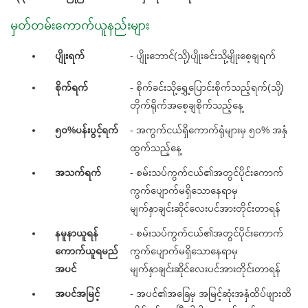
မှတ်တမ်းကောက်ယူနည်းများ
ပျိုးရက်
- ပျိုးဘောင်(သို့)ပျိုးခင်းသို့မျိုးစေ့ချရက်
စိုက်ရက်
- စိုက်ခင်းသို့ရွှေ့ပြောင်းစိုက်သည့်ရက်(သို့)
တိုက်ရိုက်အစေ့ချစိုက်သည့်နေ့
၅၀%ပန်းပွင့်ရက်
- အကွက်ငယ်ရှိကောက်ရုံများမှ ၅၀% အနှံ
ထွက်သည့်နေ့
အသက်ရက်
- စမ်းသပ်ကွက်ငယ်၏အတွင်ပိုင်းကောက်
ကွက်ပျောက်မရှိသောနေရာမှ
မျက်နှာချင်းဆိုင်လေးပင်အားတိုင်းတာရန်
နမူနာယူရန်
- စမ်းသပ်ကွက်ငယ်၏အတွင်ပိုင်းကောက်
ကောက်ယူရမည်
ကွက်ပျောက်မရှိသောနေရာမှ
အပင်
မျက်နှာချင်းဆိုင်လေးပင်အားတိုင်းတာရန်
အပင်အမြင့်
- အပင်၏အခြေမှ အမြင့်ဆုံးအနှံထိပ်ဖျားထိ