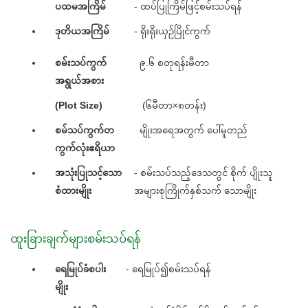
ပထမအကြိမ်
- ထပ်ပြုကြိမ်ဖြင့်စမ်းသပ်ရန်
ဒုတိယအကြိမ်
- ရိုးရိုးယှဉ်ပြိုင်ကွက်
စမ်းသပ်ကွက်
၉.၆ စတုရန်းမီတာ
အရွယ်အစား
(Plot Size)
(၆မီတာ×၈တန်း)
စမ်သပ်ကွက်တ
မျိုးအရေအတွက် ပေါ်မူတည်
ကွက်လုံးဧရိယာ
အသုံးပြုသင့်သော
- စမ်းသပ်သည့်ဒေသတွင် စိုက် ပျိုးသူ
စံထားမျိုး
အများစုကြိုက်နှစ်သက် သောမျိုး
ထူးခြားချက်များစမ်းသပ်ရန်
ရေမြုပ်ခံစပါး
- ရေမြုပ်၍စမ်းသပ်ရန်
မျိုး