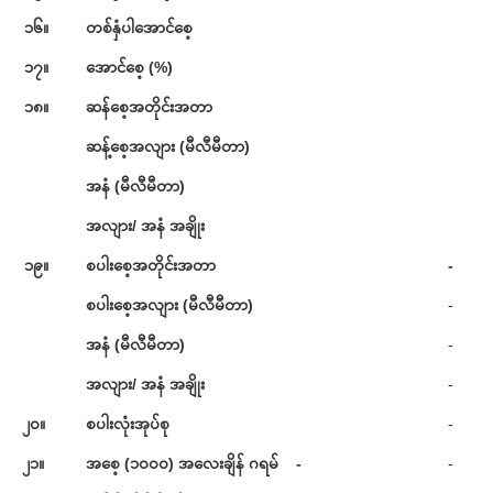
၁၆။
တစ်နှံပါအောင်စေ့
၁၇။
အောင်စေ့ (%)
၁၈။
ဆန်စေ့အတိုင်းအတာ
ဆန့်စေ့အလျား (မီလီမီတာ)
အနံ (မီလီမီတာ)
အလျား/ အနံ အချိုး
၁၉။
စပါးစေ့အတိုင်းအတာ
-
စပါးစေ့အလျား (မီလီမီတာ)
-
အနံ (မီလီမီတာ)
-
အလျား/ အနံ အချိုး
-
၂၀။
စပါးလုံးအုပ်စု
-
၂၁။
အစေ့ (၁၀၀၀) အလေးချိန် ဂရမ် -
-