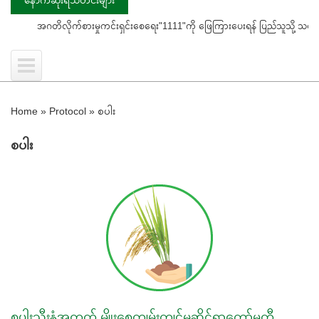
အဂတိလိုက်စားမှုကင်းရှင်းစေရေး"1111"ကို ဖြေကြားပေးရန် ပြည်သူသို့ သတိပေးနှိုးဆော်ခ
Home
»
Protocol
»
စပါး
စပါး
စပါးသီးနှံအတွက် မျိုးစေ့ကျွမ်းကျင်မှုဆိုင်ရာကော်မတီ