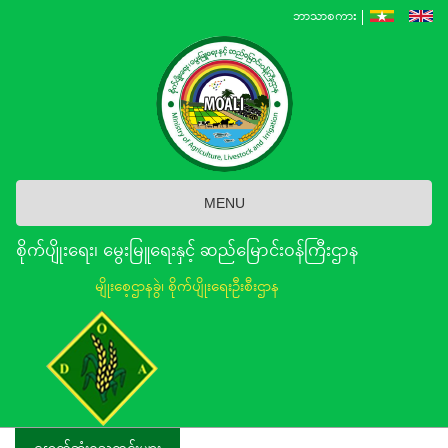
Skip
ဘာသာစကား
to
main
content
MENU
စိုက်ပျိုးရေး၊ မွေးမြူရေးနှင့် ဆည်မြောင်း၀န်ကြီးဌာန
မျိုးစေ့ဌာနခွဲ၊ စိုက်ပျိုးရေးဦးစီးဌာန
နောက်ဆုံးရသတင်းများ