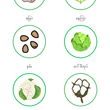
မြေပဲ
နေကြာ
နှမ်း
‌‌‌ဂေါ်ဖီထုပ်