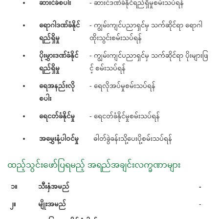
ဆားငံခံစပါး
- ဆားငံဒဏ်ခံနိုင်ရည်ရှိမှုစမ်းသပ်ရန်
ရောဂါဒဏ်ခံနိုင်
- ကျွမ်းကျင်ပညာရှင်မှ သက်ဆိုင်ရာ ရောဂါ
ရည်ရှိမှု
ထိုးသွင်းစမ်းသပ်ရန်
ပိုးမွှားဒဏ်ခံနိုင်
- ကျွမ်းကျင်ပညာရှင်မှ သက်ဆိုင်ရာ ပိုးများဖြ
ရည်ရှိမှု
င့် စမ်းသပ်ရန်
ရေအနည်းလို
- ရေလိုအပ်မှုစမ်းသပ်ရန်
စပါး
ရေငတ်ခံနိုင်မှု
- ရေငတ်ခံနိုင်မှုစမ်းသပ်ရန်
အမွှေးနံ့ပါဝင်မှု
ဓါတ်ခွဲခန်းသို့ပေးပို့စမ်းသပ်ရန်
ထည့်သွင်းဖော်ပြရမည့် အရည်အချင်းလက္ခဏာများ
၁။
သီးနှံအမည်
-
၂။
မျိုးအမည်
-