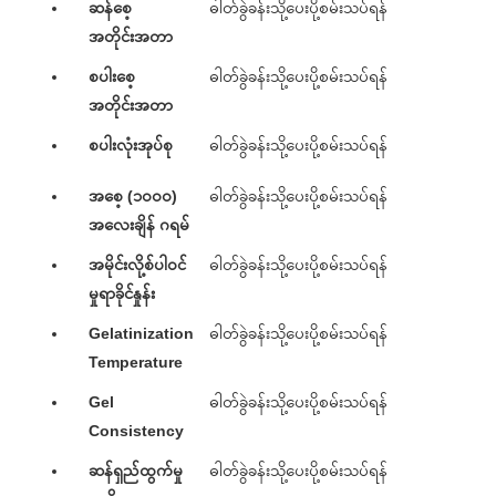
ဆန်စေ့
ဓါတ်ခွဲခန်းသို့ပေးပို့စမ်းသပ်ရန်
အတိုင်းအတာ
စပါးစေ့
ဓါတ်ခွဲခန်းသို့ပေးပို့စမ်းသပ်ရန်
အတိုင်းအတာ
စပါးလုံးအုပ်စု
ဓါတ်ခွဲခန်းသို့ပေးပို့စမ်းသပ်ရန်
အစေ့ (၁၀၀၀)
ဓါတ်ခွဲခန်းသို့ပေးပို့စမ်းသပ်ရန်
အလေးချိန် ဂရမ်
အမိုင်းလို့စ်ပါဝင်
ဓါတ်ခွဲခန်းသို့ပေးပို့စမ်းသပ်ရန်
မှုရာခိုင်နှုန်း
Gelatinization
ဓါတ်ခွဲခန်းသို့ပေးပို့စမ်းသပ်ရန်
Temperature
Gel
ဓါတ်ခွဲခန်းသို့ပေးပို့စမ်းသပ်ရန်
Consistency
ဆန်ရှည်ထွက်မှု
ဓါတ်ခွဲခန်းသို့ပေးပို့စမ်းသပ်ရန်