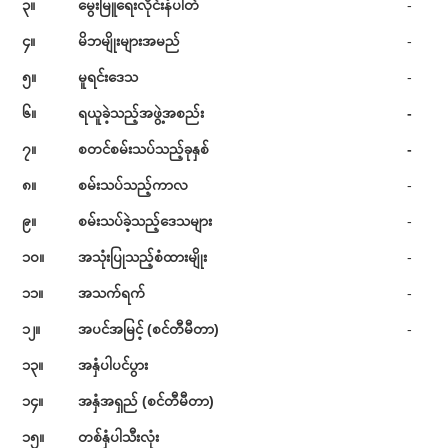
၃။
မွေးမြူရေးလိုင်းနံပါတ်
-
၄။
မိဘမျိုးများအမည်
-
၅။
မူရင်းဒေသ
-
၆။
ရယူခဲ့သည့်အဖွဲ့အစည်း
-
၇။
စတင်စမ်းသပ်သည့်ခုနှစ်
-
၈။
စမ်းသပ်သည့်ကာလ
-
၉။
စမ်းသပ်ခဲ့သည့်ဒေသများ
-
၁၀။
အသုံးပြုသည့်စံထားမျိုး
-
၁၁။
အသက်ရက်
-
၁၂။
အပင်အမြင့် (စင်တီမီတာ)
-
၁၃။
အနှံပါပင်ပွား
၁၄။
အနှံအရှည် (စင်တီမီတာ)
၁၅။
တစ်နှံပါသီးလုံး