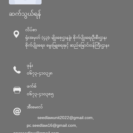
ဆက်သွယ်ရန်
လိပ်စာ
ရုံးအမှတ် (၄၃)၊ မျိုးစေ့ဌာနခွဲ၊ စိုက်ပျိုးရေးဦးစီးဌာန၊
စိုက်ပျိုးရေး၊ မွေးမြူရေးနှင့် ဆည်မြောင်း၀န်ကြီးဌာန။
ဖုန်း
၀၆၇၃-၄၁၀၃၂၈
ဖက်စ်
၀၆၇၃-၄၁၀၃၈၅
အီးမေးလ်
seedlawunit2022@gmail.com
,
pc.seedlaw16@gmail.com
,
npcseedlaw@gmail.com