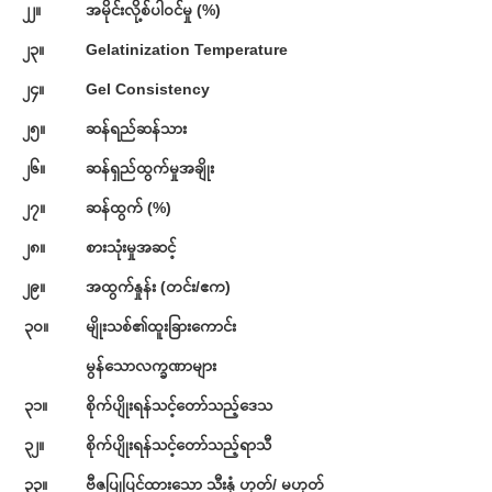
၂၂။
အမိုင်းလို့စ်ပါဝင်မှု (%)
၂၃။
Gelatinization Temperature
၂၄။
Gel Consistency
၂၅။
ဆန်ရည်ဆန်သား
၂၆။
ဆန်ရှည်ထွက်မှုအချိုး
၂၇။
ဆန်ထွက် (%)
၂၈။
စားသုံးမှုအဆင့်
၂၉။
အထွက်နှုန်း (တင်း/ဧက)
၃၀။
မျိုးသစ်၏ထူးခြားကောင်း
မွန်သောလက္ခဏာများ
၃၁။
စိုက်ပျိုးရန်သင့်တော်သည့်ဒေသ
၃၂။
စိုက်ပျိုးရန်သင့်တော်သည့်ရာသီ
၃၃။
ဗီဇပြုပြင်ထားသော သီးနှံ ဟုတ်/ မဟုတ်