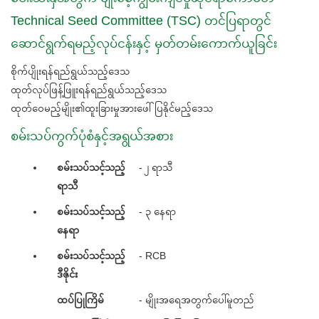
Technical Seed Committee (TSC) တင်ပြရာတွင်
ဆောင်ရွက်ရမည့်လုပ်ငန်းနှင့် မှတ်တမ်းကောက်ယူခြင်း
စိုက်ပျိုးရန်ရည်ရွယ်သည့်ဒေသ
ထုတ်လုပ်ဖြန့်ဖြူးရန်ရည်ရွယ်သည့်ဒေသ
ထုတ်ဝေမည့်မျိုး၏ထူးခြားမှုအားဖေါ်ပြနိုင်မည့်ဒေသ
စမ်းသပ်ကွက်ပုံစံနှင့်အရွယ်အစား
စမ်းသပ်သင့်သည့်
- ၂ ရာသီ
ရာသီ
စမ်းသပ်သင့်သည့်
- ၃ နေရာ
နေရာ
စမ်းသပ်သင့်သည့်
- RCB
ဒီဇိုင်း
ထပ်ပြုကြိမ်
- မျိုးအရေအတွက်ပေါ်မူတည်