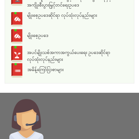
အကျိုးစီးပွားမြှင့်တင်ရေးဥပဒေ
မျိုးစေ့ဥပဒေဆိုင်ရာ လုပ်ထုံးလုပ်နည်းများ
မျိုးစေ့ဥပဒေ
အပင်မျိုးသစ်အကာအကွယ်ပေးရေး ဥပဒေဆိုင်ရာ
လုပ်ထုံးလုပ်နည်းများ
အမိန့်ကြော်ငြာစာများ