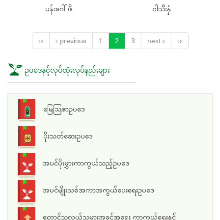
ပန်းဂေါ်ဖီ
၀ါသီးနှံ
‹‹
‹ previous
1
2
3
next ›
››
ဥပဒေနှင့်လုပ်ထုံးလုပ်နည်းများ
မြေသြဇာဥပဒေ
ပိုးသတ်ဆေးဥပဒေ
အပင်ပိုးမွှားကာကွယ်သည့်ဥပဒေ
အပင်မျိုးသစ်အကာအကွယ်ပေးရေးဥပဒေ
တောင်သူလယ်သမားအခွင့်အရေး ကာကွယ်ရေးနှင့်