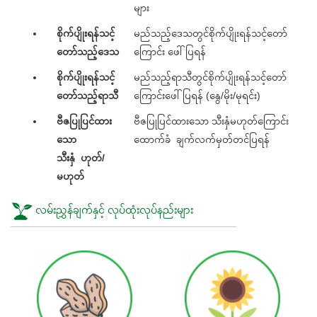
များ
စိုက်ပျိုးရန်သင့်
မည်သည့်ဒေသတွင်စိုက်ပျိုးရန်သင့်တော်
တော်သည့်ဒေသ
ကြောင်း ဖေါ်ပြရန်
စိုက်ပျိုးရန်သင့်
မည်သည့်ရာသီတွင်စိုက်ပျိုးရန်သင့်တော်
တော်သည့်ရာသီ
ကြောင်းဖေါ်ပြရန် (နွေ/မိုး/မုရင်း)
ဗီဇပြုပြင်ထား
ဗီဇပြုပြင်ထားသော သီးနှံမဟုတ်ကြောင်း
သော
ထောက်ခံ ချက်လက်မှတ်တင်ပြရန်
သီးနှံ ဟုတ်/
မဟုတ်
လမ်းညွှန်ချက်နှင့် လုပ်ထုံးလုပ်နည်းများ