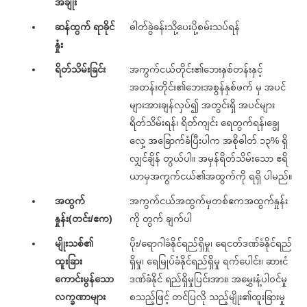
အချိုး
ဆန်ထွက် ရာခိုင်
ဓါတ်ခွဲခန်းသို့ပေးပို့စမ်းသပ်ရန်
နှုံး
ရိတ်သိမ်းခြင်း
အကွက်ငယ်တိုင်း၏ဘေးနှစ်တန်းနှင့်
အတန်းတိုင်း၏ဘေးအစွန်နှစ်ဖက် မှ အပင်
များအားချန်လှပ်၍ အတွင်းရှိ အပင်များ
ရိတ်သိမ်းရန်၊ ရိတ်ကျင်း ရေတွက်ရန်၊ချွေ
လှေ့ အခြောက်ခံပြီးပါက အစိုဓါတ် ၁၃% ရှိ
လျှင်ချိန် တွယ်ပါ။ အမှန်ရိတ်သိမ်းသော ဧရိ
ယာမှအကွက်ငယ်၏အထွက်ကို ရရှိ ပါမည်။
အထွက်
အကွက်ငယ်အထွက်မှတစ်ဧကအထွက်နှုန်း
နှုန်း(တင်း/ဧက)
ကို တွက် ချက်ပါ
မျိုးသစ်၏
ပိုး/ရောဂါခံနိုင်ရည်ရှိမှု၊ ရေငတ်ဒဏ်ခံနိုင်ရည်
ထူးခြား
ရှိမှု၊ ရေမြုပ်ခံနိုင်ရည်ရှိမှု ရက်ပေါင်း၊ ဆားငံ
ကောင်းမွန်သော
ဒဏ်ခံနိုင် ရည်ရှိမှုပြင်းအား၊ အမွှေးနံ့ပါဝင်မှု
လက္ခဏာများ
စသည့်ဖြင့် တင်ပြလို သည့်မျိုး၏ထူးခြားမှု