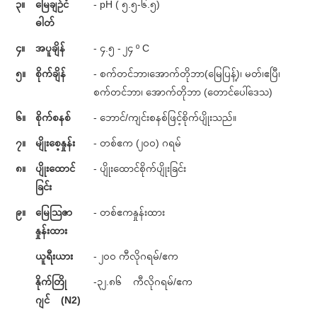
၃။
မြေချဉ်ငံ
- pH ( ၅.၅-၆.၅)
ဓါတ်
၄။
အပူချိန်
- ၄.၅ - ၂၄ º C
၅။
စိုက်ချိန်
- စက်တင်ဘာ၊အောက်တိုဘာ(မြေပြန့်)၊ မတ်၊ဧပြီ၊
စက်တင်ဘာ၊ အောက်တိုဘာ (တောင်ပေါ်ဒေသ)
၆။
စိုက်စနစ်
- ဘောင်/ကျင်းစနစ်ဖြင့်စိုက်ပျိုးသည်။
၇။
မျိုးစေ့နှုန်း
- တစ်ဧက (၂၀၀) ဂရမ်
၈။
ပျိုးထောင်
- ပျိုးထောင်စိုက်ပျိုးခြင်း
ခြင်း
၉။
မြေသြဇာ
- တစ်ဧကနှုန်းထား
နှုန်းထား
ယူရီးယား
- ၂၀၀ ကီလိုဂရမ်/ဧက
နိုက်တြို
-၃၂.၈၆ ကီလိုဂရမ်/ဧက
ဂျင် (N2)