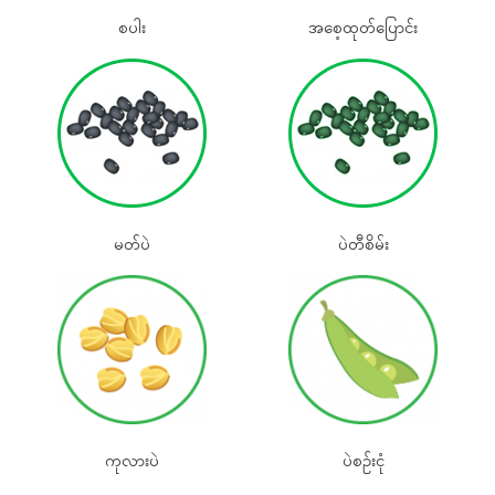
စပါး
အစေ့ထုတ်‌ပြောင်း
မတ်ပဲ
ပဲတီစိမ်း
ကုလားပဲ
ပဲစဉ်းငုံ