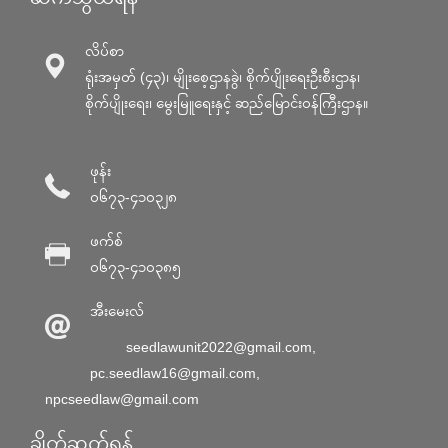
လိပ်စာ
ရုံးအမှတ် (၄၃)၊ မျိုးစေ့ဌာနခွဲ၊ စိုက်ပျိုးရေးဦးစီးဌာန၊
စိုက်ပျိုးရေး၊ မွေးမြူရေးနှင့် ဆည်မြောင်း၀န်ကြီးဌာန။
ဖုန်း
၀၆၇၃-၄၁၀၃၂၈
ဖက်စ်
၀၆၇၃-၄၁၀၃၈၅
အီးမေးလ်
seedlawunit2022@gmail.com
,
pc.seedlaw16@gmail.com
,
npcseedlaw@gmail.com
ချိတ်ဆက်ရန်