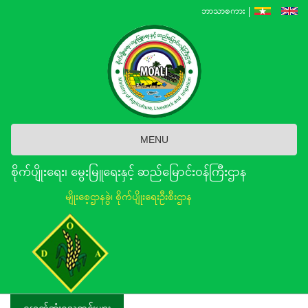
Skip
ဘာသာစကား
to
main
content
MENU
စိုက်ပျိုးရေး၊ မွေးမြူရေးနှင့် ဆည်မြောင်း၀န်ကြီးဌာန
မျိုးစေ့ဌာနခွဲ၊ စိုက်ပျိုးရေးဦးစီးဌာန
နောက်ဆုံးရသတင်းများ