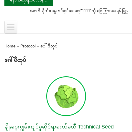
အဂတိလိုက်စားမှုကင်းရှင်းစေရေး"1111"ကို ဖြေကြားပေးရန် ပြည်သူသို့ သတိပ
Home
»
Protocol
»
‌‌‌ဂေါ်ဖီထုပ်
‌‌‌ဂေါ်ဖီထုပ်
မျိုးစေ့ကျွမ်းကျင်မှုဆိုင်ရာကော်မတီ Technical Seed