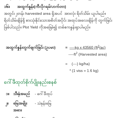
၁၆။ အထွက်နှုန်း(ကီလိုဂရမ်/ဟက်တာ)
အတွင်း ၂တန်း harvested area ရှိအပင် အားလုံး ရိတ်သိမ်း ယူပါမည်။
ရိတ်သိမ်းချိန်ရှိ စားသုံးနိုင်သောအစိတ်အပိုင်း အထုပ်အလေးချိန်ကို တွက်ခြင်း
ဖြစ်ပါသည်။ Plot Yield ကိုအခြေခံ၍ တစ်ဧကနှုန်းရှာပါမည်။
2
အထွက်နှုန်းတွက်ချက်ခြင်း (ဥပမာ)
=
----kg x 43560 (ft
/ac)
2
----ft
(Harvested area)
= (---) kg/ha)
* (1 viss = 1.6 kg)
ဂေါ်ဖီထုတ်စိုက်ပျိုးနည်းစနစ်
၁။
သီးနှံအမည်
- ဂေါ်ဖီထုပ်
၂။
မြေအမျိုး
- သဲနုန်းမြေ
အစား