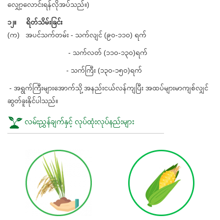
လျှော့လောင်းရန်လိုအပ်သည်။)
၁၂။ ရိတ်သိမ်းခြင်း
(က) အပင်သက်တမ်း - သက်လျင် (၉၀-၁၁၀) ရက်
- သက်လတ် (၁၁၀-၁၃၀)ရက်
- သက်ကြီး (၁၃၀-၁၅၀)ရက်
- အရွက်ကြီးများအောက်သို့ အနည်းငယ်လန်ကျပြီး အထပ်များမာကျစ်လျှင်
ဆွတ်ခူးနိုင်ပါသည်။
လမ်းညွှန်ချက်နှင့် လုပ်ထုံးလုပ်နည်းများ