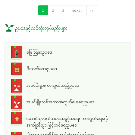
1
2
3
next ›
››
ဥပဒေနှင့်လုပ်ထုံးလုပ်နည်းများ
မြေသြဇာဥပဒေ
ပိုးသတ်ဆေးဥပဒေ
အပင်ပိုးမွှားကာကွယ်သည့်ဥပဒေ
အပင်မျိုးသစ်အကာအကွယ်ပေးရေးဥပဒေ
တောင်သူလယ်သမားအခွင့်အရေး ကာကွယ်ရေးနှင့်
အကျိုးစီးပွားမြှင့်တင်ရေးဥပဒေ
မျိုးစေ့ဥပဒေဆိုင်ရာ လုပ်ထုံးလုပ်နည်းများ