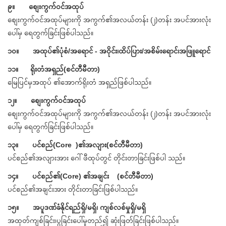
၉။ စျေးကွက်ဝင်အထုပ်
စျေးကွက်ဝင်အထုပ်များကို အကွက်၏အလယ်တန်း (၂)တန်း အပင်အားလုံး
ပေါ်မှ ရေတွက်ခြင်းဖြစ်ပါသည်။
၁၀။ အထုပ်၏ပုံစံ/အရောင် - အဝိုင်း၊ထိပ်ပြား/အစိမ်းရောင်၊အဖြူရောင်
၁၁။ ရိုးတံအရှည်(စင်တီမီတာ)
မြေပြင်မှအထုပ် ၏အောက်ရိုးတံ အရှည်ဖြစ်ပါသည်။
၁၂။ စျေးကွက်ဝင်အထုပ်
စျေးကွက်ဝင်အထုပ်များကို အကွက်၏အလယ်တန်း (၂)တန်း အပင်အားလုံး
ပေါ်မှ ရေတွက်ခြင်းဖြစ်ပါသည်။
၁၃။ ပင်စည်(Core )၏အလျား(စင်တီမီတာ)
ပင်စည်၏အလျားအား ဂေါ်ဖီထုပ်တွင် တိုင်းတာခြင်းဖြစ်ပါ သည်။
၁၄။ ပင်စည်၏(Core) ၏အချင်း (စင်တီမီတာ)
ပင်စည်၏အချင်းအား တိုင်းတာခြင်းဖြစ်ပါသည်။
၁၅။ အပူဒဏ်ခံနိုင်ရည်ရှိ/မရှိ၊ ကျစ်လစ်မှုရှိ/မရှိ
အထုတ်ကျစ်ခြင်း၊ပွခြင်းပေါ်မူတည်၍ ဆုံးဖြတ်ခြင်းဖြစ်ပါသည်။