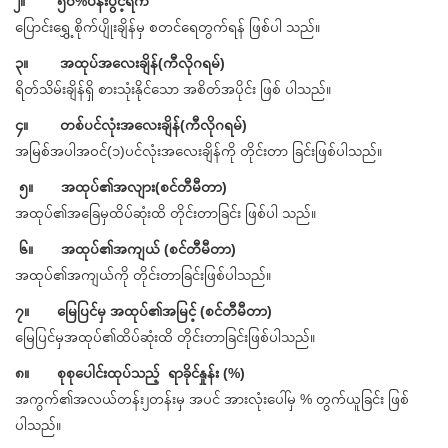
၂။ ၅၀%ပန်းပွင့်ရက်
ပြောင်းရွှေ့စိုက်ပျိုးချိန်မှ စတင်ရေတွက်ရန် ဖြစ်ပါ သည်။
၃။ အထုပ်အလေးချိန်(ကီလိုဂရမ်)
ရိတ်သိမ်းချိန်ရှိ စားသုံးနိုင်သော အစိတ်အပိုင်း ဖြစ် ပါသည်။
၄။ တစ်ပင်လုံးအလေးချိန်(ကီလိုဂရမ်)
အမြစ်အပါအဝင်(၁)ပင်လုံးအလေးချိန်ကို တိုင်းတာ ခြင်းဖြစ်ပါသည်။
၅။ အထုပ်၏အလျား(စင်တီမီတာ)
အထုပ်၏အခြေမှထိပ်ဆုံးထိ တိုင်းတာခြင်း ဖြစ်ပါ သည်။
၆။ အထုပ်၏အကျယ် (စင်တီမီတာ)
အထုပ်၏အကျယ်ကို တိုင်းတာခြင်းဖြစ်ပါသည်။
၇။ မြေပြင်မှ အထုပ်၏အမြင့် (စင်တီမီတာ)
မြေပြင်မှအထုပ်၏ထိပ်ဆုံးထိ တိုင်းတာခြင်းဖြစ်ပါသည်။
၈။ စုစုပေါင်းထုပ်သည့် ရာခိုင်နှုန်း (%)
အကွက်၏အလယ်တန်း၂တန်းမှ အပင် အားလုံးပေါ်မှ % တွက်ယူခြင်း ဖြစ်
ပါသည်။