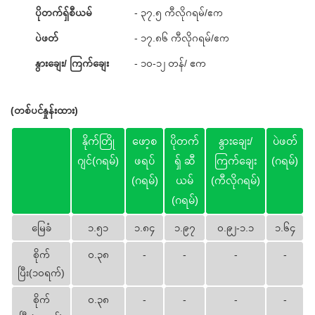
ပိုတက်ရှ်စီယမ်
- ၃၇.၅ ကီလိုဂရမ်/
ဧက
ပဲဖတ်
- ၁၇.၈၆ ကီလိုဂရမ်/
ဧက
နွားချေး/ ကြက်ချေး
- ၁၀-၁၂ တန်/ ဧက
(တစ်ပင်နှုန်းထား)
နိုက်တြို
ဖော့စ
ပိုတက်
နွားချေး/
ပဲဖတ်
ဂျင်(ဂရမ်)
ဖရပ်
ရှ် ဆီ
ကြက်ချေး
(ဂရမ်)
(ဂရမ်)
ယမ်
(ကီလိုဂရမ်)
(ဂရမ်)
မြေခံ
၁.၅၁
၁.၈၄
၁.၉၇
၀.၉၂-၁.၁
၁.၆၄
စိုက်
၀.၃၈
-
-
-
-
ပြီး(၁၀ရက်)
စိုက်
၀.၃၈
-
-
-
-