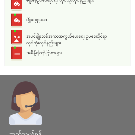
မျိုးစေ့ဥပဒေ
အပင်မျိုးသစ်အကာအကွယ်ပေးရေး ဥပဒေဆိုင်ရာ
လုပ်ထုံးလုပ်နည်းများ
အမိန့်ကြော်ငြာစာများ
ဆက်သွယ်ရန်