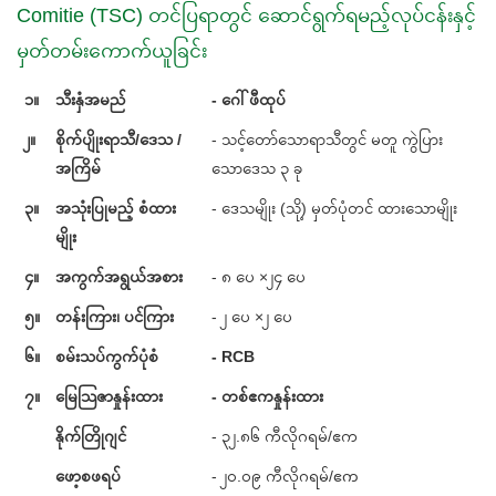
Comitie (TSC) တင်ပြရာတွင် ဆောင်ရွက်ရမည့်လုပ်ငန်းနှင့်
မှတ်တမ်းကောက်ယူခြင်း
၁။
သီးနှံအမည်
- ဂေါ်ဖီထုပ်
၂။
စိုက်ပျိုးရာသီ/ဒေသ /
- သင့်တော်သောရာသီတွင် မတူ ကွဲပြား
အကြိမ်
သောဒေသ ၃ ခု
၃။
အသုံးပြုမည့် စံထား
- ဒေသမျိုး (သို့) မှတ်ပုံတင် ထားသောမျိုး
မျိုး
၄။
အကွက်အရွယ်အစား
- ၈ ပေ ×၂၄ ပေ
၅။
တန်းကြား၊ ပင်ကြား
- ၂ ပေ ×၂ ပေ
၆။
စမ်းသပ်ကွက်ပုံစံ
- RCB
၇။
မြေသြဇာနှုန်းထား
- တစ်ဧကနှုန်းထား
နိုက်တြိုဂျင်
- ၃၂.၈၆ ကီလိုဂရမ်/ဧက
ဖော့စဖရပ်
- ၂၀.၀၉ ကီလိုဂရမ်/
ဧက