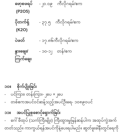
ဖော့စဖရပ်
- ၂၀.၀၉ ကီလိုဂရမ်/ဧက
(P2O5)
ပိုတက်ရှ်
- ၃၇.၅ ကီလိုဂရမ်/ဧက
(K2O)
ပဲဖတ်
- ၁၇.၈၆ကီလိုဂရမ်/ဧက
နွားချေး/
- ၁၀-၁၂ တန်/ဧက
ကြက်ချေး
၁၀။ စိုက်ပျိုးခြင်း
- ပင်ကြား၊ တန်းကြား- ၂ပေ × ၂ပေ
- တစ်ဧကအပင်ဝင်ဆန့်သည့်အပင်ဦးရေ- ၁၀၈၉၀ပင်
၁၁။ အပင်ပြုစုစောင့်ရှောက်ခြင်း
- ဂေါ်ဖီထုပ် (သက်ကြီးမျိုး) ကြီးထွားမှုမြန်ဆန်ပါက အထုပ်ကွဲအက်
တတ်သည်။ ကာကွယ်ရန်အပင်ကိုနဲ့ပေးရပါမည်။ ဆွတ်ခူးခါနီးတွင်ရေကို