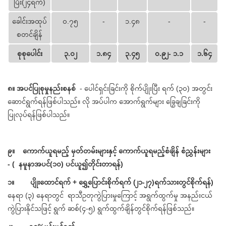
ပြီး(၂၄ရက်)
ခေါင်းအထုပ်
၀.၇၅
-
၁.၄၈
-
-
စတင်ချိန်
စုစုပေါင်း
၃.၀၂
၁.၈၄
၃.၄၅
၀.၉၂- ၁.၁
၁.၆၄
၈။ အပင်ပြုစုမှုနည်းစနစ်
- ပေါင်ရှင်းခြင်းကို စိုက်ပျိုးပြီး ရက် (၃၀) အတွင်း
ဆောင်ရွက်ရန်ဖြစ်ပါသည်။ လို အပ်ပါက အောက်ရွက်များ ခြွေချခြင်းကို
ပြုလုပ်ရန်ဖြစ်ပါသည်။
၉။ ကောက်ယူရမည့် မှတ်တမ်းများနှင့် ကောက်ယူရမည့်စံချိန် စံညွှန်းများ
- ( နမူနာအပင်(၁၀) ပင်ယူ၍တိုင်းတာရန်)
၁။ ပျိုးထောင်ရက် + ရွှေ့ပြောင်းစိုက်ရက် (၂၁-၂၇)ရက်သားတွင်စိုက်ရန်)
နေရာ (၃) နေရာတွင် ရာသီဥတုကွဲပြားမှုကြောင့် အရွက်ထွက်မှု အနည်းငယ်
ကွဲပြားနိုင်သဖြင့် ရွက် ဆစ်(၄-၅) ရွက်ထွက်ချိန်တွင်စိုက်ရန်ဖြစ်သည်။