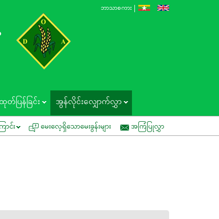
ဘာသာစကား
န
ထုတ်ပြန်ခြင်း
အွန်လိုင်းလျှောက်လွှာ
ုးဆော်ခြင်း
ကွင်းသရုပ်ပြပွဲတွင် ပူးပေါင်းပါဝင်နိုင်ပါရန် ဖိတ်ကြားခြင်း
ြောင်း
မေးလေ့ရှိသောမေးခွန်းများ
အကြံပြုလွှာ