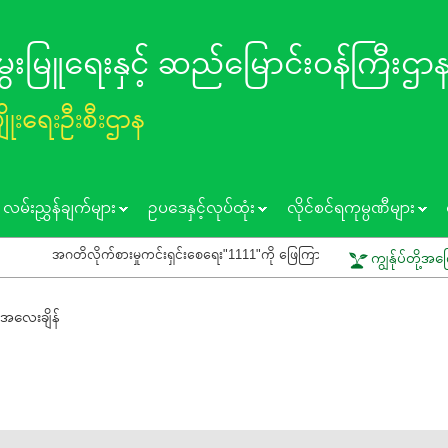
 မွေးမြူရေးနှင့် ဆည်မြောင်း၀န်ကြီးဌာ
ပျိုးရေးဦးစီးဌာန
လမ်းညွှန်ချက်များ
ဥပဒေနှင့်လုပ်ထုံး
လိုင်စင်ရကုမ္ပဏီများ
အဂတိလိုက်စားမှုကင်းရှင်းစေရေး"1111"ကို ဖြေကြားပေးရန် ပြည်သူသို့ သတိပေးနှိ
ကျွန်ုပ်တို့အက
 အလေးချိန်