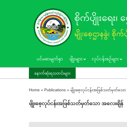
Skip
to
စိုက်ပျိုးရေး၊
main
content
မျိုးစေ့ဌာနခွဲ၊ စိုက်
ပင်မစာမျက်နှာ
မျိုးများ
လုပ်ငန်းစဥ်များ
နောက်ဆုံးရသတင်းများ
Home
»
Publications
»
မျိုးစေ့လုပ်ငန်းအဖြစ်သတ်မှတ်သော
မျိုးစေ့လုပ်ငန်းအဖြစ်သတ်မှတ်သော အလေးချိန်