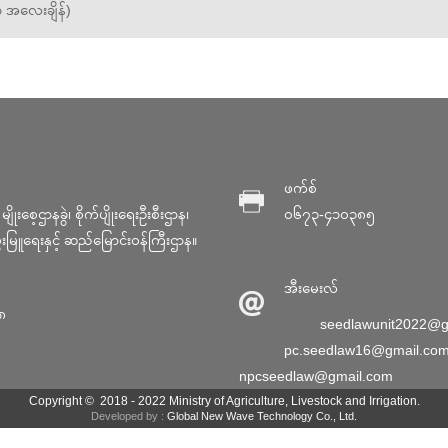
 အလေးချိန်)
ဖက်စ်
ျိုးစေ့ဌာနခွဲ၊ စိုက်ပျိုးရေးဦးစီးဌာန၊
၀၆၇၃-၄၁၀၃၈၅
မွေးမြူရေးနှင့် ဆည်မြောင်း၀န်ကြီးဌာန။
အီးမေးလ်
၈
seedlawunit2022@g
pc.seedlaw16@gmail.co
npcseedlaw@gmail.com
Copyright © 2018 - 2022 Ministry of Agriculture, Livestock and Irrigation.
Developed by :
Global New Wave Technology Co., Ltd.