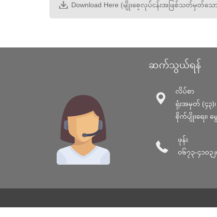
Download Here (မျိုးစေ့လုပ်ငန်းအဖြစ်သတ်မှတ်သော
ဆက်သွယ်ရန်
လိပ်စာ
ရုံးအမှတ် (၄၃)၊ မ
စိုက်ပျိုးရေး၊ 
ဖုန်း
၀၆၇၃-၄၁၀၃၂