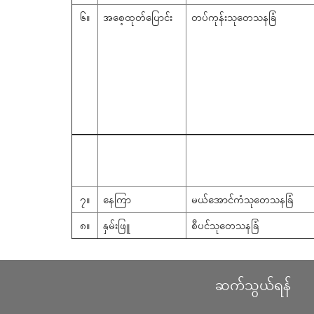
၆။
အစေ့ထုတ်ပြောင်း
တပ်ကုန်းသုတေသနခြံ
၇။
နေကြာ
မယ်အောင်ကံသုတေသနခြံ
၈။
နှမ်းဖြူ
စီပင်သုတေသနခြံ
ဆက်သွယ်ရန်