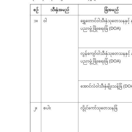
စဉ်
သီးနှံအမည်
ခြံအမည်
၁။
ဝါ
ရွှေတောင်ဝါသီးနှံသုတေသနနှင့် 
ပညာဖွံ့ဖြိုးရေးခြံ (DOA)
လွန်ကျော်ဝါသီးနှံသုတေသနနှင့် 
ပညာဖွံ့ဖြိုးရေးခြံ (DOA)
အောင်လံဝါသီးနှံမျိုးသန့်ခြံ (DO
၂။
စပါး
လွိုင်ကော်သုတေသနခြံ