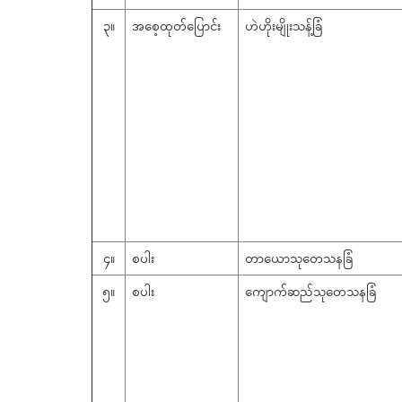
၃။
အစေ့ထုတ်ပြောင်း
ဟဲဟိုးမျိုးသန့်ခြံ
၄။
စပါး
တာယောသုတေသနခြံ
၅။
စပါး
ကျောက်ဆည်သုတေသနခြံ