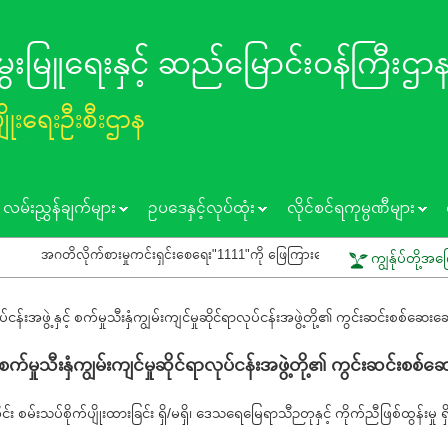
 မွေးမြူရေးနှင့် ဆည်မြောင်း၀န်ကြီးဌာ
ပျိုးရေးဦးစီးဌာန
လမ်းညွှန်ချက်များ
ဥပဒေနှင့်လုပ်ထုံး
လိုင်စင်ရကုမ္ပဏီများ
အဂတိလိုက်စားမှုကင်းရှင်းစေရေး"1111"ကို ဖြေကြားပေးရန် ပြည်သူသို့ သတိပေးနှိုးဆော်
ကျွန်ုပ်တို့အက
ငန်းအဖွဲ့နှင့် စက်မှုသီးနှံကျွမ်းကျင်မှုဆိုင်ရာလုပ်ငန်းအဖွဲ့တို့၏ ကွင်းဆင်းစစ်ဆေးဆေ
 စက်မှုသီးနှံကျွမ်းကျင်မှုဆိုင်ရာလုပ်ငန်းအဖွဲ့တို့၏ ကွင်းဆင်းစစ်
 စမ်းသပ်စိုက်ပျိုးထားခြင်း ရှိ/မရှိ၊ ဒေသရေမြေရာသီဉတုနှင့် ကိုက်ညီဖြစ်ထွန်းမှု ရှိ