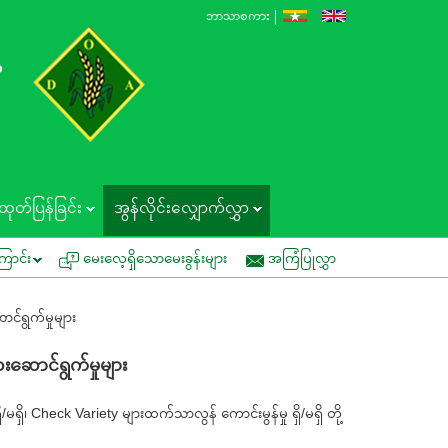
ဘာသာစကား
န
ထုတ်ပြန်ခြင်း
အွန်လိုင်းလျှောက်လွှာ
ခြင်း
ကွင်းသရုပ်ပြပွဲတွင် ပူးပေါင်းပါဝင်နိုင်ပါရန် ဖိတ်ကြားခြင်း
အမ
ြောင်း
မေးလေ့ရှိသောမေးခွန်းများ
အကြံပြုလွှာ
ာင်ရွက်မှုများ
ဆေးဆောင်ရွက်မှုများ
/မရှိ၊ Check Variety များထက်သာလွန် ကောင်းမွန်မှု ရှိ/မရှိ တို့