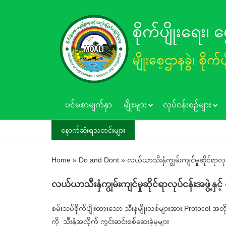
Skip
to
စိုက်ပျိုးရေး၊
main
content
မျိုးစေ့ဌာနခွဲ၊ စိုက်
ပင်မစာမျက်နှာ
မျိုးများ
လုပ်ငန်းစဥ်များ
နောက်ဆုံးရသတင်းများ
Home
»
Do and Dont
»
လယ်ယာသီးနှံကျွမ်းကျင်မှုဆိုင်ရာလုပ်
လယ်ယာသီးနှံကျွမ်းကျင်မှုဆိုင်ရာလုပ်ငန်းအဖွဲ့နှင့်
စမ်းသပ်စိုက်ပျိုးထားသော သီးနှံမျိုးသစ်များအား Protocol အတိုင်း
ကို သီးနှံအလိုက် ကွင်းဆင်းစစ်ဆေးခဲ့မှုများ