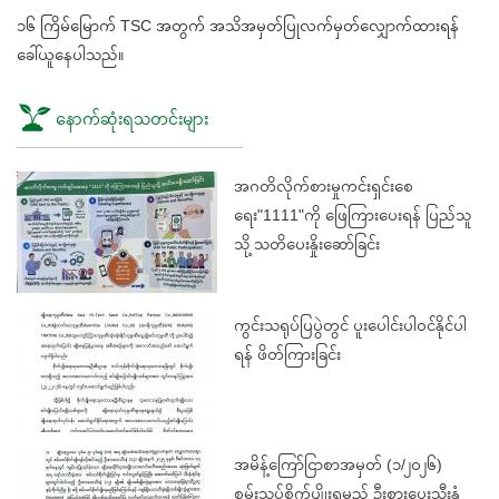
၁၆ ကြိမ်မြောက် TSC အတွက် အသိအမှတ်ပြုလက်မှတ်လျှောက်ထားရန်
ခေါ်ယူနေပါသည်။
နောက်ဆုံးရသတင်းများ
အဂတိလိုက်စားမှုကင်းရှင်းစေ
ရေး"1111"ကို ဖြေကြားပေးရန် ပြည်သူ
သို့ သတိပေးနှိုးဆော်ခြင်း
ကွင်းသရုပ်ပြပွဲတွင် ပူးပေါင်းပါဝင်နိုင်ပါ
ရန် ဖိတ်ကြားခြင်း
အမိန့်ကြော်ငြာစာအမှတ် (၁/၂၀၂၆)
စမ်းသပ်စိုက်ပျိုးရမည့် ဦးစားပေးသီးနှံ