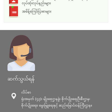
လုပ်ထုံးလုပ်နည်းများ
အမိန့်ကြော်ငြာစာများ
ဆက်သွယ်ရန်
လိပ်စာ
ရုံးအမှတ် (၄၃)၊ မျိုးစေ့ဌာနခွဲ၊ စိုက်ပျိုးရေးဦးစီးဌာန၊
စိုက်ပျိုးရေး၊ မွေးမြူရေးနှင့် ဆည်မြောင်း၀န်ကြီးဌာန။