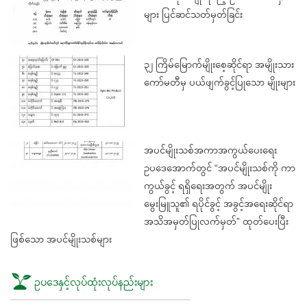
များ ပြင်ဆင်သတ်မှတ်ခြင်း
၃၂ ကြိမ်မြောက်မျိုးစေ့ဆိုင်ရာ အမျိုးသား
ကော်မတီမှ ပယ်ဖျက်ခွင့်ပြုသော မျိုးများ
အပင်မျိုးသစ်အကာအကွယ်ပေးရေး
ဥပဒေအောက်တွင် “အပင်မျိုးသစ်ကို ကာ
ကွယ်ခွင့် ရရှိရေးအတွက် အပင်မျိုး
မွေးမြူသူ၏ ရပိုင်ခွင့် အခွင့်အရေးဆိုင်ရာ
အသိအမှတ်ပြုလက်မှတ်” ထုတ်ပေးပြီး
ဖြစ်သော အပင်မျိုးသစ်များ
ဥပဒေနှင့်လုပ်ထုံးလုပ်နည်းများ