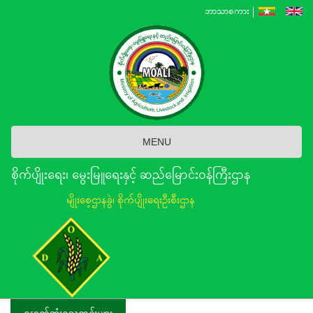
Skip
ဘာသာစကား
to
main
content
MENU
စိုက်ပျိုးရေး၊ မွေးမြူရေးနှင့် ဆည်မြောင်း၀န်ကြီးဌာန
မျိုးစေ့ဌာနခွဲ၊ စိုက်ပျိုးရေးဦးစီးဌာန
နောက်ဆုံးရသတင်းများ