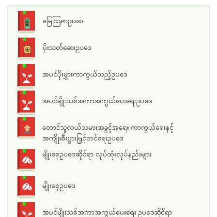
မြေသြဇာဥပဒေ
ပိုးသတ်ဆေးဥပဒေ
အပင်ပိုးမွှားကာကွယ်သည့်ဥပဒေ
အပင်မျိုးသစ်အကာအကွယ်ပေးရေးဥပဒေ
တောင်သူလယ်သမားအခွင့်အရေး ကာကွယ်ရေးနှင့်
အကျိုးစီးပွားမြှင့်တင်ရေးဥပဒေ
မျိုးစေ့ဥပဒေဆိုင်ရာ လုပ်ထုံးလုပ်နည်းများ
မျိုးစေ့ဥပဒေ
အပင်မျိုးသစ်အကာအကွယ်ပေးရေး ဥပဒေဆိုင်ရာ