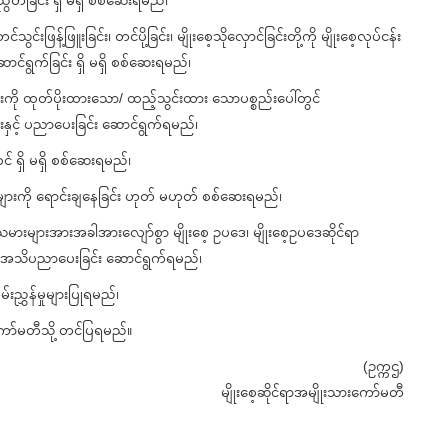
့် ညီညွတ်ခြင်း ရှိ မရှိ စစ်ဆေးရမည်၊
်းဖြန့်ဖြူးခြင်း၊ တင်ပို့ခြင်း၊ မျိုးစေ့သိုလှောင်ခြင်းတို့ကို မျိုးစေ့လုပ်ငန်း
ာင်ရွက်ခြင်း ရှိ မရှိ စစ်ဆေးရမည်၊
ားကို ထုတ်ပိုးထားသော/ ထည့်သွင်းထား သောပစ္စည်းပေါ်တွင်
းနှင့် ပညာပေးခြင်း ဆောင်ရွက်ရမည်၊
စင် ရှိ မရှိ စစ်ဆေးရမည်၊
များကို ရောင်းချနေခြင်း ဟုတ် မဟုတ် စစ်ဆေးရမည်၊
ားများအားအခါအားလျော်စွာ မျိုးစေ့ ဥပဒေ၊ မျိုးစေ့ဥပဒေဆိုင်ရာ
့ကို အသိပညာပေးခြင်း ဆောင်ရွက်ရမည်၊
ွှန်မှုများပြုရမည်၊
ကော်မတီသို့ တင်ပြရမည်။
(ဥက္ကဌ)
မျိုးစေ့ဆိုင်ရာအမျိုးသားကော်မတီ