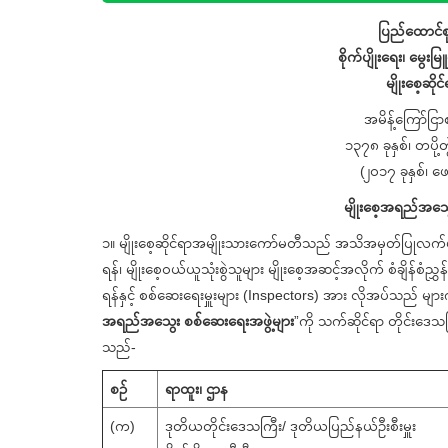
ပြည်ထောင်စု
စိုက်ပျိုးရေး၊ မွေးမ
မျိုးစေ့ဆိ
အမိန့်ကြော်င
၁၃၇၈ ခုနှစ်၊ တပ
(၂၀၁၇ ခုနှစ်
မျိုးစေ့အရည်အသွေး
၁။ မျိုးစေ့ဆိုင်ရာအမျိုးသားကော်မတီသည် အသိအမှတ်ပြုလက်မှတ်
ရန်၊ မျိုးစေ့ဝယ်ယူသုံးစွဲသူများ မျိုးစေ့အဆင့်အလိုက် စံချိန်စံည
ရန်နှင့် စစ်ဆေးရေးမှူးများ (Inspectors) အား လိုအပ်သည် များကို လ
အရည်အသွေး စစ်ဆေးရေးအဖွဲ့များ
”ကို သက်ဆိုင်ရာ တိုင်းဒေ
သည်-
စဉ်
ရာထူး၊ ဌာန
(က)
ဒုတိယတိုင်းဒေသကြီး/ ဒုတိယပြည်နယ်ဦးစီးမှူး