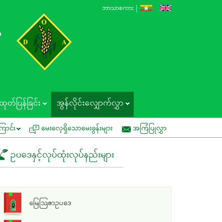
ဘာသာစကား
န
ထုတ်ပြန်ခြင်း
အွန်လိုင်းလျှောက်လွှာ
်ပြပွဲတွင် ပူးပေါင်းပါဝင်နိုင်ပါရန် ဖိတ်ကြားခြင်း
အမိန့်ကြော်ငြာစာအမှတ် (၁/၂
ြောင်း
မေးလေ့ရှိသောမေးခွန်းများ
အကြံပြုလွှာ
ဥပဒေနှင့်လုပ်ထုံးလုပ်နည်းများ
မြေသြဇာဥပဒေ