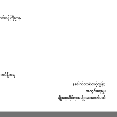
ောင်းဝန်ကြီးဌာန
အမိန့်အရ
(ဒေါက်တာရဲတင့်ထွန်း)
အတွင်းရေးမှူး
မျိုးစေ့ဆိုင်ရာအမျိုးသားကော်မတီ