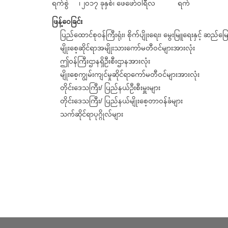
ရက်စွဲ ၊ ၂၀၁၇ ခုနှစ်၊ ဖေဖော်ဝါရီလ ရက်
ဖြန့်ဝေခြင်း
ပြည်ထောင်စုဝန်ကြီးရုံး၊ စိုက်ပျိုးရေး၊ မွေးမြူရေးနှင့် ဆည်မြ
မျိုးစေ့ဆိုင်ရာအမျိုးသားကော်မတီဝင်များအားလုံး
ဤဝန်ကြီးဌာနရှိဦးစီးဌာနအားလုံး
မျိုးစေ့ကျွမ်းကျင်မှုဆိုင်ရာကော်မတီဝင်များအားလုံး
တိုင်းဒေသကြီး/ ပြည်နယ်ဦးစီးမှူးများ
တိုင်းဒေသကြီး/ ပြည်နယ်မျိုးစေ့တာဝန်ခံများ
သက်ဆိုင်ရာပုဂ္ဂိုလ်များ