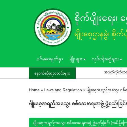
Skip
to
စိုက်ပျိုးရေး၊
main
content
မျိုးစေ့ဌာနခွဲ၊ စိုက်
ပင်မစာမျက်နှာ
မျိုးများ
လုပ်ငန်းစဥ်များ
အဂတိလိုက်စားမှုကင်းရှင်
နောက်ဆုံးရသတင်းများ
Home
»
Laws and Regulation
»
မျိုးစေ့အရည်အသွေး စစ်ဆေး
မျိုးစေ့အရည်အသွေး စစ်ဆေးရေးအဖွဲ့ ဖွဲ့စည်းခြင်း
မျိုးစေ့အရည်အသွေး စစ်ဆေးရေးအဖွဲ့ ဖွဲ့စည်းခြင်း [အမိန့်ကြေ