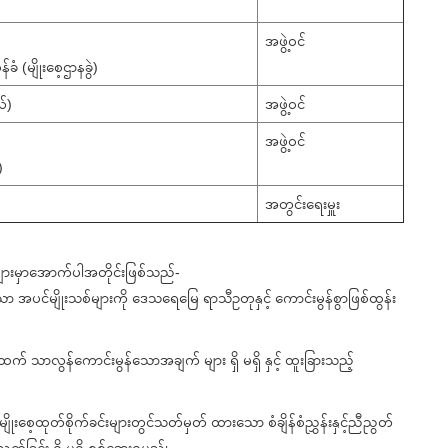
အဖွဲ့ဝင်
 (မျိုးစေ့ဌာနခွဲ)
်)
အဖွဲ့ဝင်
အဖွဲ့ဝင်
)
အတွင်းရေးမှူး
ျားမှာအောက်ပါအတိုင်းဖြစ်သည်-
ပင်မျိုးသစ်များကို ဒေသရေမြေ ရာသီဥတုနှင့် ကောင်းမွန်စွာဖြစ်ထွန်း
က် သာလွန်ကောင်းမွန်သောအချက် များ ရှိ မရှိ နှင့် ထူးခြားသည့်
ိုးစေ့ထုတ်စိုက်ခင်းများတွင်သတ်မှတ် ထားသော စံချိန်စံညွှန်းနှင့်ညီညွတ်