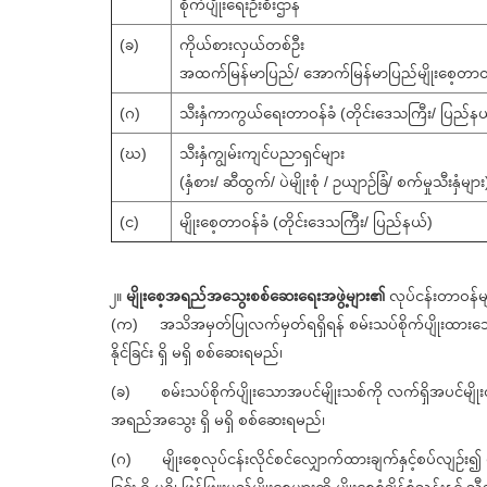
စိုက်ပျိုးရေးဦးစီးဌာန
(ခ)
ကိုယ်စားလှယ်တစ်ဦး
အထက်မြန်မာပြည်/ အောက်မြန်မာပြည်မျိုးစေ့တာဝန်ခံ
(ဂ)
သီးနှံကာကွယ်ရေးတာဝန်ခံ (တိုင်းဒေသကြီး/ ပြည်နယ
(ဃ)
သီးနှံကျွမ်းကျင်ပညာရှင်များ
(နှံစား/ ဆီထွက်/ ပဲမျိုးစုံ / ဥယျာဉ်ခြံ/ စက်မှုသီးနှံများ
(င)
မျိုးစေ့တာဝန်ခံ (တိုင်းဒေသကြီး/ ပြည်နယ်)
၂။
မျိုးစေ့အရည်အသွေးစစ်ဆေးရေးအဖွဲ့များ၏
လုပ်ငန်းတာဝန်မ
(က) အသိအမှတ်ပြုလက်မှတ်ရရှိရန် စမ်းသပ်စိုက်ပျိုးထားသော အ
နိုင်ခြင်း ရှိ မရှိ စစ်ဆေးရမည်၊
(ခ) စမ်းသပ်စိုက်ပျိုးသောအပင်မျိုးသစ်ကို လက်ရှိအပင်မျိုးထ
အရည်အသွေး ရှိ မရှိ စစ်ဆေးရမည်၊
(ဂ) မျိုးစေ့လုပ်ငန်းလိုင်စင်လျှောက်ထားချက်နှင့်စပ်လျဉ်း၍ မျ