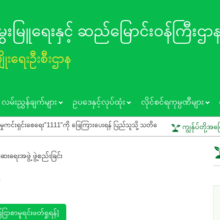
 မွေးမြူရေးနှင့် ဆည်မြောင်း၀န်ကြီးဌာ
ပျိုးရေးဦးစီးဌာန
လမ်းညွှန်ချက်များ
ဥပဒေနှင့်လုပ်ထုံး
လိုင်စင်ရကုမ္ပဏီများ
းစေရေး"1111"ကို ဖြေကြားပေးရန် ပြည်သူသို့ သတိပေးနှိုးဆော်ခြင်း
ကွင်းသရုပ
ကျွန်ုပ်တို့အက
ရေးအဖွဲ့ ဖွဲ့စည်းခြင်း
ငြာစာမူရင်းဖတ်ရှုရန်]