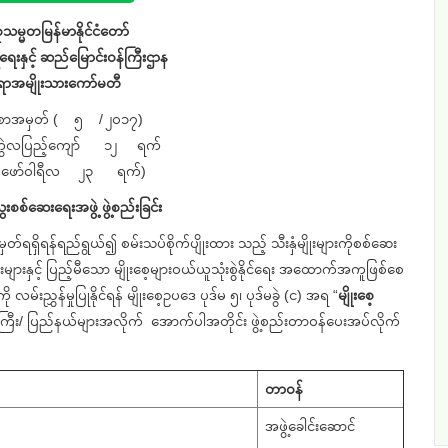
သမ္မတမြန်မာနိုင်ငံတော်
ြူရေးနှင့် ဆည်မြောင်းဝန်ကြီးဌာန
ုင်ရာအမျိုးသားကော်မတီ
ြာစာအမှတ် ( ၅ / ၂၀၁၇)
ို့တွဲလပြည့်ကျော် ၁၂ ရက်
၊ ဖေဖော်ဝါရီလ ၂၃ ရက်)
စစ်ဆေးရေးအဖွဲ့ ဖွဲ့စည်းခြင်း
ရရှိရန်ရည်ရွယ်၍ စမ်းသပ်စိုက်ပျိုးထား သည့် သီးနှံမျိုးများကိုစစ်ဆေး
ွှန်းများနှင့် ပြည့်မီသော မျိုးစေ့များဝယ်ယူသုံးစွဲနိုင်ရေး အထောက်အကူဖြစ်စေ
မ်းညွှန်မှုပြုနိုင်ရန် မျိုးစေ့ဥပဒေ ပုဒ်မ ၅၊ ပုဒ်မခွဲ (င) အရ “
မျိုးစေ့
သကြီး/ ပြည်နယ်များအလိုက် အောက်ပါအတိုင်း ဖွဲ့စည်းတာဝန်ပေးအပ်လိုက်
တာဝန်
အဖွဲ့ခေါင်းဆောင်