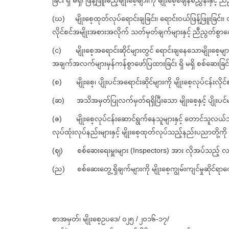
ခြင်း ရှိ မရှိ၊ ဖြန့်ဖြူးမည့်မျိုးစေ့များကို မျိုးစေ့စံချိန်စံညွှန်းနှင
(ဃ) မျိုးစေ့ထုတ်လုပ်ရောင်းချခြင်း၊ ရောင်းဝယ်ဖြန့်ဖြူးခြင်း၊ တင်သွင
လိုင်စင်အမျိုးအစားအလိုက် သတ်မှတ်ချက်များနှင့် ညီညွတ်စွာဆေ
(င) မျိုးစေ့အရောင်းဆိုင်များတွင် ရောင်းချနေသောမျိုးစေ့မျ
အချက်အလက်များမှန်ကန်စွာဖော်ပြထားခြင်း ရှိ မရှိ စစ်ဆေးခြင်
(စ) မျိုးစေ့၊ ပျိုးပင်အရောင်းဆိုင်များကို မျိုးစေ့လုပ်ငန်းလိုင်
(ဆ) အသိအမှတ်ပြုလက်မှတ်ရရှိပြီးသော မျိုးစေ့နှင့် ပျိုးပင်
(ဇ) မျိုးစေ့လုပ်ငန်းဆောင်ရွက်နေသူများနှင့် တောင်သူလယ်သမ
လုပ်ထုံးလုပ်နည်းများနှင့် မျိုးစေ့ထုတ်လုပ်သည့်နည်းပညာတို
(ဈ) စစ်ဆေးရေးမှူးများ (Inspectors) အား လိုအပ်သည့် လမ်းည
(ည) စစ်ဆေးတွေ့ရှိချက်များကို မျိုးစေ့ကျွမ်းကျင်မှုဆိုင်ရာ
စာအမှတ်၊ မျိုးစေ့ဥပဒေ/ ၀၂၅ / ၂၀၁၆-၁၇/